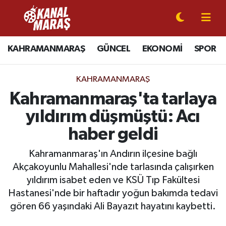
CANLI YAYIN
Kahramanmaraş Nöbetçi Eczaneler
KAHRAMANMARAŞ
GÜNCEL
EKONOMİ
SPOR
KAHRAMANMARAŞ
Kahramanmaraş Hava Durumu
KAHRAMANMARAŞ
GÜNCEL
Kahramanmaraş Namaz Vakitleri
Kahramanmaraş'ta tarlaya
yıldırım düşmüştü: Acı
SPOR
Kahramanmaraş Trafik Yoğunluk Haritası
haber geldi
SİYASET
Süper Lig Puan Durumu ve Fikstür
Kahramanmaraş'ın Andırın ilçesine bağlı
Akçakoyunlu Mahallesi'nde tarlasında çalışırken
EKONOMİ
Tüm Manşetler
yıldırım isabet eden ve KSÜ Tıp Fakültesi
Hastanesi'nde bir haftadır yoğun bakımda tedavi
GÜNDEM
Son Dakika Haberleri
gören 66 yaşındaki Ali Bayazıt hayatını kaybetti.
MAGAZİN
Haber Arşivi