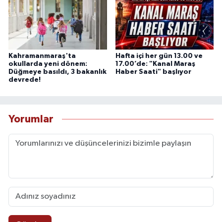
Kahramanmaraş'ta
Hafta içi her gün 13.00 ve
okullarda yeni dönem:
17.00’de: "Kanal Maraş
Düğmeye basıldı, 3 bakanlık
Haber Saati" başlıyor
devrede!
Yorumlar