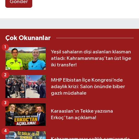
Gönder
Çok Okunanlar
1
Yeşil sahaların dişi aslanları klasman
atladı: Kahramanmaraş’tan üst lige
iki transfer!
2
MHP Elbistan İlçe Kongresi’nde
adaylık krizi: Salon önünde biber
gazlı müdahale
3
Karaaslan'ın Tekke yazısına
Erkoç'tan açıklama!
4