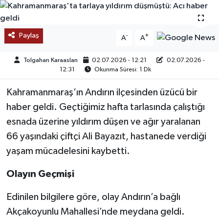
SAĞLIK
Paylaş
-
+
A
A
EĞİTİM
Tolgahan Karaaslan
02.07.2026 - 12:21
02.07.2026 -
BÖLGE
12:31
Okunma Süresi: 1 Dk
Kahramanmaraş’ın Andırın ilçesinden üzücü bir
KEŞFET
haber geldi. Geçtiğimiz hafta tarlasında çalıştığı
POPÜLER
esnada üzerine yıldırım düşen ve ağır yaralanan
66 yaşındaki çiftçi Ali Bayazıt, hastanede verdiği
DÜNYA
yaşam mücadelesini kaybetti.
TREND
Olayın Geçmişi
MEDYA
Edinilen bilgilere göre, olay Andırın’a bağlı
Akçakoyunlu Mahallesi’nde meydana geldi.
OTOMOTİV