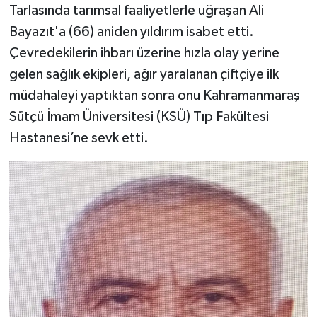
Tarlasında tarımsal faaliyetlerle uğraşan Ali
Bayazıt'a (66) aniden yıldırım isabet etti.
TEKNOLOJİ
Çevredekilerin ihbarı üzerine hızla olay yerine
YAŞAM
gelen sağlık ekipleri, ağır yaralanan çiftçiye ilk
müdahaleyi yaptıktan sonra onu Kahramanmaraş
KÜLTÜR SANAT
Sütçü İmam Üniversitesi (KSÜ) Tıp Fakültesi
Hastanesi’ne sevk etti.