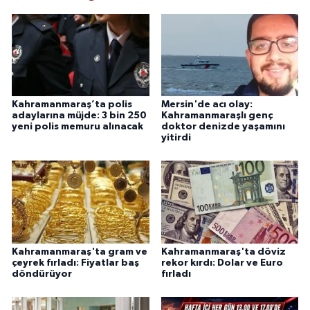
Kahramanmaraş’ta polis
Mersin'de acı olay:
adaylarına müjde: 3 bin 250
Kahramanmaraşlı genç
yeni polis memuru alınacak
doktor denizde yaşamını
yitirdi
Kahramanmaraş'ta gram ve
Kahramanmaraş'ta döviz
çeyrek fırladı: Fiyatlar baş
rekor kırdı: Dolar ve Euro
döndürüyor
fırladı