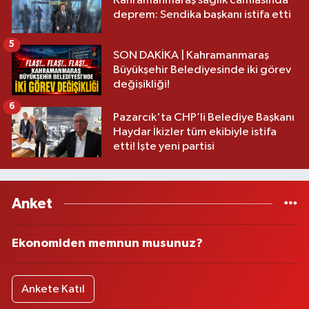
Kahramanmaraş sağlık camiasında
deprem: Sendika başkanı istifa etti
5
SON DAKİKA | Kahramanmaraş
Büyükşehir Belediyesinde iki görev
değişikliği!
6
Pazarcık'ta CHP’li Belediye Başkanı
Haydar İkizler tüm ekibiyle istifa
etti! İşte yeni partisi
Anket
Ekonomiden memnun musunuz?
Ankete Katıl