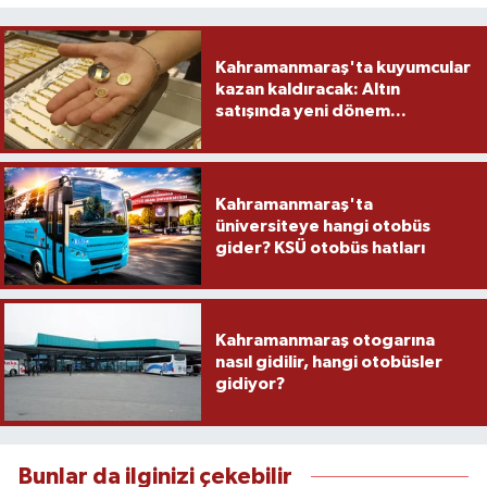
Kahramanmaraş'ta kuyumcular
kazan kaldıracak: Altın
satışında yeni dönem...
Kahramanmaraş'ta
üniversiteye hangi otobüs
gider? KSÜ otobüs hatları
Kahramanmaraş otogarına
nasıl gidilir, hangi otobüsler
gidiyor?
Bunlar da ilginizi çekebilir