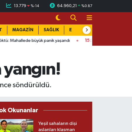
13.779
64.960,21
%
-14
%
0.87
T
MAGAZİN
SAĞLIK
EĞİTİM
YAŞAM
DÜN
de büyük panik yaşandı
15:58
Bağlarbaşı Mahallesi'nde 101. bu
 yangın!
ince söndürüldü.
ok Okunanlar
Yeşil sahaların dişi
aslanları klasman