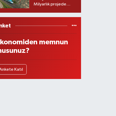
Milyarlık projede
imzalar atıldı
nket
konomiden memnun
usunuz?
Ankete Katıl