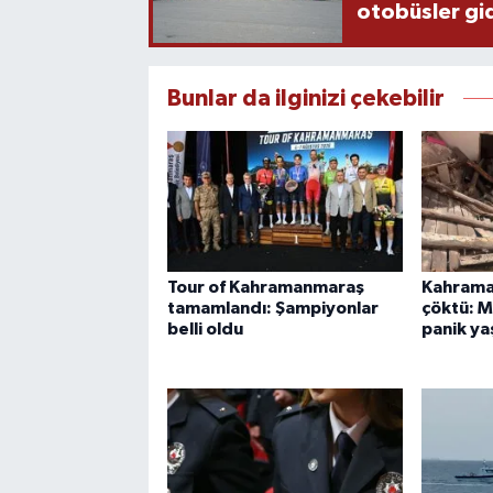
otobüsler gi
Bunlar da ilginizi çekebilir
Tour of Kahramanmaraş
Kahrama
tamamlandı: Şampiyonlar
çöktü: 
belli oldu
panik ya