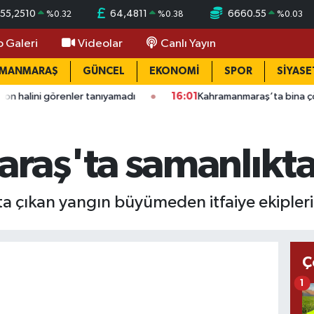
55,2510
64,4811
6660.55
%
0.32
%
0.38
%
0.03
o Galeri
Videolar
Canlı Yayın
AMANMARAŞ
GÜNCEL
EKONOMİ
SPOR
SİYASE
renler tanıyamadı
16:01
Kahramanmaraş’ta bina çöktü: Mahalle
aş'ta samanlıkta
 çıkan yangın büyümeden itfaiye ekipler
Ç
1