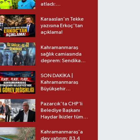
atladı:
Kahramanmaraş’tan
üst lige iki transfer!
Karaaslan'ın Tekke
yazısına Erkoç'tan
açıklama!
Kahramanmaraş
sağlık camiasında
deprem: Sendika
başkanı istifa etti
SON DAKİKA |
Kahramanmaraş
Büyükşehir
Belediyesinde iki
görev değişikliği!
Pazarcık'ta CHP’li
Belediye Başkanı
Haydar İkizler tüm
ekibiyle istifa etti! İşte
yeni partisi
Kahramanmaraş'a
dev yatırım: 83.4