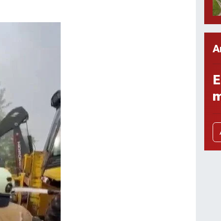
A
E
m