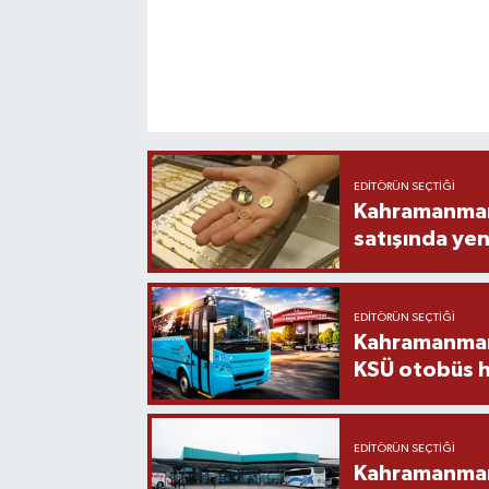
EDITÖRÜN SEÇTIĞI
Kahramanmara
satışında yen
EDITÖRÜN SEÇTIĞI
Kahramanmara
KSÜ otobüs h
EDITÖRÜN SEÇTIĞI
Kahramanmaraş