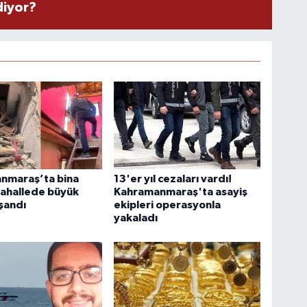
diyor?
nmaraş’ta bina
13'er yıl cezaları vardı!
Mahallede büyük
Kahramanmaraş'ta asayiş
şandı
ekipleri operasyonla
yakaladı