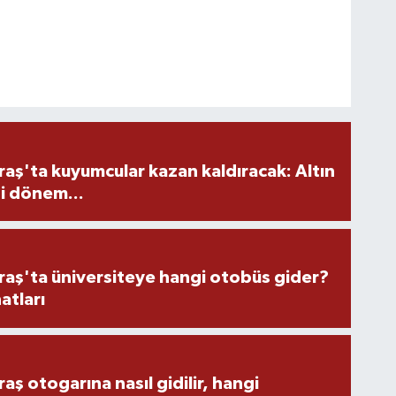
ş'ta kuyumcular kazan kaldıracak: Altın
i dönem...
ş'ta üniversiteye hangi otobüs gider?
atları
 otogarına nasıl gidilir, hangi