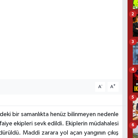
2
3
4
-
+
A
A
5
ndeki bir samanlıkta henüz bilinmeyen nedenle
faiye ekipleri sevk edildi. Ekiplerin müdahalesi
6
ürüldü. Maddi zarara yol açan yangının çıkış