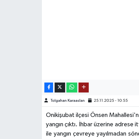
SAĞLIK
EĞİTİM
BÖLGE
KEŞFET
POPÜLER
DÜNYA
Tolgahan Karaaslan
25.11.2025 - 10:55
TREND
Onikişubat ilçesi Önsen Mahallesi'
MEDYA
yangın çıktı. İhbar üzerine adrese it
ile yangın çevreye yayılmadan sönd
OTOMOTİV