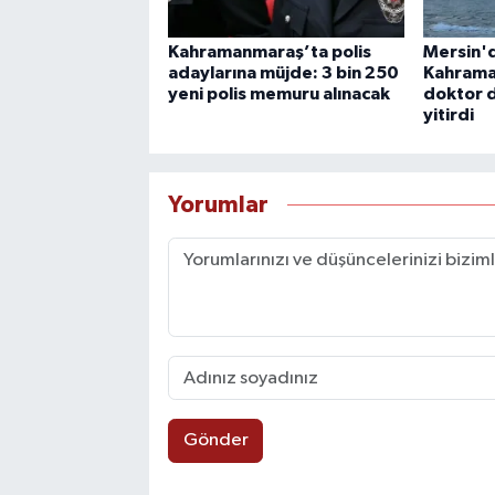
Kahramanmaraş’ta polis
Mersin'd
adaylarına müjde: 3 bin 250
Kahrama
yeni polis memuru alınacak
doktor 
yitirdi
Yorumlar
Gönder