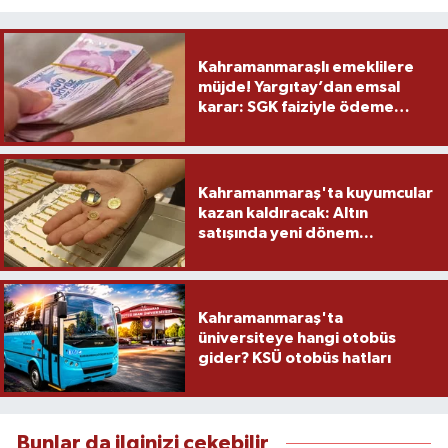
Kahramanmaraşlı emeklilere
müjde! Yargıtay’dan emsal
karar: SGK faiziyle ödeme
yapacak
Kahramanmaraş'ta kuyumcular
kazan kaldıracak: Altın
satışında yeni dönem...
Kahramanmaraş'ta
üniversiteye hangi otobüs
gider? KSÜ otobüs hatları
Bunlar da ilginizi çekebilir