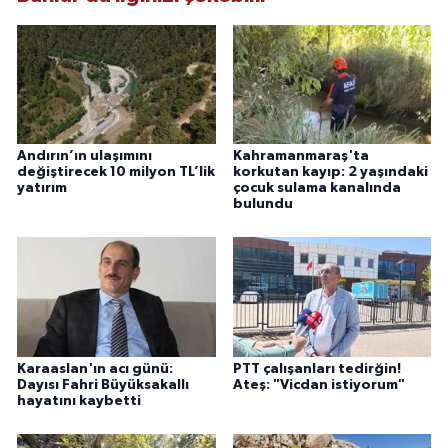
Andırın’ın ulaşımını
Kahramanmaraş'ta
değiştirecek 10 milyon TL’lik
korkutan kayıp: 2 yaşındaki
yatırım
çocuk sulama kanalında
bulundu
Karaaslan'ın acı günü:
PTT çalışanları tedirğin!
Dayısı Fahri Büyüksakallı
Ateş: "Vicdan istiyorum"
hayatını kaybetti