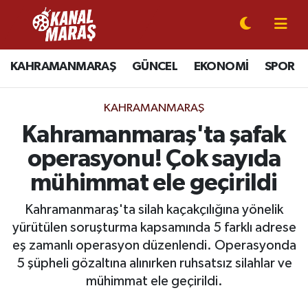
CANLI YAYIN
Kahramanmaraş Nöbetçi Eczaneler
KAHRAMANMARAŞ
GÜNCEL
EKONOMİ
SPOR
KAHRAMANMARAŞ
Kahramanmaraş Hava Durumu
KAHRAMANMARAŞ
GÜNCEL
Kahramanmaraş Namaz Vakitleri
Kahramanmaraş'ta şafak
operasyonu! Çok sayıda
SPOR
Kahramanmaraş Trafik Yoğunluk Haritası
mühimmat ele geçirildi
SİYASET
Süper Lig Puan Durumu ve Fikstür
Kahramanmaraş'ta silah kaçakçılığına yönelik
yürütülen soruşturma kapsamında 5 farklı adrese
EKONOMİ
Tüm Manşetler
eş zamanlı operasyon düzenlendi. Operasyonda
5 şüpheli gözaltına alınırken ruhsatsız silahlar ve
GÜNDEM
Son Dakika Haberleri
mühimmat ele geçirildi.
MAGAZİN
Haber Arşivi