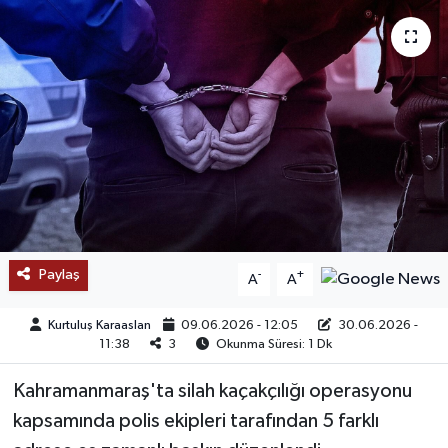
SAĞLIK
EĞİTİM
BÖLGE
KEŞFET
POPÜLER
Paylaş
-
+
A
A
DÜNYA
Kurtuluş Karaaslan
09.06.2026 - 12:05
30.06.2026 -
TREND
11:38
3
Okunma Süresi: 1 Dk
Kahramanmaraş'ta silah kaçakçılığı operasyonu
MEDYA
kapsamında polis ekipleri tarafından 5 farklı
OTOMOTİV