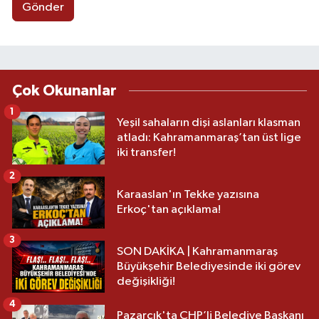
Gönder
Çok Okunanlar
1
Yeşil sahaların dişi aslanları klasman
atladı: Kahramanmaraş’tan üst lige
iki transfer!
2
Karaaslan'ın Tekke yazısına
Erkoç'tan açıklama!
3
SON DAKİKA | Kahramanmaraş
Büyükşehir Belediyesinde iki görev
değişikliği!
4
Pazarcık'ta CHP’li Belediye Başkanı