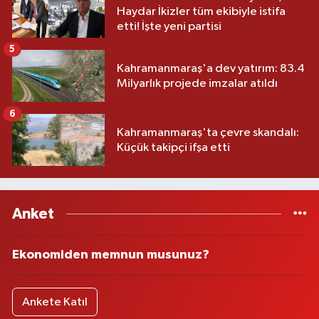
Haydar İkizler tüm ekibiyle istifa
etti! İşte yeni partisi
5
Kahramanmaraş'a dev yatırım: 83.4
Milyarlık projede imzalar atıldı
6
Kahramanmaraş'ta çevre skandalı:
Küçük takipçi ifşa etti
Anket
Ekonomiden memnun musunuz?
Ankete Katıl