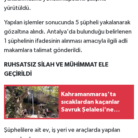
yürütüldü.
Yapılan işlemler sonucunda 5 şüpheli yakalanarak
gözaltına alındı. Antalya'da bulunduğu belirlenen
1 şüphelinin ifadesinin alınması amacıyla ilgili adli
makamlara talimat gönderildi.
RUHSATSIZ SİLAH VE MÜHİMMAT ELE
GEÇİRİLDİ
Kahramanmaraş'ta
sıcaklardan kaçanlar
Savruk Şelalesi'ne
koştu
Şüphelilere ait ev, iş yeri ve araçlarda yapılan