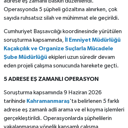
adrese eş zamanlı baskın düzenlendi.
Operasyonda 5 şüpheli gözaltına alınırken, çok
TEKNOLOJİ
sayıda ruhsatsız silah ve mühimmat ele geçirildi.
YAŞAM
Cumhuriyet Başsavcılığı koordinesinde yürütülen
soruşturma kapsamında,
İl Emniyet Müdürlüğü
KÜLTÜR SANAT
Kaçakçılık ve Organize Suçlarla Mücadele
Şube Müdürlüğü
ekipleri uzun süredir devam
eden projeli çalışma sonucunda harekete geçti.
5 ADRESE EŞ ZAMANLI OPERASYON
Soruşturma kapsamında 9 Haziran 2026
tarihinde
Kahramanmaraş
'ta belirlenen 5 farklı
adrese eş zamanlı adli arama ve el koyma işlemleri
gerçekleştirildi. Operasyonlarda şüphelilerin
yakalanmasına yönelik kapsamlı çalışma