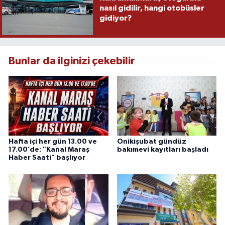
nasıl gidilir, hangi otobüsler
gidiyor?
Bunlar da ilginizi çekebilir
Hafta içi her gün 13.00 ve
Onikişubat gündüz
17.00’de: "Kanal Maraş
bakımevi kayıtları başladı
Haber Saati" başlıyor