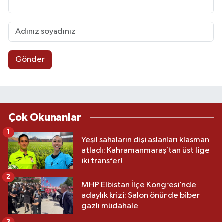
Gönder
Çok Okunanlar
1
Yeşil sahaların dişi aslanları klasman
atladı: Kahramanmaraş’tan üst lige
iki transfer!
2
MHP Elbistan İlçe Kongresi’nde
adaylık krizi: Salon önünde biber
gazlı müdahale
3