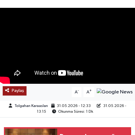
SAĞLIK
EĞİTİM
BÖLGE
KEŞFET
POPÜLER
DÜNYA
Paylaş
-
+
A
A
TREND
Tolgahan Karaaslan
31.05.2026 - 12:33
31.05.2026 -
13:15
Okunma Süresi: 1 Dk
MEDYA
OTOMOTİV