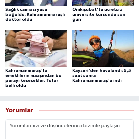
Sağlık camiası yasa
Onikişubat’ta ücretsiz
boğuldu: Kahramanmaraşlı
üniversite kursunda son
doktor öldü
gün
Kahramanmaraş'ta
Kayseri'den havalandı: 5,5
emeklilerin maaşından bu
saat sonra
parayı kesecekler: Tutar
Kahramanmaraş'a indi
belli oldu
Yorumlar