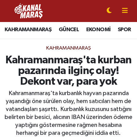
CANLI YAYIN
Kahramanmaraş Nöbetçi Eczaneler
KAHRAMANMARAŞ
GÜNCEL
EKONOMİ
SPOR
KAHRAMANMARAŞ
Kahramanmaraş Hava Durumu
KAHRAMANMARAŞ
GÜNCEL
Kahramanmaraş Namaz Vakitleri
Kahramanmaraş'ta kurban
pazarında ilginç olay!
SPOR
Kahramanmaraş Trafik Yoğunluk Haritası
Dekont var, para yok
SİYASET
Süper Lig Puan Durumu ve Fikstür
Kahramanmaraş'ta kurbanlık hayvan pazarında
yaşandığı öne sürülen olay, hem satıcıları hem de
EKONOMİ
Tüm Manşetler
vatandaşları şaşırttı. Kurbanlık kuzusunu sattığını
belirten bir besici, alıcının IBAN üzerinden ödeme
GÜNDEM
Son Dakika Haberleri
yaptığını göstermesine rağmen hesabına
MAGAZİN
Haber Arşivi
herhangi bir para geçmediğini iddia etti.