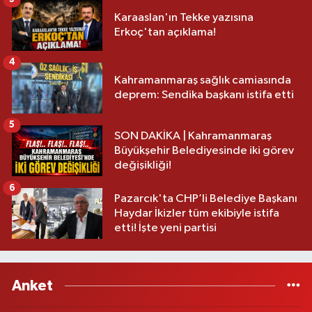
Karaaslan'ın Tekke yazısına
Erkoç'tan açıklama!
4
Kahramanmaraş sağlık camiasında
deprem: Sendika başkanı istifa etti
5
SON DAKİKA | Kahramanmaraş
Büyükşehir Belediyesinde iki görev
değişikliği!
6
Pazarcık'ta CHP’li Belediye Başkanı
Haydar İkizler tüm ekibiyle istifa
etti! İşte yeni partisi
Anket