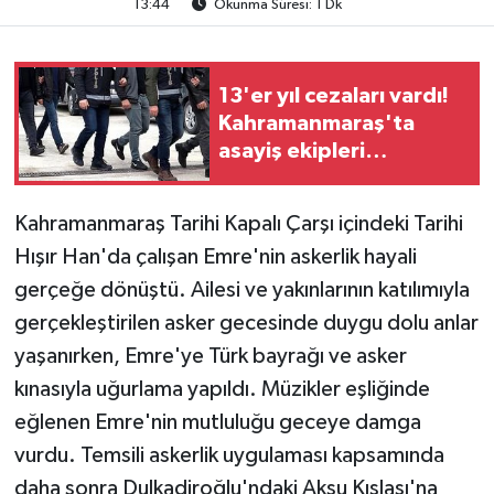
13:44
Okunma Süresi: 1 Dk
TEKNOLOJİ
13'er yıl cezaları vardı!
YAŞAM
Kahramanmaraş'ta
asayiş ekipleri
KÜLTÜR SANAT
operasyonla yakaladı
Kahramanmaraş Tarihi Kapalı Çarşı içindeki Tarihi
Hışır Han'da çalışan Emre'nin askerlik hayali
gerçeğe dönüştü. Ailesi ve yakınlarının katılımıyla
gerçekleştirilen asker gecesinde duygu dolu anlar
yaşanırken, Emre'ye Türk bayrağı ve asker
kınasıyla uğurlama yapıldı. Müzikler eşliğinde
eğlenen Emre'nin mutluluğu geceye damga
vurdu. Temsili askerlik uygulaması kapsamında
daha sonra Dulkadiroğlu'ndaki Aksu Kışlası'na