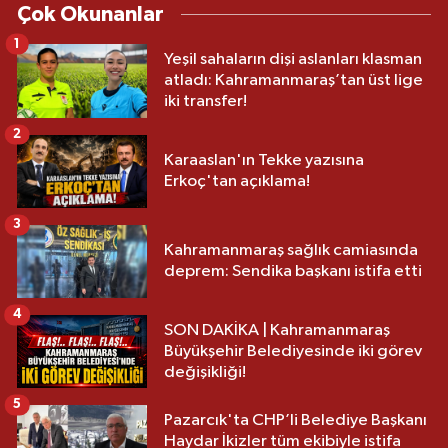
Çok Okunanlar
1
Yeşil sahaların dişi aslanları klasman
atladı: Kahramanmaraş’tan üst lige
iki transfer!
2
Karaaslan'ın Tekke yazısına
Erkoç'tan açıklama!
3
Kahramanmaraş sağlık camiasında
deprem: Sendika başkanı istifa etti
4
SON DAKİKA | Kahramanmaraş
Büyükşehir Belediyesinde iki görev
değişikliği!
5
Pazarcık'ta CHP’li Belediye Başkanı
Haydar İkizler tüm ekibiyle istifa