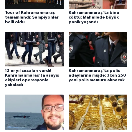
Tour of Kahramanmaraş
Kahramanmaraş’ta bina
tamamlandı: Şampiyonlar
çöktü: Mahallede büyük
belli oldu
panik yaşandı
13'er yıl cezaları vardı!
Kahramanmaraş’ta polis
Kahramanmaraş'ta asayiş
adaylarına müjde: 3 bin 250
ekipleri operasyonla
yeni polis memuru alınacak
yakaladı