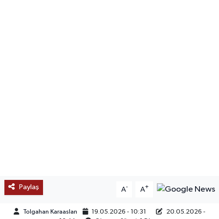
SAĞLIK
EĞİTİM
BÖLGE
KEŞFET
POPÜLER
DÜNYA
TREND
Paylaş
-
+
A
A
MEDYA
Tolgahan Karaaslan
19.05.2026 - 10:31
20.05.2026 -
OTOMOTİV