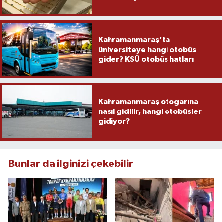
Kahramanmaraş'ta
üniversiteye hangi otobüs
gider? KSÜ otobüs hatları
Kahramanmaraş otogarına
nasıl gidilir, hangi otobüsler
gidiyor?
Bunlar da ilginizi çekebilir