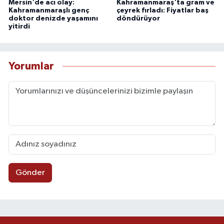
Mersin'de acı olay:
Kahramanmaraş'ta gram ve
Kahramanmaraşlı genç
çeyrek fırladı: Fiyatlar baş
doktor denizde yaşamını
döndürüyor
yitirdi
Yorumlar
Gönder