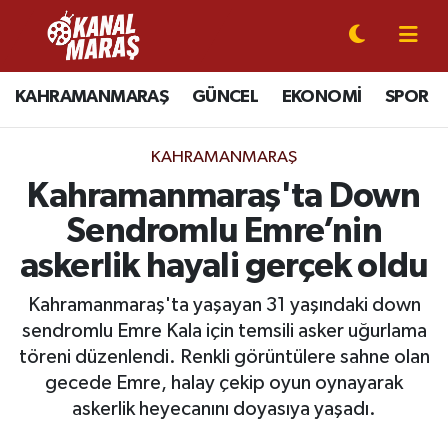
CANLI YAYIN
Kahramanmaraş Nöbetçi Eczaneler
KAHRAMANMARAŞ
GÜNCEL
EKONOMİ
SPOR
KAHRAMANMARAŞ
Kahramanmaraş Hava Durumu
KAHRAMANMARAŞ
GÜNCEL
Kahramanmaraş Namaz Vakitleri
Kahramanmaraş'ta Down
Sendromlu Emre’nin
SPOR
Kahramanmaraş Trafik Yoğunluk Haritası
askerlik hayali gerçek oldu
SİYASET
Süper Lig Puan Durumu ve Fikstür
Kahramanmaraş'ta yaşayan 31 yaşındaki down
sendromlu Emre Kala için temsili asker uğurlama
EKONOMİ
Tüm Manşetler
töreni düzenlendi. Renkli görüntülere sahne olan
gecede Emre, halay çekip oyun oynayarak
GÜNDEM
Son Dakika Haberleri
askerlik heyecanını doyasıya yaşadı.
MAGAZİN
Haber Arşivi