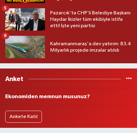
5
Pazarcık'ta CHP’li Belediye Başkanı
Haydar İkizler tüm ekibiyle istifa
etti! İşte yeni partisi
6
Kahramanmaraş'a dev yatırım: 83.4
Milyarlık projede imzalar atıldı
Anket
Ekonomiden memnun musunuz?
Ankete Katıl