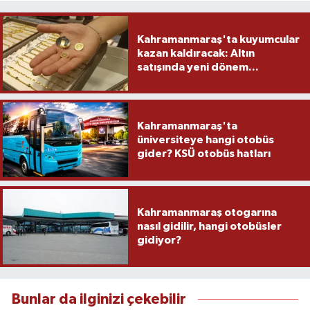
Kahramanmaraş'ta kuyumcular
kazan kaldıracak: Altın
satışında yeni dönem...
Kahramanmaraş'ta
üniversiteye hangi otobüs
gider? KSÜ otobüs hatları
Kahramanmaraş otogarına
nasıl gidilir, hangi otobüsler
gidiyor?
Bunlar da ilginizi çekebilir