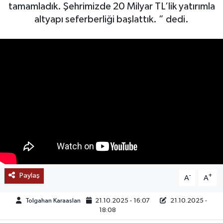
tamamladık. Şehrimizde 20 Milyar TL’lik yatırımla
SAĞLIK
altyapı seferberliği başlattık. ” dedi.
EĞİTİM
BÖLGE
KEŞFET
POPÜLER
DÜNYA
TREND
Paylaş
-
+
A
A
MEDYA
Tolgahan Karaaslan
21.10.2025 - 16:07
21.10.2025 -
18:08
OTOMOTİV