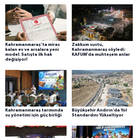
Kahramanmaraş’ta miras
Zakkum sustu,
kalan ev ve arsalara yeni
Kahramanmaraş söyledi:
model: Satışta ilk hak
KAFUM’da muhteşem anlar
değişiyor!
Kahramanmaraş tarımında
Büyükşehir Andırın’da Yol
su yönetimi için güç birliği
Standardını Yükseltiyor