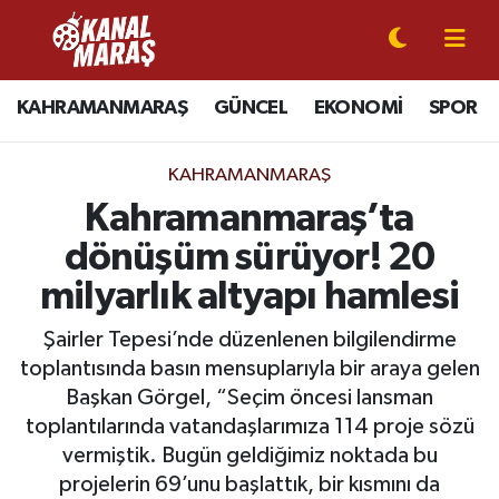
CANLI YAYIN
Kahramanmaraş Nöbetçi Eczaneler
KAHRAMANMARAŞ
GÜNCEL
EKONOMİ
SPOR
KAHRAMANMARAŞ
Kahramanmaraş Hava Durumu
KAHRAMANMARAŞ
GÜNCEL
Kahramanmaraş Namaz Vakitleri
Kahramanmaraş’ta
dönüşüm sürüyor! 20
SPOR
Kahramanmaraş Trafik Yoğunluk Haritası
milyarlık altyapı hamlesi
SİYASET
Süper Lig Puan Durumu ve Fikstür
Şairler Tepesi’nde düzenlenen bilgilendirme
toplantısında basın mensuplarıyla bir araya gelen
EKONOMİ
Tüm Manşetler
Başkan Görgel, “Seçim öncesi lansman
toplantılarında vatandaşlarımıza 114 proje sözü
GÜNDEM
Son Dakika Haberleri
vermiştik. Bugün geldiğimiz noktada bu
MAGAZİN
Haber Arşivi
projelerin 69’unu başlattık, bir kısmını da