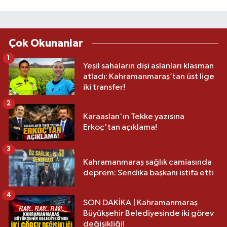
Çok Okunanlar
1
Yeşil sahaların dişi aslanları klasman
atladı: Kahramanmaraş’tan üst lige
iki transfer!
2
Karaaslan'ın Tekke yazısına
Erkoç'tan açıklama!
3
Kahramanmaraş sağlık camiasında
deprem: Sendika başkanı istifa etti
4
SON DAKİKA | Kahramanmaraş
Büyükşehir Belediyesinde iki görev
değişikliği!