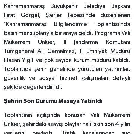
Kahramanmaraş Büyükşehir Belediye Başkanı
TEKNOLOJİ
Fırat Görgel, Şairler Tepesi’nde düzenlenen
‘Kahramanmaraş Bilgilendirme Toplantısı’nda
YAŞAM
basın mensuplarıyla bir araya geldi. Programa Vali
Mükerrem Ünlüer, İl Jandarma Komutanı
KÜLTÜR SANAT
Tümgeneral Ali Gemalmaz, İl Emniyet Müdürü
Hasan Yiğit ve çok sayıda kurum müdürü katıldı.
Toplantıda şehir genelinde yürütülen yatırımlar,
güvenlik ve sosyal hizmet çalışmaları detaylı
şekilde değerlendirildi.
Şehrin Son Durumu Masaya Yatırıldı
Toplantının açılışında konuşan Vali Mükerrem
Ünlüer, şehirdeki asayiş olaylarına ilişkin son 4 yılın
verilerini paylaştı. Trafik kazalarından suç