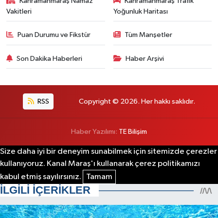
Kahramanmaraş Namaz
Kahramanmaraş Trafik
Vakitleri
Yoğunluk Haritası
Puan Durumu ve Fikstür
Tüm Manşetler
Son Dakika Haberleri
Haber Arşivi
RSS
Copyright © 2026. Her hakkı saklıdır.
Haber Yazılımı:
TE Bilişim
Size daha iyi bir deneyim sunabilmek için sitemizde çerezler
kullanıyoruz. Kanal Maraş'ı kullanarak çerez politikamızı
kabul etmiş sayılırsınız.
Tamam