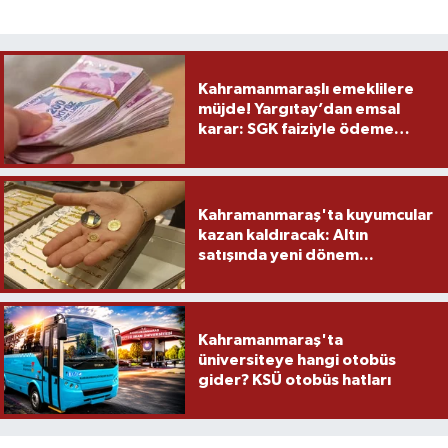
Kahramanmaraşlı emeklilere
müjde! Yargıtay’dan emsal
karar: SGK faiziyle ödeme
yapacak
Kahramanmaraş'ta kuyumcular
kazan kaldıracak: Altın
satışında yeni dönem...
Kahramanmaraş'ta
üniversiteye hangi otobüs
gider? KSÜ otobüs hatları