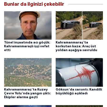
Bunlar da ilginizi çekebilir
Tünel inşaatında acı göçük:
Kahramanmaraş'ta
Kahramanmaraşlı işçi vefat
korkutan kaza: Araç üst
etti
yoldan aşağıya savruldu
Kahramanmaraş'ta Kuzey
Göksun'da sarsıntı: Kandilli
Çevre Yolu'nda yangın çıktı:
büyüklüğü açıkladı
Ekipler alarma geçti