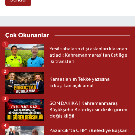
Gönder
Çok Okunanlar
1
Yeşil sahaların dişi aslanları klasman
atladı: Kahramanmaraş’tan üst lige
iki transfer!
2
Karaaslan'ın Tekke yazısına
Erkoç'tan açıklama!
3
SON DAKİKA | Kahramanmaraş
Büyükşehir Belediyesinde iki görev
değişikliği!
4
Pazarcık'ta CHP’li Belediye Başkanı