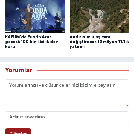
KAFUM’da Funda Arar
Andırın’ın ulaşımını
gecesi: 100 bin kişilik dev
değiştirecek 10 milyon TL’lik
koro
yatırım
Yorumlar