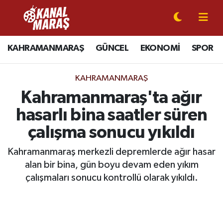
CANLI YAYIN
Kahramanmaraş Nöbetçi Eczaneler
KAHRAMANMARAŞ
GÜNCEL
EKONOMİ
SPOR
KAHRAMANMARAŞ
Kahramanmaraş Hava Durumu
KAHRAMANMARAŞ
GÜNCEL
Kahramanmaraş Namaz Vakitleri
Kahramanmaraş'ta ağır
hasarlı bina saatler süren
SPOR
Kahramanmaraş Trafik Yoğunluk Haritası
çalışma sonucu yıkıldı
SİYASET
Süper Lig Puan Durumu ve Fikstür
Kahramanmaraş merkezli depremlerde ağır hasar
alan bir bina, gün boyu devam eden yıkım
EKONOMİ
Tüm Manşetler
çalışmaları sonucu kontrollü olarak yıkıldı.
GÜNDEM
Son Dakika Haberleri
MAGAZİN
Haber Arşivi