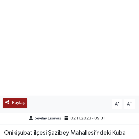
SAĞLIK
EĞİTİM
BÖLGE
KEŞFET
POPÜLER
DÜNYA
Paylaş
-
+
A
A
TREND
Sevilay Ersavaş
02.11.2023 - 09:31
MEDYA
Onikişubat ilçesi Şazibey Mahallesi’ndeki Kuba
OTOMOTİV