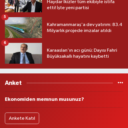
Haydar İkizler tüm ekibiyle istifa
etti! İşte yeni partisi
5
Kahramanmaraş'a dev yatırım: 83.4
Milyarlık projede imzalar atıldı
6
Karaaslan'ın acı günü: Dayısı Fahri
Büyüksakallı hayatını kaybetti
Anket
Ekonomiden memnun musunuz?
Ankete Katıl