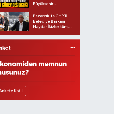
Büyükşehir
Belediyesinde iki
görev değişikliği!
Pazarcık'ta CHP’li
Belediye Başkanı
Haydar İkizler tüm
ekibiyle istifa etti! İşte
yeni partisi
nket
konomiden memnun
usunuz?
Ankete Katıl