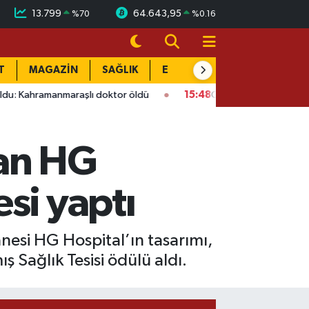
13.799
64.643,95
%
70
%
0.16
T
MAGAZİN
SAĞLIK
EĞİTİM
YAŞAM
DÜN
araşlı doktor öldü
15:48
Onikişubat’ta ücretsiz üniversite ku
lan HG
si yaptı
esi HG Hospital’ın tasarımı,
 Sağlık Tesisi ödülü aldı.