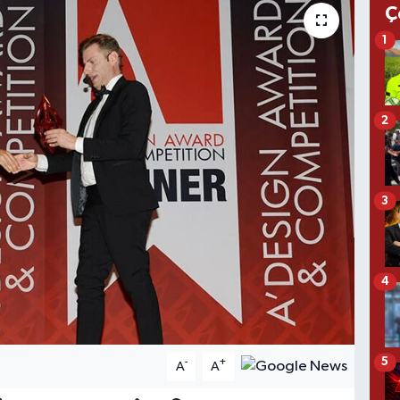
Ç
1
2
3
4
5
-
+
A
A