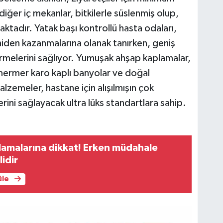
 diğer iç mekanlar, bitkilerle süslenmiş olup,
ktadır. Yatak başı kontrollü hasta odaları,
niden kazanmalarına olanak tanırken, geniş
rmelerini sağlıyor. Yumuşak ahşap kaplamalar,
mermer karo kaplı banyolar ve doğal
lzemeler, hastane için alışılmışın çok
erini sağlayacak ultra lüks standartlara sahip.
lamalarına dikkat! Erken müdahale
idir
üle