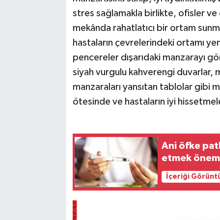
stres sağlamakla birlikte, ofisler ve
mekânda rahatlatıcı bir ortam sunma
hastaların çevrelerindeki ortamı ye
pencereler dışarıdaki manzarayı gö
siyah vurgulu kahverengi duvarlar, 
manzaraları yansıtan tablolar gibi ma
ötesinde ve hastaların iyi hissetmel
Ani öfke pat
etmek öneml
İçeriği Görünt