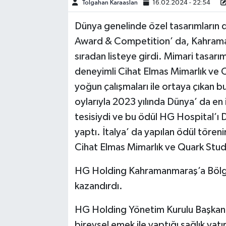
Tolgahan Karaaslan
16.02.2024 - 22:54
TEKNOLOJİ
Dünya genelinde özel tasarımların de
Award & Competition’ da, Kahraman
YAŞAM
sıradan listeye girdi. Mimari tasarı
deneyimli Cihat Elmas Mimarlık ve Q
KÜLTÜR SANAT
yoğun çalışmaları ile ortaya çıkan b
oylarıyla 2023 yılında Dünya’ da en i
tesisiydi ve bu ödül HG Hospital’ı Dü
yaptı. İtalya’ da yapılan ödül töre
Cihat Elmas Mimarlık ve Quark Studi
HG Holding Kahramanmaraş’a Bölgeni
kazandırdı.
HG Holding Yönetim Kurulu Başkanı, 
bireysel emek ile yaptığı sağlık ya