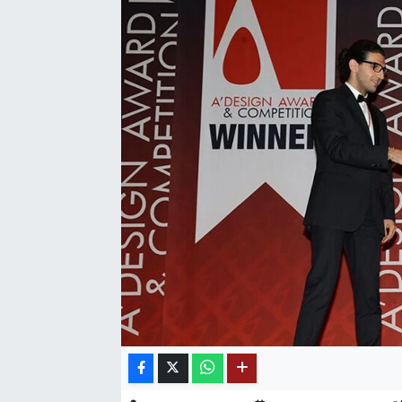
SAĞLIK
EĞİTİM
BÖLGE
KEŞFET
POPÜLER
DÜNYA
TREND
MEDYA
OTOMOTİV