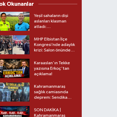
ok Okunanlar
Yeşil sahaların dişi
aslanları klasman
atladı:
Kahramanmaraş’tan
üst lige iki transfer!
MHP Elbistan İlçe
Kongresi’nde adaylık
krizi: Salon önünde
biber gazlı müdahale
Karaaslan'ın Tekke
yazısına Erkoç'tan
açıklama!
Kahramanmaraş
sağlık camiasında
deprem: Sendika
başkanı istifa etti
SON DAKİKA |
Kahramanmaraş