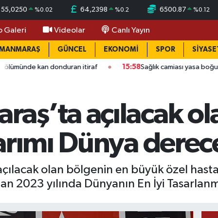
55,0250
64,2398
6500.87
%
0.02
%
0.2
%
0.12
o Galeri
Videolar
Canlı Yayın
AMANMARAŞ
GÜNCEL
EKONOMİ
SPOR
SİYASE
donduran itiraf
15:58
Sağlık camiası yasa boğuldu: Kahramanm
aş’ta açılacak o
arımı Dünya derece
lacak olan bölgenin en büyük özel hastan
an 2023 yılında Dünyanın En İyi Tasarlanmış