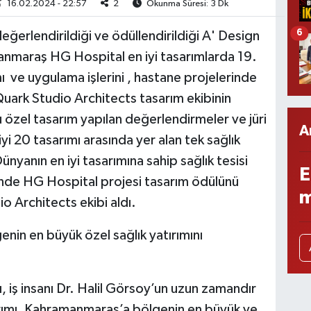
16.02.2024 - 22:57
2
Okunma Süresi: 3 Dk
6
ğerlendirildiği ve ödüllendirildiği A' Design
maraş HG Hospital en iyi tasarımlarda 19.
mı ve uygulama işlerini , hastane projelerinde
uark Studio Architects tasarım ekibinin
u özel tasarım yapılan değerlendirmeler ve jüri
A
yi 20 tasarımı arasında yer alan tek sağlık
nyanın en iyi tasarımına sahip sağlık tesisi
E
ninde HG Hospital projesi tasarım ödülünü
m
o Architects ekibi aldı.
n en büyük özel sağlık yatırımını
iş insanı Dr. Halil Görsoy’un uzun zamandır
tırımı, Kahramanmaraş’a bölgenin en büyük ve