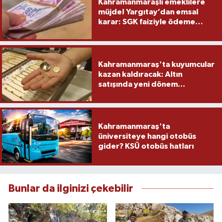
Kahramanmaraşlı emeklilere
müjde! Yargıtay’dan emsal
karar: SGK faiziyle ödeme
yapacak
Kahramanmaraş'ta kuyumcular
kazan kaldıracak: Altın
satışında yeni dönem...
Kahramanmaraş'ta
üniversiteye hangi otobüs
gider? KSÜ otobüs hatları
Bunlar da ilginizi çekebilir