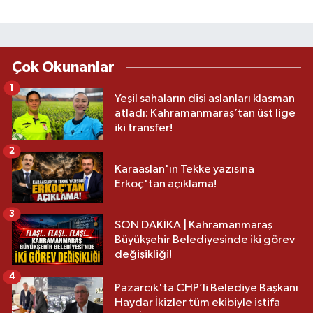
Çok Okunanlar
1
Yeşil sahaların dişi aslanları klasman
atladı: Kahramanmaraş’tan üst lige
iki transfer!
2
Karaaslan'ın Tekke yazısına
Erkoç'tan açıklama!
3
SON DAKİKA | Kahramanmaraş
Büyükşehir Belediyesinde iki görev
değişikliği!
4
Pazarcık'ta CHP’li Belediye Başkanı
Haydar İkizler tüm ekibiyle istifa