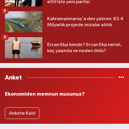
etti! İşte yeni partisi
5
Kahramanmaraş'a dev yatırım: 83.4
Milyarlık projede imzalar atıldı
6
Ercan Ekşi kimdir? Ercan Ekşi nereli,
kaç yaşında ve neden öldü?
Anket
Ekonomiden memnun musunuz?
Ankete Katıl