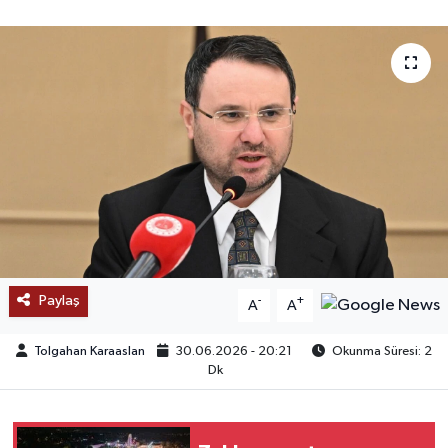
SAĞLIK
EĞİTİM
BÖLGE
KEŞFET
POPÜLER
DÜNYA
Paylaş
-
+
A
A
TREND
Tolgahan Karaaslan
30.06.2026 - 20:21
Okunma Süresi: 2
Dk
MEDYA
OTOMOTİV