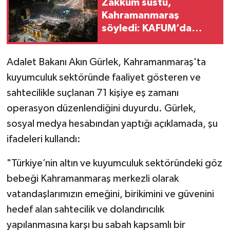
Zakkum sustu,
Kahramanmaraş
TEKNOLOJİ
söyledi: KAFUM’da
muhteşem anlar
YAŞAM
Adalet Bakanı Akın Gürlek, Kahramanmaraş'ta
KÜLTÜR SANAT
kuyumculuk sektöründe faaliyet gösteren ve
sahtecilikle suçlanan 71 kişiye eş zamanı
operasyon düzenlendiğini duyurdu. Gürlek,
sosyal medya hesabından yaptığı açıklamada, şu
ifadeleri kullandı:
"Türkiye’nin altın ve kuyumculuk sektöründeki göz
bebeği Kahramanmaraş merkezli olarak
vatandaşlarımızın emeğini, birikimini ve güvenini
hedef alan sahtecilik ve dolandırıcılık
yapılanmasına karşı bu sabah kapsamlı bir