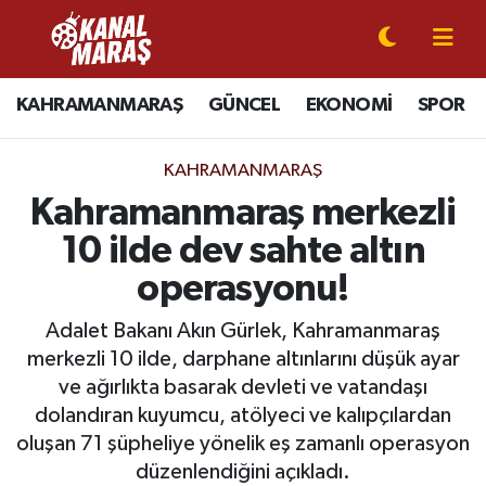
CANLI YAYIN
Kahramanmaraş Nöbetçi Eczaneler
KAHRAMANMARAŞ
GÜNCEL
EKONOMİ
SPOR
KAHRAMANMARAŞ
Kahramanmaraş Hava Durumu
KAHRAMANMARAŞ
GÜNCEL
Kahramanmaraş Namaz Vakitleri
Kahramanmaraş merkezli
10 ilde dev sahte altın
SPOR
Kahramanmaraş Trafik Yoğunluk Haritası
operasyonu!
SİYASET
Süper Lig Puan Durumu ve Fikstür
Adalet Bakanı Akın Gürlek, Kahramanmaraş
merkezli 10 ilde, darphane altınlarını düşük ayar
EKONOMİ
Tüm Manşetler
ve ağırlıkta basarak devleti ve vatandaşı
dolandıran kuyumcu, atölyeci ve kalıpçılardan
GÜNDEM
Son Dakika Haberleri
oluşan 71 şüpheliye yönelik eş zamanlı operasyon
MAGAZİN
Haber Arşivi
düzenlendiğini açıkladı.