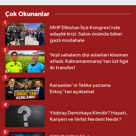
Çok Okunanlar
1
MHP Elbistan İlçe Kongresi’nde
adaylık krizi: Salon önünde biber
gazlı müdahale
2
Yeşil sahaların dişi aslanları klasman
atladı: Kahramanmaraş’tan üst lige
iki transfer!
3
Karaaslan'ın Tekke yazısına
Erkoç'tan açıklama!
4
Yıldıray Demirkaya Kimdir? Hayatı,
Kariyeri ve Vefat Nedeni Nedir?
5