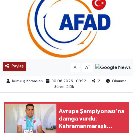
SAĞLIK
EĞİTİM
BÖLGE
KEŞFET
Paylaş
-
+
A
A
POPÜLER
Kurtuluş Karaaslan
30.06.2026 - 09:12
2
Okunma
DÜNYA
Süresi: 2 Dk
TREND
Avrupa Şampiyonası'na
MEDYA
damga vurdu:
Kahramanmaraşlı
OTOMOTİV