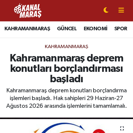
CANLI YAYIN
Kahramanmaraş Nöbetçi Eczaneler
KAHRAMANMARAŞ
GÜNCEL
EKONOMİ
SPOR
KAHRAMANMARAŞ
Kahramanmaraş Hava Durumu
KAHRAMANMARAŞ
GÜNCEL
Kahramanmaraş Namaz Vakitleri
Kahramanmaraş deprem
konutları borçlandırması
SPOR
Kahramanmaraş Trafik Yoğunluk Haritası
başladı
SİYASET
Süper Lig Puan Durumu ve Fikstür
Kahramanmaraş deprem konutları borçlandırma
işlemleri başladı. Hak sahipleri 29 Haziran-27
EKONOMİ
Tüm Manşetler
Ağustos 2026 arasında işlemlerini tamamlamalı.
GÜNDEM
Son Dakika Haberleri
MAGAZİN
Haber Arşivi