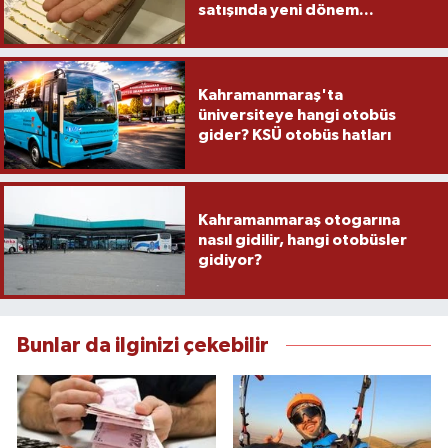
satışında yeni dönem...
Kahramanmaraş'ta
üniversiteye hangi otobüs
gider? KSÜ otobüs hatları
Kahramanmaraş otogarına
nasıl gidilir, hangi otobüsler
gidiyor?
Bunlar da ilginizi çekebilir