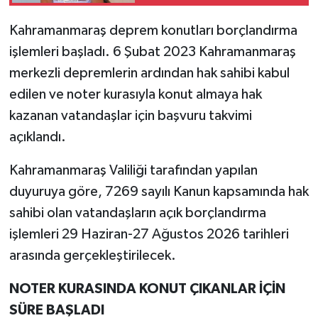
sporcudan büyük başarı
Kahramanmaraş deprem konutları borçlandırma
TEKNOLOJİ
işlemleri başladı. 6 Şubat 2023 Kahramanmaraş
YAŞAM
merkezli depremlerin ardından hak sahibi kabul
edilen ve noter kurasıyla konut almaya hak
KÜLTÜR SANAT
kazanan vatandaşlar için başvuru takvimi
açıklandı.
Kahramanmaraş Valiliği tarafından yapılan
duyuruya göre, 7269 sayılı Kanun kapsamında hak
sahibi olan vatandaşların açık borçlandırma
işlemleri 29 Haziran-27 Ağustos 2026 tarihleri
arasında gerçekleştirilecek.
NOTER KURASINDA KONUT ÇIKANLAR İÇİN
SÜRE BAŞLADI