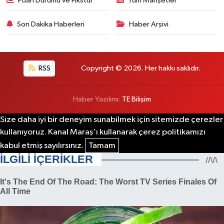
Puan Durumu ve Fikstür
Tüm Manşetler
Son Dakika Haberleri
Haber Arşivi
RSS
Copyright © 2026. Her hakkı saklıdır.
Haber Yazılımı:
TE Bilişim
Size daha iyi bir deneyim sunabilmek için sitemizde çerezler
kullanıyoruz. Kanal Maraş'ı kullanarak çerez politikamızı
kabul etmiş sayılırsınız.
Tamam