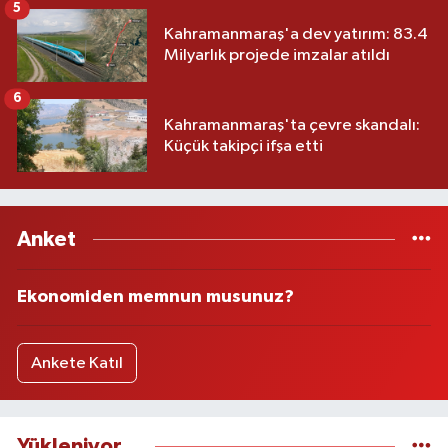
5
Kahramanmaraş'a dev yatırım: 83.4
Milyarlık projede imzalar atıldı
6
Kahramanmaraş'ta çevre skandalı:
Küçük takipçi ifşa etti
Anket
Ekonomiden memnun musunuz?
Ankete Katıl
Yükleniyor...