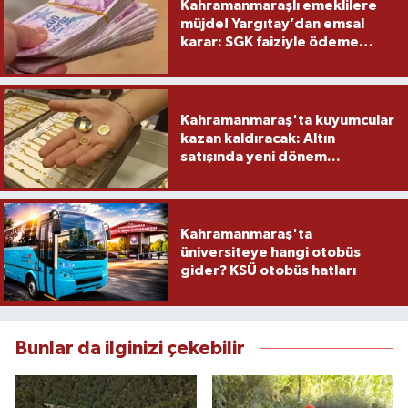
Kahramanmaraşlı emeklilere
müjde! Yargıtay’dan emsal
karar: SGK faiziyle ödeme
yapacak
Kahramanmaraş'ta kuyumcular
kazan kaldıracak: Altın
satışında yeni dönem...
Kahramanmaraş'ta
üniversiteye hangi otobüs
gider? KSÜ otobüs hatları
Bunlar da ilginizi çekebilir