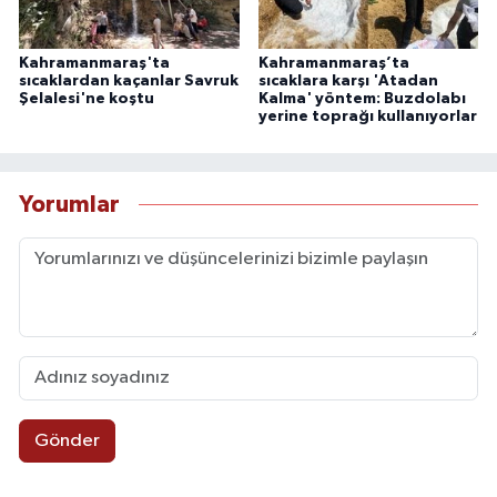
Kahramanmaraş'ta
Kahramanmaraş’ta
sıcaklardan kaçanlar Savruk
sıcaklara karşı 'Atadan
Şelalesi'ne koştu
Kalma' yöntem: Buzdolabı
yerine toprağı kullanıyorlar
Yorumlar
Gönder