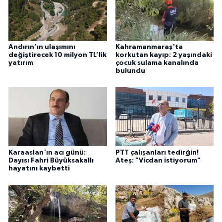
Andırın’ın ulaşımını
Kahramanmaraş'ta
değiştirecek 10 milyon TL’lik
korkutan kayıp: 2 yaşındaki
yatırım
çocuk sulama kanalında
bulundu
Karaaslan'ın acı günü:
PTT çalışanları tedirğin!
Dayısı Fahri Büyüksakallı
Ateş: "Vicdan istiyorum"
hayatını kaybetti