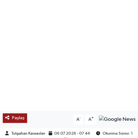
SAĞLIK
EĞİTİM
BÖLGE
KEŞFET
POPÜLER
DÜNYA
TREND
Paylaş
-
+
A
A
MEDYA
Tolgahan Karaaslan
06.07.2026 - 07:44
Okunma Süresi: 1
OTOMOTİV