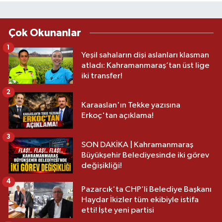
Çok Okunanlar
1
Yeşil sahaların dişi aslanları klasman
atladı: Kahramanmaraş’tan üst lige
iki transfer!
2
Karaaslan'ın Tekke yazısına
Erkoç'tan açıklama!
3
SON DAKİKA | Kahramanmaraş
Büyükşehir Belediyesinde iki görev
değişikliği!
4
Pazarcık'ta CHP’li Belediye Başkanı
Haydar İkizler tüm ekibiyle istifa
etti! İşte yeni partisi