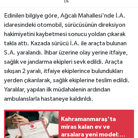
Dk
TEKNOLOJİ
Edinilen bilgiye göre, Ağcalı Mahallesi'nde İ.A.
idaresindeki otomobil, sürücüsünün direksiyon
YAŞAM
hakimiyetini kaybetmesi sonucu yoldan çıkarak
takla attı. Kazada sürücü İ.A. ile araçta bulunan
KÜLTÜR SANAT
S.A. yaralandı. İhbar üzerine olay yerine itfaiye,
sağlık ve jandarma ekipleri sevk edildi. Araçta
sıkışan 2 yaralı, itfaiye ekiplerince bulundukları
yerden çıkarılarak, sağlık ekiplerine teslim edildi.
Yaralılar, yapılan ilk müdahalenin ardından
ambulanslarla hastaneye kaldırıldı.
Kahramanmaraş’ta
miras kalan ev ve
arsalara yeni model: