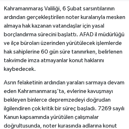
Kahramanmaraş Valiliği, 6 Şubat sarsıntılarının
TEKNOLOJİ
ardından gerçekleştirilen noter kuralarıyla mesken
almaya hak kazanan vatandaşlar için yasal
YAŞAM
borçlandırma sürecini başlattı. AFAD il müdürlüğü
KÜLTÜR SANAT
ve ilçe büroları üzerinden yürütülecek işlemlerde
hak sahiplerine 60 gün süre tanınırken, belirlenen
takvimde imza atmayanlar konut haklarını
kaybedecek.
Asrın felaketinin ardından yaraları sarmaya devam
eden Kahramanmaraş'ta, evlerine kavuşmayı
bekleyen binlerce depremzedeyi doğrudan
ilgilendiren çok kritik bir süreç başladı. 7269 sayılı
Kanun kapsamında yürütülen çalışmalar
doğrultusunda, noter kurasında adlarına konut