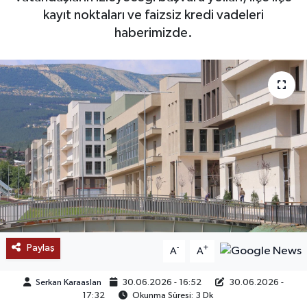
kayıt noktaları ve faizsiz kredi vadeleri
SAĞLIK
haberimizde.
EĞİTİM
BÖLGE
KEŞFET
POPÜLER
DÜNYA
TREND
Paylaş
-
+
A
A
MEDYA
Serkan Karaaslan
30.06.2026 - 16:52
30.06.2026 -
17:32
Okunma Süresi: 3 Dk
OTOMOTİV