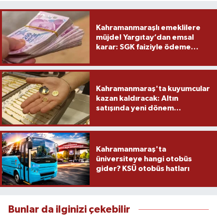
Kahramanmaraşlı emeklilere
müjde! Yargıtay’dan emsal
karar: SGK faiziyle ödeme
yapacak
Kahramanmaraş'ta kuyumcular
kazan kaldıracak: Altın
satışında yeni dönem...
Kahramanmaraş'ta
üniversiteye hangi otobüs
gider? KSÜ otobüs hatları
Bunlar da ilginizi çekebilir