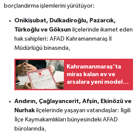
borçlandırma işlemlerini yürütüyor:
Onikişubat, Dulkadiroğlu, Pazarcık,
Türkoğlu ve Göksun
ilçelerinde ikamet eden
hak sahipleri: AFAD Kahramanmaraş İl
Müdürlüğü binasında,
Kahramanmaraş’ta
miras kalan ev ve
arsalara yeni model:
Satışta ilk hak
değişiyor!
Andırın, Çağlayancerit, Afşin, Ekinözü ve
Nurhak
ilçelerinde yaşayan vatandaşlar: İlgili
İlçe Kaymakamlıkları bünyesindeki AFAD
bürolarında,