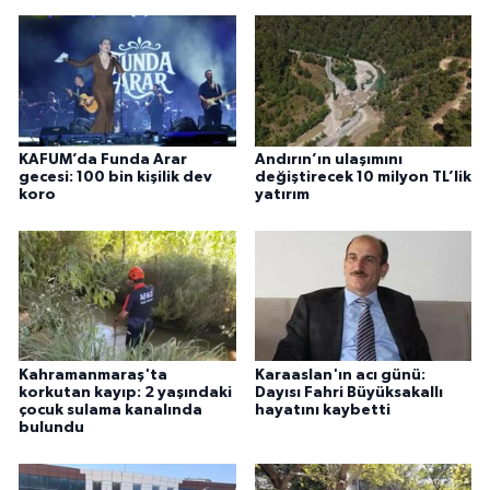
KAFUM’da Funda Arar
Andırın’ın ulaşımını
gecesi: 100 bin kişilik dev
değiştirecek 10 milyon TL’lik
koro
yatırım
Kahramanmaraş'ta
Karaaslan'ın acı günü:
korkutan kayıp: 2 yaşındaki
Dayısı Fahri Büyüksakallı
çocuk sulama kanalında
hayatını kaybetti
bulundu