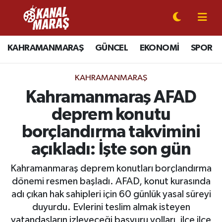
CANLI YAYIN
Kahramanmaraş Nöbetçi Eczaneler
KAHRAMANMARAŞ
GÜNCEL
EKONOMİ
SPOR
KAHRAMANMARAŞ
Kahramanmaraş Hava Durumu
KAHRAMANMARAŞ
GÜNCEL
Kahramanmaraş Namaz Vakitleri
Kahramanmaraş AFAD
deprem konutu
SPOR
Kahramanmaraş Trafik Yoğunluk Haritası
borçlandırma takvimini
SİYASET
Süper Lig Puan Durumu ve Fikstür
açıkladı: İşte son gün
EKONOMİ
Tüm Manşetler
Kahramanmaraş deprem konutları borçlandırma
dönemi resmen başladı. AFAD, konut kurasında
GÜNDEM
Son Dakika Haberleri
adı çıkan hak sahipleri için 60 günlük yasal süreyi
duyurdu. Evlerini teslim almak isteyen
MAGAZİN
Haber Arşivi
vatandaşların izleyeceği başvuru yolları, ilçe ilçe