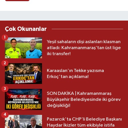
Çok Okunanlar
1
Yeşil sahaların dişi aslanları klasman
atladı: Kahramanmaraş’tan üst lige
iki transfer!
2
Karaaslan'ın Tekke yazısına
Erkoç'tan açıklama!
3
SON DAKİKA | Kahramanmaraş
Büyükşehir Belediyesinde iki görev
değişikliği!
4
Pazarcık'ta CHP’li Belediye Başkanı
Haydar İkizler tüm ekibiyle istifa