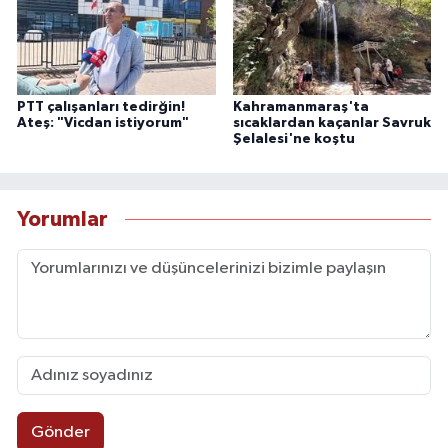
PTT çalışanları tedirğin!
Kahramanmaraş'ta
Ateş: "Vicdan istiyorum"
sıcaklardan kaçanlar Savruk
Şelalesi'ne koştu
Yorumlar
Gönder