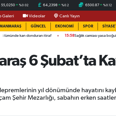
55,0250
64,2398
6500.87
%
0.02
%
0.2
%
0.12
o Galeri
Videolar
Canlı Yayın
AMANMARAŞ
GÜNCEL
EKONOMİ
SPOR
SİYASE
n donduran itiraf
15:58
Sağlık camiası yasa boğuldu: Kahrama
aş 6 Şubat’ta Kay
premlerinin yıl dönümünde hayatını kaybe
çam Şehir Mezarlığı, sabahın erken saatleri