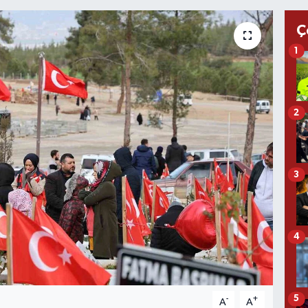
Ç
1
2
3
4
5
-
+
A
A