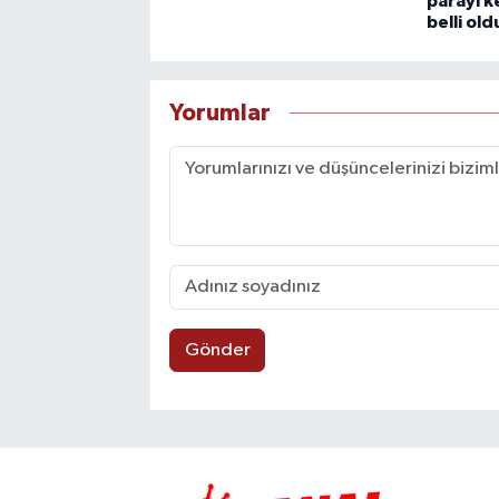
parayı k
belli old
Yorumlar
Gönder