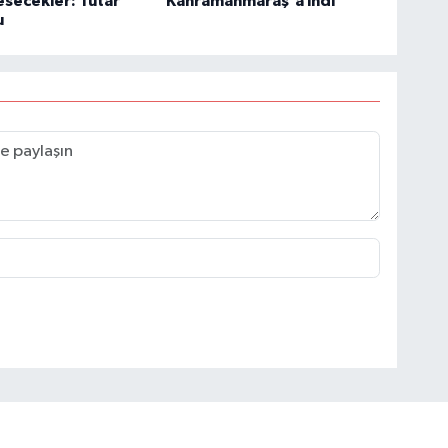
esecekler: Tutar
Kahramanmaraş'a indi
u