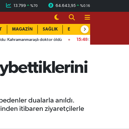
13.799
64.643,95
%
70
%
0.16
T
MAGAZİN
SAĞLIK
EĞİTİM
YAŞAM
DÜN
nmaraşlı doktor öldü
15:48
Onikişubat’ta ücretsiz üniversite 
bettiklerini
denler dualarla anıldı.
nden itibaren ziyaretçilerle