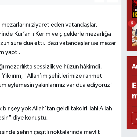
6
 mezarlarını ziyaret eden vatandaşlar,
rinde Kur’an-ı Kerim ve çiçeklerle mezarlığa
 uzun süre dua etti. Bazı vatandaşlar ise mezar
ım yaptı.
A
ğı mezarlıkta sessizlik ve hüzün hâkimdi.
ıldırım, "Allah’ım şehitlerimize rahmet
E
um eylemesin yakınlarımız var dua ediyoruz"
m
bir şey yok Allah’tan geldi takdiri ilahi Allah
esin" diye konuştu.
sinde şehrin çeşitli noktalarında mevlit