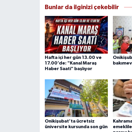
Bunlar da ilginizi çekebilir
Hafta içi her gün 13.00 ve
Onikişu
17.00’de: "Kanal Maraş
bakımevi
Haber Saati" başlıyor
Onikişubat’ta ücretsiz
Kahrama
üniversite kursunda son gün
emeklile