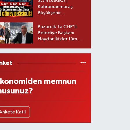
SON DAKİKA |
Kahramanmaraş
Büyükşehir
Belediyesinde iki
görev değişikliği!
Pazarcık'ta CHP’li
Belediye Başkanı
Haydar İkizler tüm
ekibiyle istifa etti! İşte
yeni partisi
nket
konomiden memnun
usunuz?
Ankete Katıl