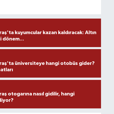
ş'ta kuyumcular kazan kaldıracak: Altın
i dönem...
ş'ta üniversiteye hangi otobüs gider?
atları
 otogarına nasıl gidilir, hangi
diyor?