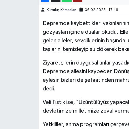
Kurtuluş Karaaslan
06.02.2025 - 17:46
TEKNOLOJİ
Depremde kaybettikleri yakınlarının
YAŞAM
gözyaşları içinde dualar okudu. Elle
gelen aileler, sevdiklerinin başında
KÜLTÜR SANAT
taşlarını temizleyip su dökerek bak
Ziyaretçilerin duygusal anlar yaşadı
Depremde ailesini kaybeden Dönüş Y
eylesin bizleri de şefaatinden mahr
dedi.
Veli Fıstık ise, "Üzüntülüyüz yapacak 
devletimize milletimize zeval verm
Yetkililer, anma programları çerçeve