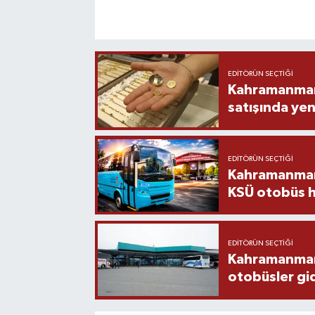
EDITÖRÜN SEÇTIĞI
Kahramanmara
satışında yen
EDITÖRÜN SEÇTIĞI
Kahramanmara
KSÜ otobüs h
EDITÖRÜN SEÇTIĞI
Kahramanmaraş
otobüsler gi