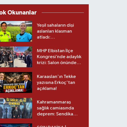
ok Okunanlar
Yeşil sahaların dişi
aslanları klasman
atladı:
Kahramanmaraş’tan
üst lige iki transfer!
MHP Elbistan İlçe
Kongresi’nde adaylık
krizi: Salon önünde
biber gazlı müdahale
Karaaslan'ın Tekke
yazısına Erkoç'tan
açıklama!
Kahramanmaraş
sağlık camiasında
deprem: Sendika
başkanı istifa etti