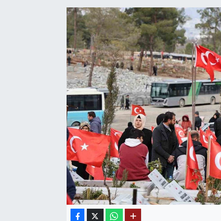
SAĞLIK
EĞİTİM
BÖLGE
KEŞFET
POPÜLER
DÜNYA
TREND
MEDYA
OTOMOTİV