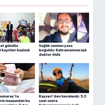
bat gündüz
Sağlık camiası yasa
 kayıtları başladı
boğuldu: Kahramanmaraşlı
doktor öldü
nmaraş'ta
Kayseri'den havalandı: 5,5
rin maaşından bu
saat sonra