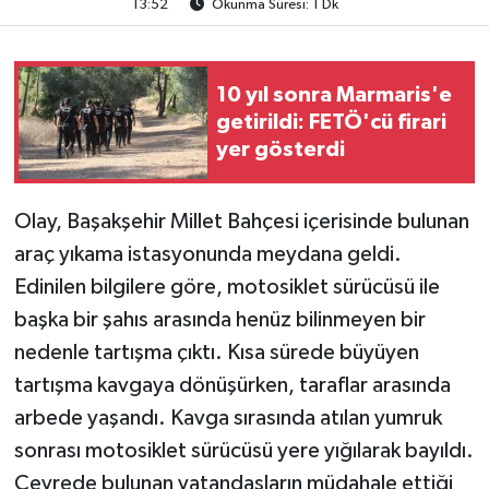
13:52
Okunma Süresi: 1 Dk
TEKNOLOJİ
10 yıl sonra Marmaris'e
YAŞAM
getirildi: FETÖ'cü firari
yer gösterdi
KÜLTÜR SANAT
Olay, Başakşehir Millet Bahçesi içerisinde bulunan
araç yıkama istasyonunda meydana geldi.
Edinilen bilgilere göre, motosiklet sürücüsü ile
başka bir şahıs arasında henüz bilinmeyen bir
nedenle tartışma çıktı. Kısa sürede büyüyen
tartışma kavgaya dönüşürken, taraflar arasında
arbede yaşandı. Kavga sırasında atılan yumruk
sonrası motosiklet sürücüsü yere yığılarak bayıldı.
Çevrede bulunan vatandaşların müdahale ettiği