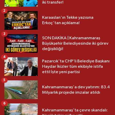
iki transfer!
2
Karaaslan'ın Tekke yazısına
Erkoç'tan açıklama!
3
SON DAKİKA | Kahramanmaraş
Büyükşehir Belediyesinde iki görev
değişikliği!
4
Pazarcık'ta CHP’li Belediye Başkanı
Haydar İkizler tüm ekibiyle istifa
etti! İşte yeni partisi
5
Kahramanmaraş'a dev yatırım: 83.4
Milyarlık projede imzalar atıldı
6
Kahramanmaraş'ta çevre skandalı: