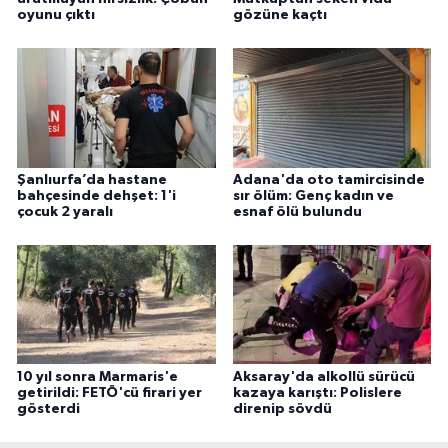
oyunu çıktı
gözüne kaçtı
Şanlıurfa’da hastane
Adana'da oto tamircisinde
bahçesinde dehşet: 1'i
sır ölüm: Genç kadın ve
çocuk 2 yaralı
esnaf ölü bulundu
10 yıl sonra Marmaris'e
Aksaray'da alkollü sürücü
getirildi: FETÖ'cü firari yer
kazaya karıştı: Polislere
gösterdi
direnip sövdü