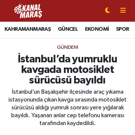
CANLI YAYIN
Kahramanmaraş Nöbetçi Eczaneler
KAHRAMANMARAŞ
GÜNCEL
EKONOMİ
SPOR
KAHRAMANMARAŞ
Kahramanmaraş Hava Durumu
GÜNDEM
GÜNCEL
Kahramanmaraş Namaz Vakitleri
İstanbul’da yumruklu
kavgada motosiklet
SPOR
Kahramanmaraş Trafik Yoğunluk Haritası
sürücüsü bayıldı
SİYASET
Süper Lig Puan Durumu ve Fikstür
İstanbul’un Başakşehir ilçesinde araç yıkama
istasyonunda çıkan kavga sırasında motosiklet
EKONOMİ
Tüm Manşetler
sürücüsü aldığı yumruk sonrası yere yığılarak
bayıldı. Yaşanan anlar cep telefonu kamerası
GÜNDEM
Son Dakika Haberleri
tarafından kaydedildi.
MAGAZİN
Haber Arşivi