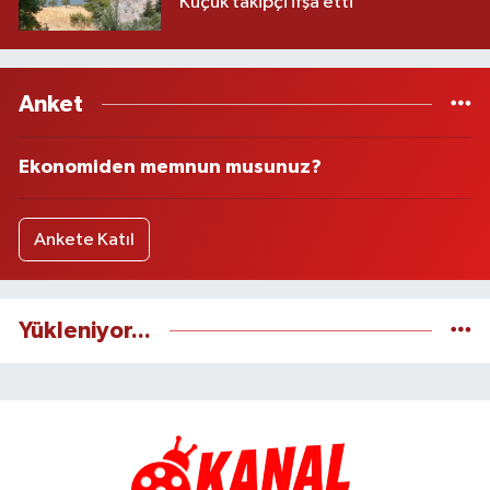
Küçük takipçi ifşa etti
Anket
Ekonomiden memnun musunuz?
Ankete Katıl
Yükleniyor...