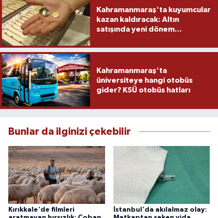
Kahramanmaraş'ta kuyumcular
kazan kaldıracak: Altın
satışında yeni dönem...
Kahramanmaraş'ta
üniversiteye hangi otobüs
gider? KSÜ otobüs hatları
Bunlar da ilginizi çekebilir
Kırıkkale'de filmleri
İstanbul'da akılalmaz olay:
aratmayan hırsızlık: Çoban
Matkaptan seken vida