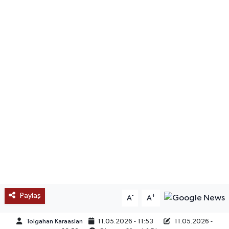
SAĞLIK
EĞİTİM
BÖLGE
KEŞFET
POPÜLER
DÜNYA
TREND
Paylaş
-
+
A
A
MEDYA
Tolgahan Karaaslan
11.05.2026 - 11:53
11.05.2026 -
OTOMOTİV