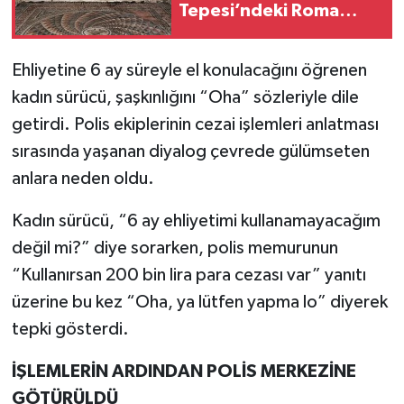
Tepesi’ndeki Roma
Villasının Sırrı
Ehliyetine 6 ay süreyle el konulacağını öğrenen
kadın sürücü, şaşkınlığını “Oha” sözleriyle dile
getirdi. Polis ekiplerinin cezai işlemleri anlatması
sırasında yaşanan diyalog çevrede gülümseten
anlara neden oldu.
Kadın sürücü, “6 ay ehliyetimi kullanamayacağım
değil mi?” diye sorarken, polis memurunun
“Kullanırsan 200 bin lira para cezası var” yanıtı
üzerine bu kez “Oha, ya lütfen yapma lo” diyerek
tepki gösterdi.
İŞLEMLERİN ARDINDAN POLİS MERKEZİNE
GÖTÜRÜLDÜ