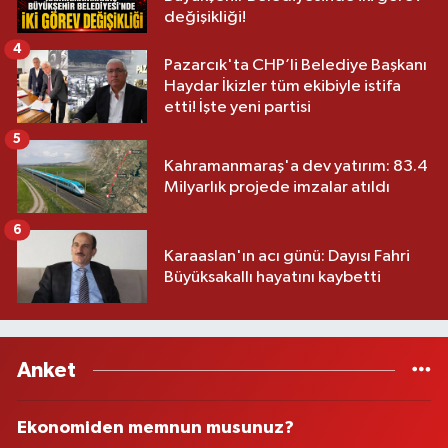
değişikliği!
4
Pazarcık'ta CHP’li Belediye Başkanı
Haydar İkizler tüm ekibiyle istifa
etti! İşte yeni partisi
5
Kahramanmaraş'a dev yatırım: 83.4
Milyarlık projede imzalar atıldı
6
Karaaslan'ın acı günü: Dayısı Fahri
Büyüksakallı hayatını kaybetti
Anket
Ekonomiden memnun musunuz?