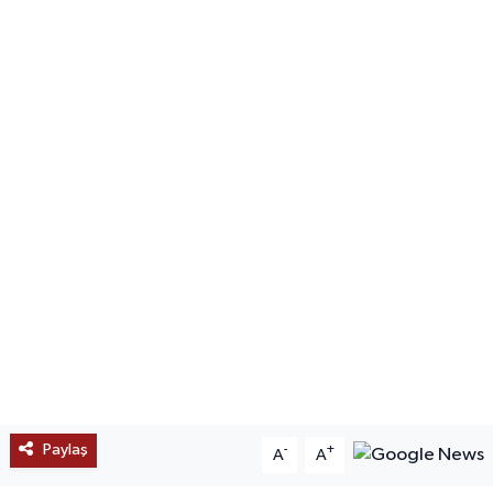
SAĞLIK
EĞİTİM
BÖLGE
KEŞFET
POPÜLER
DÜNYA
TREND
MEDYA
Paylaş
-
+
A
A
OTOMOTİV