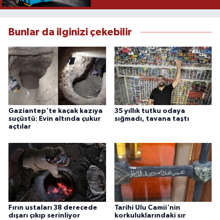
Bunlar da ilginizi çekebilir
Gaziantep'te kaçak kazıya
35 yıllık tutku odaya
suçüstü: Evin altında çukur
sığmadı, tavana taştı
açtılar
Fırın ustaları 38 derecede
Tarihi Ulu Camii'nin
dışarı çıkıp serinliyor
korkuluklarındaki sır