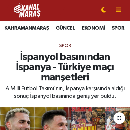
CANLI YAYIN
Kahramanmaraş Nöbetçi Eczaneler
KAHRAMANMARAŞ
GÜNCEL
EKONOMİ
SPOR
KAHRAMANMARAŞ
Kahramanmaraş Hava Durumu
SPOR
GÜNCEL
Kahramanmaraş Namaz Vakitleri
İspanyol basınından
İspanya - Türkiye maçı
SPOR
Kahramanmaraş Trafik Yoğunluk Haritası
manşetleri
SİYASET
Süper Lig Puan Durumu ve Fikstür
A Milli Futbol Takımı'nın, İspanya karşısında aldığı
sonuç İspanyol basınında geniş yer buldu.
EKONOMİ
Tüm Manşetler
GÜNDEM
Son Dakika Haberleri
MAGAZİN
Haber Arşivi