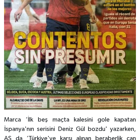
Marca ‘İlk beş maçta kalesini gole kapatan
İspanya'nın serisini Deniz Gül bozdu' yazarken,
AS da ‘Türkiye'ye karşı alınan beraberlik can