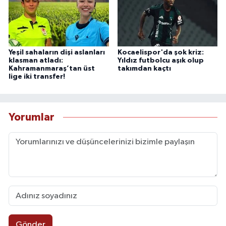
Yeşil sahaların dişi aslanları
Kocaelispor'da şok kriz:
klasman atladı:
Yıldız futbolcu aşık olup
Kahramanmaraş’tan üst
takımdan kaçtı
lige iki transfer!
Yorumlar
Gönder