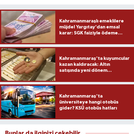
Kahramanmaraşlı emeklilere
müjde! Yargıtay’dan emsal
karar: SGK faiziyle ödeme
yapacak
Kahramanmaraş'ta kuyumcular
kazan kaldıracak: Altın
satışında yeni dönem...
Kahramanmaraş'ta
üniversiteye hangi otobüs
gider? KSÜ otobüs hatları
Bunlar da ilginizi çekebilir