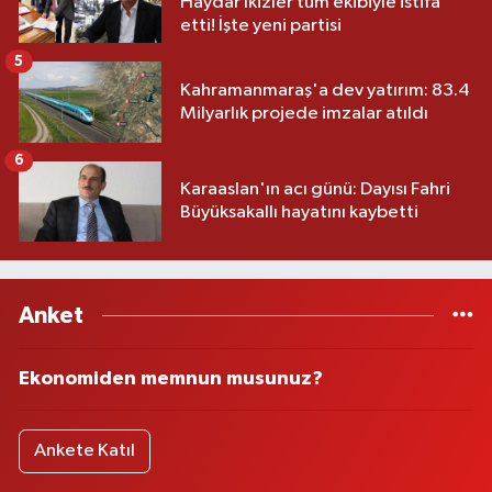
Haydar İkizler tüm ekibiyle istifa
etti! İşte yeni partisi
5
Kahramanmaraş'a dev yatırım: 83.4
Milyarlık projede imzalar atıldı
6
Karaaslan'ın acı günü: Dayısı Fahri
Büyüksakallı hayatını kaybetti
Anket
Ekonomiden memnun musunuz?
Ankete Katıl