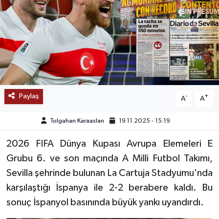
SAĞLIK
EĞİTİM
BÖLGE
KEŞFET
Paylaş
-
+
A
A
POPÜLER
Tolgahan Karaaslan
19.11.2025 - 15:19
DÜNYA
2026 FIFA Dünya Kupası Avrupa Elemeleri E
Grubu 6. ve son maçında A Milli Futbol Takımı,
TREND
Sevilla şehrinde bulunan La Cartuja Stadyumu'nda
karşılaştığı İspanya ile 2-2 berabere kaldı. Bu
MEDYA
sonuç İspanyol basınında büyük yankı uyandırdı.
OTOMOTİV