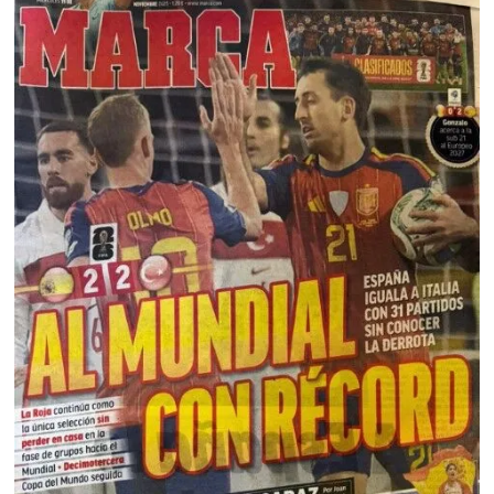
TEKNOLOJİ
YAŞAM
KÜLTÜR SANAT