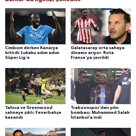
Cimbom derken Kanarya
Galatasaray orta sahaya
bitirdi: Lukaku adım adım
dinamo arıyor: Rota
Süper Lig'e
Fransa'ya çevrildi
Talisca ve Greenwood
Trabzonspor’dan yılın
sahneye çıktı: Fenerbahçe
bombası: Muhammed Salah
kazandı
İstanbul’a indi