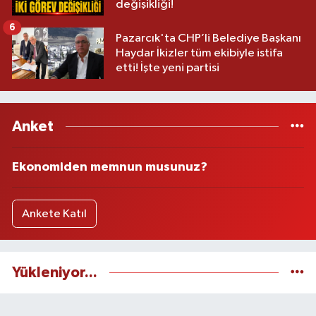
değişikliği!
6
Pazarcık'ta CHP’li Belediye Başkanı
Haydar İkizler tüm ekibiyle istifa
etti! İşte yeni partisi
Anket
Ekonomiden memnun musunuz?
Ankete Katıl
Yükleniyor...