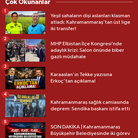
Çok Okunanlar
1
Yeşil sahaların dişi aslanları klasman
atladı: Kahramanmaraş’tan üst lige
iki transfer!
2
MHP Elbistan İlçe Kongresi’nde
adaylık krizi: Salon önünde biber
gazlı müdahale
3
Karaaslan'ın Tekke yazısına
Erkoç'tan açıklama!
4
Kahramanmaraş sağlık camiasında
deprem: Sendika başkanı istifa etti
5
SON DAKİKA | Kahramanmaraş
Büyükşehir Belediyesinde iki görev