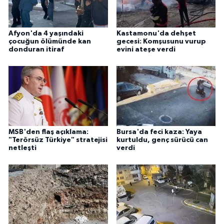
Afyon'da 4 yaşındaki
Kastamonu'da dehşet
çocuğun ölümünde kan
gecesi: Komşusunu vurup
donduran itiraf
evini ateşe verdi
MSB'den flaş açıklama:
Bursa'da feci kaza: Yaya
"Terörsüz Türkiye" stratejisi
kurtuldu, genç sürücü can
netleşti
verdi