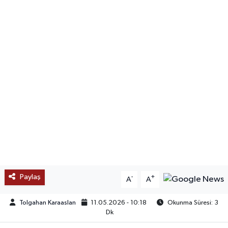
SAĞLIK
EĞİTİM
BÖLGE
KEŞFET
POPÜLER
DÜNYA
TREND
Paylaş
-
+
A
A
MEDYA
Tolgahan Karaaslan
11.05.2026 - 10:18
Okunma Süresi: 3
Dk
OTOMOTİV