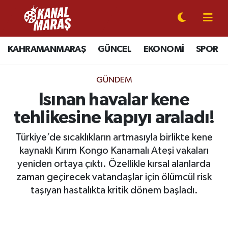
CANLI YAYIN
Kahramanmaraş Nöbetçi Eczaneler
KAHRAMANMARAŞ
GÜNCEL
EKONOMİ
SPOR
KAHRAMANMARAŞ
Kahramanmaraş Hava Durumu
GÜNDEM
GÜNCEL
Kahramanmaraş Namaz Vakitleri
Isınan havalar kene
tehlikesine kapıyı araladı!
SPOR
Kahramanmaraş Trafik Yoğunluk Haritası
Türkiye’de sıcaklıkların artmasıyla birlikte kene
SİYASET
Süper Lig Puan Durumu ve Fikstür
kaynaklı Kırım Kongo Kanamalı Ateşi vakaları
yeniden ortaya çıktı. Özellikle kırsal alanlarda
EKONOMİ
Tüm Manşetler
zaman geçirecek vatandaşlar için ölümcül risk
taşıyan hastalıkta kritik dönem başladı.
GÜNDEM
Son Dakika Haberleri
MAGAZİN
Haber Arşivi