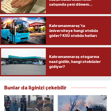
satışında yeni dönem...
Kahramanmaraş'ta
üniversiteye hangi otobüs
gider? KSÜ otobüs hatları
Kahramanmaraş otogarına
nasıl gidilir, hangi otobüsler
gidiyor?
Bunlar da ilginizi çekebilir