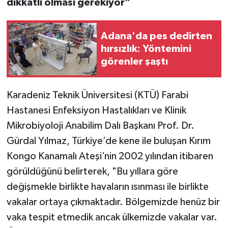
dikkatli olması gerekiyor"
Adana'da pes dedirten
hırsızlık: Yöntemini
görenler şaştı
Karadeniz Teknik Üniversitesi (KTÜ) Farabi
Hastanesi Enfeksiyon Hastalıkları ve Klinik
Mikrobiyoloji Anabilim Dalı Başkanı Prof. Dr.
Gürdal Yılmaz, Türkiye’de kene ile buluşan Kırım
Kongo Kanamalı Ateşi’nin 2002 yılından itibaren
görüldüğünü belirterek, "Bu yıllara göre
değişmekle birlikte havaların ısınması ile birlikte
vakalar ortaya çıkmaktadır. Bölgemizde henüz bir
vaka tespit etmedik ancak ülkemizde vakalar var.