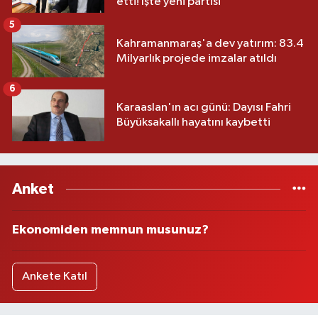
etti! İşte yeni partisi
5
Kahramanmaraş'a dev yatırım: 83.4
Milyarlık projede imzalar atıldı
6
Karaaslan'ın acı günü: Dayısı Fahri
Büyüksakallı hayatını kaybetti
Anket
Ekonomiden memnun musunuz?
Ankete Katıl