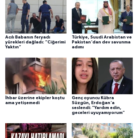
Acılı Babanın feryadı
Türkiye, Suudi Arabistan ve
yürekleri dağladı: “Ciğerimi
Pakistan'dan dev savunma
Yaktın”
adımı
İhbar üzerine ekipler koştu
Genç oyuncu Kübra
ama yetişemedi
Süzgün, Erdoğan'a
seslendi: "Yardım edin,
geceleri uyuyamıyorum"