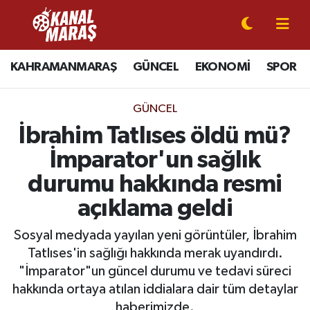
CANLI YAYIN
Kahramanmaraş Nöbetçi Eczaneler
KAHRAMANMARAŞ
GÜNCEL
EKONOMİ
SPOR
KAHRAMANMARAŞ
Kahramanmaraş Hava Durumu
GÜNCEL
GÜNCEL
Kahramanmaraş Namaz Vakitleri
İbrahim Tatlıses öldü mü?
İmparator'un sağlık
SPOR
Kahramanmaraş Trafik Yoğunluk Haritası
durumu hakkında resmi
SİYASET
Süper Lig Puan Durumu ve Fikstür
açıklama geldi
EKONOMİ
Tüm Manşetler
Sosyal medyada yayılan yeni görüntüler, İbrahim
Tatlıses'in sağlığı hakkında merak uyandırdı.
GÜNDEM
Son Dakika Haberleri
"İmparator"un güncel durumu ve tedavi süreci
hakkında ortaya atılan iddialara dair tüm detaylar
MAGAZİN
Haber Arşivi
haberimizde.