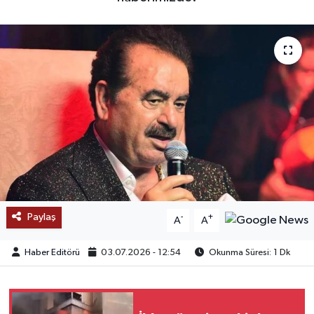
SAĞLIK
EĞİTİM
BÖLGE
KEŞFET
POPÜLER
DÜNYA
Paylaş
-
+
A
A
TREND
Haber Editörü
03.07.2026 - 12:54
Okunma Süresi: 1 Dk
MEDYA
OTOMOTİV