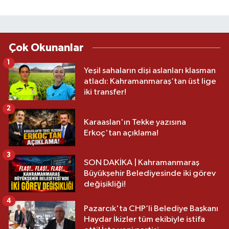
Çok Okunanlar
1
Yeşil sahaların dişi aslanları klasman
atladı: Kahramanmaraş’tan üst lige
iki transfer!
2
Karaaslan'ın Tekke yazısına
Erkoç'tan açıklama!
3
SON DAKİKA | Kahramanmaraş
Büyükşehir Belediyesinde iki görev
değişikliği!
4
Pazarcık'ta CHP’li Belediye Başkanı
Haydar İkizler tüm ekibiyle istifa