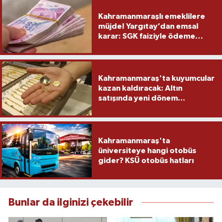
Kahramanmaraşlı emeklilere
müjde! Yargıtay’dan emsal
karar: SGK faiziyle ödeme
yapacak
Kahramanmaraş'ta kuyumcular
kazan kaldıracak: Altın
satışında yeni dönem...
Kahramanmaraş'ta
üniversiteye hangi otobüs
gider? KSÜ otobüs hatları
Bunlar da ilginizi çekebilir