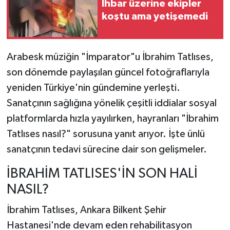
İhbar üzerine ekipler
koştu ama yetişemedi
TEKNOLOJİ
YAŞAM
Arabesk müziğin "İmparator"u İbrahim Tatlıses,
son dönemde paylaşılan güncel fotoğraflarıyla
KÜLTÜR SANAT
yeniden Türkiye'nin gündemine yerleşti.
Sanatçının sağlığına yönelik çeşitli iddialar sosyal
platformlarda hızla yayılırken, hayranları "İbrahim
Tatlıses nasıl?" sorusuna yanıt arıyor. İşte ünlü
sanatçının tedavi sürecine dair son gelişmeler.
İBRAHİM TATLISES'İN SON HALİ
NASIL?
İbrahim Tatlıses, Ankara Bilkent Şehir
Hastanesi'nde devam eden rehabilitasyon