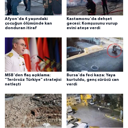
Afyon'da 4 yaşındaki
Kastamonu'da dehşet
çocuğun ölümünde kan
gecesi: Komşusunu vurup
donduran itiraf
evini ateşe verdi
MSB'den flaş açıklama:
Bursa'da feci kaza: Yaya
"Terörsüz Türkiye" stratejisi
kurtuldu, genç sürücü can
netleşti
verdi