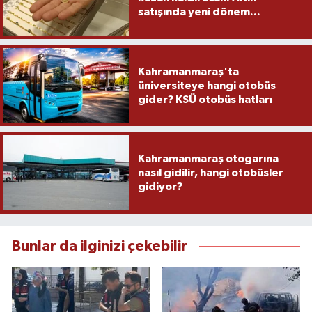
satışında yeni dönem...
Kahramanmaraş'ta
üniversiteye hangi otobüs
gider? KSÜ otobüs hatları
Kahramanmaraş otogarına
nasıl gidilir, hangi otobüsler
gidiyor?
Bunlar da ilginizi çekebilir