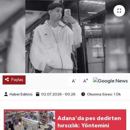
SAĞLIK
EĞİTİM
BÖLGE
KEŞFET
POPÜLER
Paylaş
-
+
A
A
DÜNYA
Haber Editörü
02.07.2026 - 00:26
Okunma Süresi: 1 Dk
TREND
MEDYA
Adana'da pes dedirten
hırsızlık: Yöntemini
OTOMOTİV