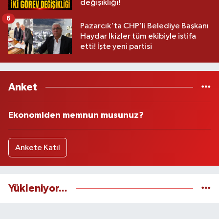
değişikliği!
6
Pazarcık'ta CHP’li Belediye Başkanı
Haydar İkizler tüm ekibiyle istifa
etti! İşte yeni partisi
Anket
Ekonomiden memnun musunuz?
Ankete Katıl
Yükleniyor...