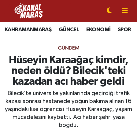
CANLI YAYIN
Kahramanmaraş Nöbetçi Eczaneler
KAHRAMANMARAŞ
GÜNCEL
EKONOMİ
SPOR
KAHRAMANMARAŞ
Kahramanmaraş Hava Durumu
GÜNDEM
GÜNCEL
Kahramanmaraş Namaz Vakitleri
Hüseyin Karaağaç kimdir,
neden öldü? Bilecik'teki
SPOR
Kahramanmaraş Trafik Yoğunluk Haritası
kazadan acı haber geldi
SİYASET
Süper Lig Puan Durumu ve Fikstür
Bilecik'te üniversite yakınlarında geçirdiği trafik
kazası sonrası hastanede yoğun bakıma alınan 16
EKONOMİ
Tüm Manşetler
yaşındaki lise öğrencisi Hüseyin Karaağaç, yaşam
mücadelesini kaybetti. Acı haber şehri yasa
GÜNDEM
Son Dakika Haberleri
boğdu.
MAGAZİN
Haber Arşivi