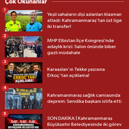
Çok Okunanlar
1
Yeşil sahaların dişi aslanları klasman
atladı: Kahramanmaraş’tan üst lige
iki transfer!
2
MHP Elbistan İlçe Kongresi’nde
adaylık krizi: Salon önünde biber
gazlı müdahale
3
Karaaslan'ın Tekke yazısına
Erkoç'tan açıklama!
4
Kahramanmaraş sağlık camiasında
deprem: Sendika başkanı istifa etti
5
SON DAKİKA | Kahramanmaraş
Büyükşehir Belediyesinde iki görev