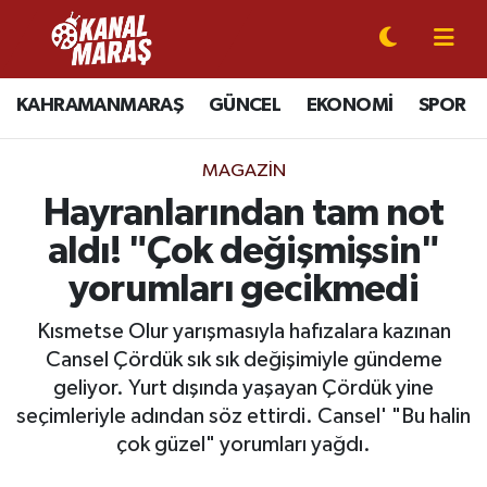
CANLI YAYIN
Kahramanmaraş Nöbetçi Eczaneler
KAHRAMANMARAŞ
GÜNCEL
EKONOMİ
SPOR
KAHRAMANMARAŞ
Kahramanmaraş Hava Durumu
MAGAZİN
GÜNCEL
Kahramanmaraş Namaz Vakitleri
Hayranlarından tam not
aldı! "Çok değişmişsin"
SPOR
Kahramanmaraş Trafik Yoğunluk Haritası
yorumları gecikmedi
SİYASET
Süper Lig Puan Durumu ve Fikstür
Kısmetse Olur yarışmasıyla hafızalara kazınan
Cansel Çördük sık sık değişimiyle gündeme
EKONOMİ
Tüm Manşetler
geliyor. Yurt dışında yaşayan Çördük yine
seçimleriyle adından söz ettirdi. Cansel' "Bu halin
GÜNDEM
Son Dakika Haberleri
çok güzel" yorumları yağdı.
MAGAZİN
Haber Arşivi