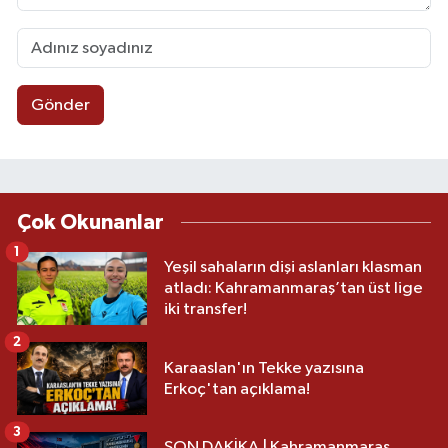
Gönder
Çok Okunanlar
1
Yeşil sahaların dişi aslanları klasman
atladı: Kahramanmaraş’tan üst lige
iki transfer!
2
Karaaslan'ın Tekke yazısına
Erkoç'tan açıklama!
3
SON DAKİKA | Kahramanmaraş