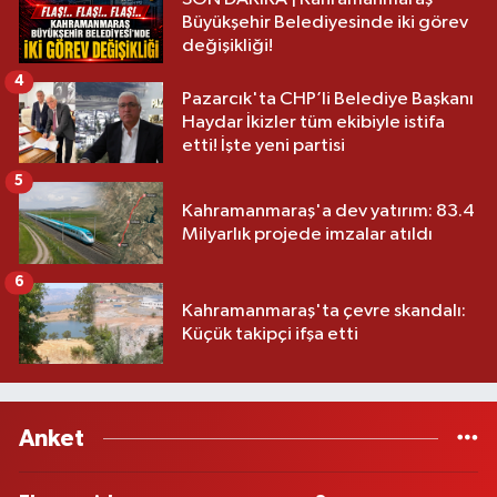
Büyükşehir Belediyesinde iki görev
değişikliği!
4
Pazarcık'ta CHP’li Belediye Başkanı
Haydar İkizler tüm ekibiyle istifa
etti! İşte yeni partisi
5
Kahramanmaraş'a dev yatırım: 83.4
Milyarlık projede imzalar atıldı
6
Kahramanmaraş'ta çevre skandalı:
Küçük takipçi ifşa etti
Anket