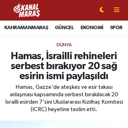
CANLI YAYIN
Kahramanmaraş Nöbetçi Eczaneler
KAHRAMANMARAŞ
GÜNCEL
EKONOMİ
SPOR
KAHRAMANMARAŞ
Kahramanmaraş Hava Durumu
DÜNYA
GÜNCEL
Kahramanmaraş Namaz Vakitleri
Hamas, İsrailli rehineleri
serbest bırakıyor 20 sağ
SPOR
Kahramanmaraş Trafik Yoğunluk Haritası
esirin ismi paylaşıldı
SİYASET
Süper Lig Puan Durumu ve Fikstür
Hamas, Gazze'de ateşkes ve esir takası
anlaşması kapsamında serbest bırakılacak 20
EKONOMİ
Tüm Manşetler
İsrailli esirden 7'sini Uluslararası Kızılhaç Komitesi
GÜNDEM
Son Dakika Haberleri
(ICRC) heyetine teslim etti.
MAGAZİN
Haber Arşivi