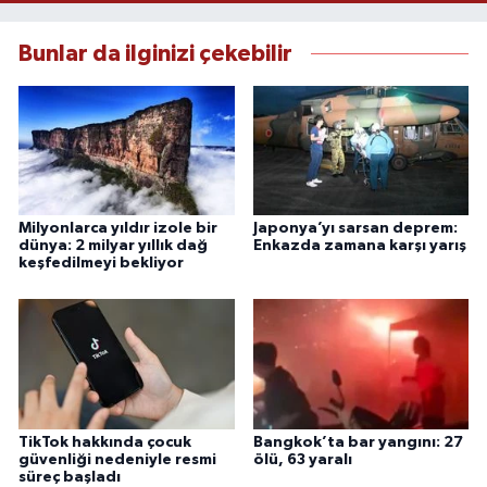
Bunlar da ilginizi çekebilir
Milyonlarca yıldır izole bir
Japonya’yı sarsan deprem:
dünya: 2 milyar yıllık dağ
Enkazda zamana karşı yarış
keşfedilmeyi bekliyor
TikTok hakkında çocuk
Bangkok’ta bar yangını: 27
güvenliği nedeniyle resmi
ölü, 63 yaralı
süreç başladı