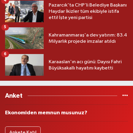
4
Pazarcık'ta CHP’li Belediye Başkanı
Haydar İkizler tüm ekibiyle istifa
etti! İşte yeni partisi
5
Kahramanmaraş'a dev yatırım: 83.4
Milyarlık projede imzalar atıldı
6
Karaaslan'ın acı günü: Dayısı Fahri
Büyüksakallı hayatını kaybetti
Anket
Ekonomiden memnun musunuz?
Ankete Katıl