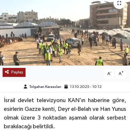
SAĞLIK
EĞİTİM
BÖLGE
KEŞFET
POPÜLER
Paylaş
-
+
A
A
DÜNYA
Tolgahan Karaaslan
13.10.2025 - 10:12
TREND
İsrail devlet televizyonu KAN'ın haberine göre,
esirlerin Gazze kenti, Deyr el-Belah ve Han Yunus
MEDYA
olmak üzere 3 noktadan aşamalı olarak serbest
bırakılacağı belirtildi.
OTOMOTİV