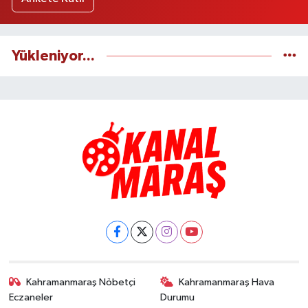
Yükleniyor...
Kahramanmaraş Nöbetçi
Kahramanmaraş Hava
Eczaneler
Durumu