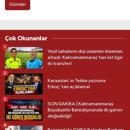
Gönder
Çok Okunanlar
1
Yeşil sahaların dişi aslanları klasman
atladı: Kahramanmaraş’tan üst lige
iki transfer!
2
Karaaslan'ın Tekke yazısına
Erkoç'tan açıklama!
3
SON DAKİKA | Kahramanmaraş
Büyükşehir Belediyesinde iki görev
değişikliği!
4