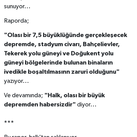
sunuyor...
TEKNOLOJİ
Raporda;
YAŞAM
"Olası bir 7,5 büyüklüğünde gerçekleşecek
depremde, stadyum civarı, Bahçelievler,
KÜLTÜR SANAT
Tekerek yolu güneyi ve Doğukent yolu
güneyi bölgelerinde bulunan binaların
ivedikle boşaltılmasınn zaruri olduğunu"
yazıyor...
Ve devamında;
"Halk, olası bir büyük
depremden habersizdir"
diyor...
***