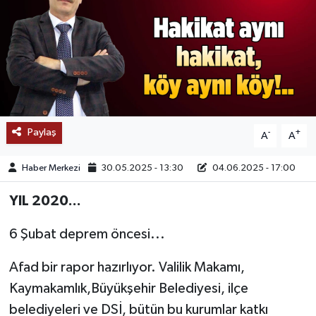
SAĞLIK
EĞİTİM
BÖLGE
KEŞFET
Paylaş
-
+
A
A
POPÜLER
Haber Merkezi
30.05.2025 - 13:30
04.06.2025 - 17:00
YIL 2020...
DÜNYA
6 Şubat deprem öncesi...
TREND
Afad bir rapor hazırlıyor. Valilik Makamı,
MEDYA
Kaymakamlık,Büyükşehir Belediyesi, ilçe
belediyeleri ve DSİ, bütün bu kurumlar katkı
OTOMOTİV