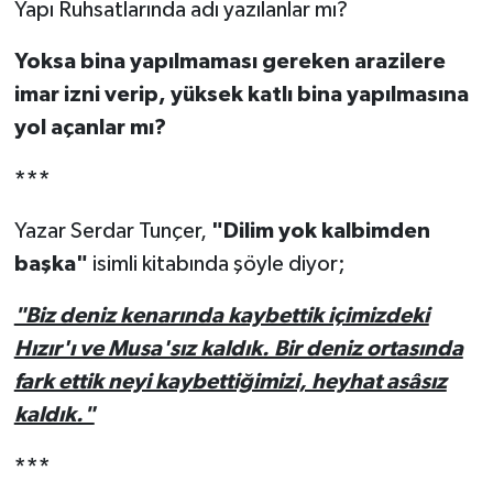
Yapı Ruhsatlarında adı yazılanlar mı?
Yoksa bina yapılmaması gereken arazilere
imar izni verip, yüksek katlı bina yapılmasına
yol açanlar mı?
***
Yazar Serdar Tunçer,
"Dilim yok kalbimden
başka"
isimli kitabında şöyle diyor;
"Biz deniz kenarında kaybettik içimizdeki
Hızır'ı ve Musa'sız kaldık. Bir deniz ortasında
fark ettik neyi kaybettiğimizi, heyhat asâsız
kaldık."
***