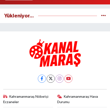
Yükleniyor...
Kahramanmaraş Nöbetçi
Kahramanmaraş Hava
Eczaneler
Durumu