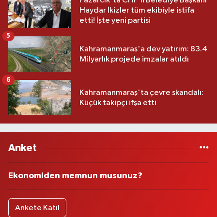
Pazarcık'ta CHP’li Belediye Başkanı
Haydar İkizler tüm ekibiyle istifa
etti! İşte yeni partisi
5
Kahramanmaraş'a dev yatırım: 83.4
Milyarlık projede imzalar atıldı
6
Kahramanmaraş'ta çevre skandalı:
Küçük takipçi ifşa etti
Anket
Ekonomiden memnun musunuz?
Ankete Katıl