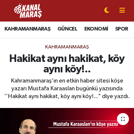
CANLI YAYIN
Kahramanmaraş Nöbetçi Eczaneler
KAHRAMANMARAŞ
GÜNCEL
EKONOMİ
SPOR
KAHRAMANMARAŞ
Kahramanmaraş Hava Durumu
KAHRAMANMARAŞ
GÜNCEL
Kahramanmaraş Namaz Vakitleri
Hakikat aynı hakikat, köy
aynı köy!..
SPOR
Kahramanmaraş Trafik Yoğunluk Haritası
Kahramanmaraş'ın en etkin haber sitesi köşe
SİYASET
Süper Lig Puan Durumu ve Fikstür
yazarı Mustafa Karaaslan bugünkü yazısında
''Hakikat aynı hakikat, köy aynı köy!.." diye yazdı.
EKONOMİ
Tüm Manşetler
GÜNDEM
Son Dakika Haberleri
MAGAZİN
Haber Arşivi