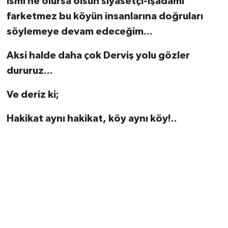
ismi ne olursa olsun siyasetçi-işadamı
farketmez bu köyün insanlarına doğruları
söylemeye devam edeceğim...
Aksi halde daha çok Derviş yolu gözler
dururuz...
Ve deriz ki;
Hakikat aynı hakikat, köy aynı köy!..