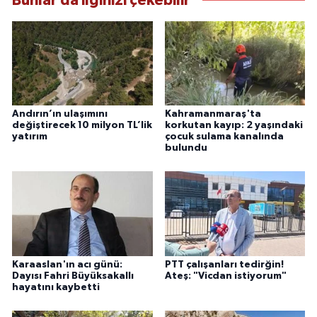
Bunlar da ilginizi çekebilir
Andırın’ın ulaşımını
Kahramanmaraş'ta
değiştirecek 10 milyon TL’lik
korkutan kayıp: 2 yaşındaki
yatırım
çocuk sulama kanalında
bulundu
Karaaslan'ın acı günü:
PTT çalışanları tedirğin!
Dayısı Fahri Büyüksakallı
Ateş: "Vicdan istiyorum"
hayatını kaybetti