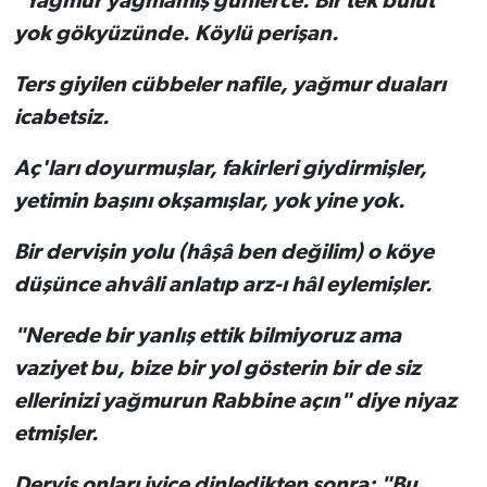
"Yağmur yağmamış günlerce. Bir tek bulut
yok gökyüzünde. Köylü perişan.
Ters giyilen cübbeler nafile, yağmur duaları
icabetsiz.
Aç'ları doyurmuşlar, fakirleri giydirmişler,
yetimin başını okşamışlar, yok yine yok.
Bir dervişin yolu (hâşâ ben değilim) o köye
düşünce ahvâli anlatıp arz-ı hâl eylemişler.
"Nerede bir yanlış ettik bilmiyoruz ama
vaziyet bu, bize bir yol gösterin bir de siz
ellerinizi yağmurun Rabbine açın" diye niyaz
etmişler.
Derviş onları iyice dinledikten sonra; "Bu