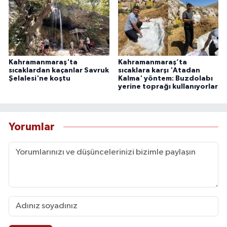
Kahramanmaraş'ta
Kahramanmaraş’ta
sıcaklardan kaçanlar Savruk
sıcaklara karşı 'Atadan
Şelalesi'ne koştu
Kalma' yöntem: Buzdolabı
yerine toprağı kullanıyorlar
Yorumlar