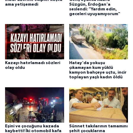
ama yetişemedi
Süzgün, Erdoğan'a
seslendi: "Yardım edin,
geceleri uyuyamıyorum"
Kazayı hatırlamadı sözleri
Hatay'da yokuşu
olay oldu
çıkamayan kum yüklü
kamyon bahçeye uçtu, incir
toplayan yaşlı kadın öldü
Eşini ve çocuğunu kazada
Sünnet takılarının tamamını
kaybetti! İki otomobil kafa
şehit çocuklarına