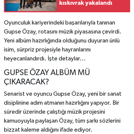
kıskıvrak yakalandı
TEKNOLOJİ
Oyunculuk kariyerindeki başarılarıyla tanınan
YAŞAM
Gupse Özay,
rotasını müzik piyasasına çevirdi.
Yeni albüm hazırlığında olduğunu duyuran ünlü
KÜLTÜR SANAT
isim,
sürpriz projesiyle hayranlarını
heyecanlandırdı.
İşte detaylar...
GUPSE ÖZAY ALBÜM MÜ
ÇIKARACAK?
Senarist ve oyuncu Gupse Özay,
yeni bir sanat
disiplinine adım atmanın hazırlığını yapıyor.
Bir
süredir üzerinde çalıştığı müzik projesini
kamuoyuyla paylaşan Özay,
tüm şarkı sözlerini
bizzat kaleme aldığını ifade ediyor.