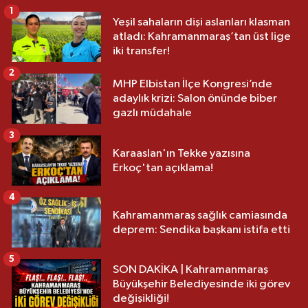
1
Yeşil sahaların dişi aslanları klasman
atladı: Kahramanmaraş’tan üst lige
iki transfer!
2
MHP Elbistan İlçe Kongresi’nde
adaylık krizi: Salon önünde biber
gazlı müdahale
3
Karaaslan'ın Tekke yazısına
Erkoç'tan açıklama!
4
Kahramanmaraş sağlık camiasında
deprem: Sendika başkanı istifa etti
5
SON DAKİKA | Kahramanmaraş
Büyükşehir Belediyesinde iki görev
değişikliği!