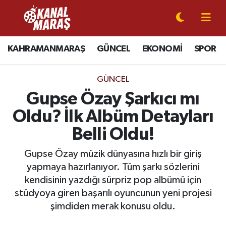
CANLI YAYIN
Kahramanmaraş Nöbetçi Eczaneler
KAHRAMANMARAŞ
GÜNCEL
EKONOMİ
SPOR
KAHRAMANMARAŞ
Kahramanmaraş Hava Durumu
GÜNCEL
GÜNCEL
Kahramanmaraş Namaz Vakitleri
Gupse Özay Şarkıcı mı
Oldu? İlk Albüm Detayları
SPOR
Kahramanmaraş Trafik Yoğunluk Haritası
Belli Oldu!
SİYASET
Süper Lig Puan Durumu ve Fikstür
Gupse Özay müzik dünyasına hızlı bir giriş
yapmaya hazırlanıyor. Tüm şarkı sözlerini
EKONOMİ
Tüm Manşetler
kendisinin yazdığı sürpriz pop albümü için
stüdyoya giren başarılı oyuncunun yeni projesi
GÜNDEM
Son Dakika Haberleri
şimdiden merak konusu oldu.
MAGAZİN
Haber Arşivi