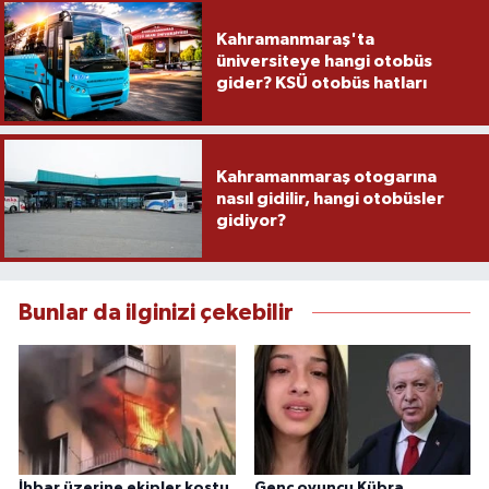
Kahramanmaraş'ta
üniversiteye hangi otobüs
gider? KSÜ otobüs hatları
Kahramanmaraş otogarına
nasıl gidilir, hangi otobüsler
gidiyor?
Bunlar da ilginizi çekebilir
İhbar üzerine ekipler koştu
Genç oyuncu Kübra