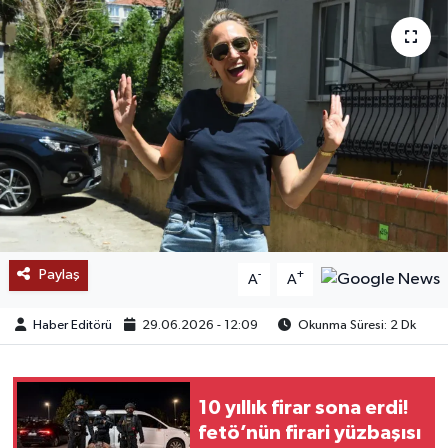
SAĞLIK
EĞİTİM
BÖLGE
KEŞFET
POPÜLER
Paylaş
-
+
A
A
DÜNYA
Haber Editörü
29.06.2026 - 12:09
Okunma Süresi: 2 Dk
TREND
MEDYA
10 yıllık firar sona erdi!
fetö’nün firari yüzbaşısı
OTOMOTİV