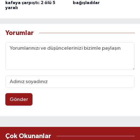
kafaya çarpıştı: 2 ölü 5
bağışladılar
yaralı
Yorumlar
Gönder
Çok Okunanlar