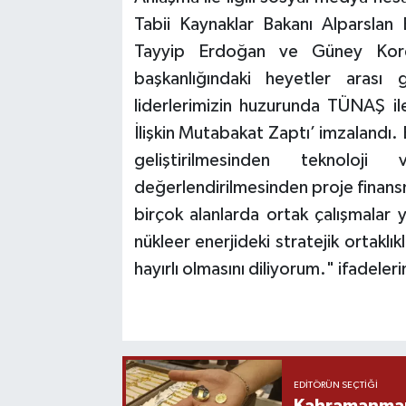
Tabii Kaynaklar Bakanı Alparslan
Tayyip Erdoğan ve Güney Kor
başkanlığındaki heyetler arası
liderlerimizin huzurunda TÜNAŞ il
İlişkin Mutabakat Zaptı’ imzalandı. 
geliştirilmesinden teknoloj
değerlendirilmesinden proje finansm
birçok alanlarda ortak çalışmalar
nükleer enerjideki stratejik ortaklı
hayırlı olmasını diliyorum." ifadelerin
EDITÖRÜN SEÇTIĞI