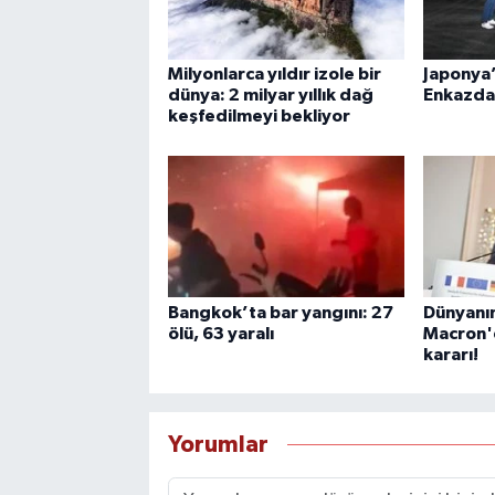
Milyonlarca yıldır izole bir
Japonya’
dünya: 2 milyar yıllık dağ
Enkazda 
keşfedilmeyi bekliyor
Bangkok’ta bar yangını: 27
Dünyanın
ölü, 63 yaralı
Macron'd
kararı!
Yorumlar