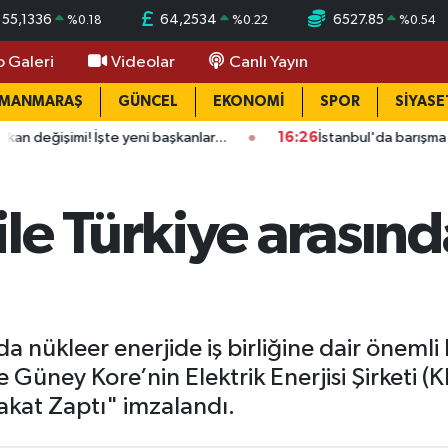
55,1336
64,2534
6527.85
%
0.18
%
0.22
%
0.54
o Galeri
Videolar
Canlı Yayın
AMANMARAŞ
GÜNCEL
EKONOMİ
SPOR
SİYASE
! İşte yeni başkanlar...
16:26
İstanbul'da barışma buluşması k
le Türkiye arasın
a nükleer enerjide iş birliğine dair önemli 
 Güney Kore’nin Elektrik Enerjisi Şirketi 
abakat Zaptı" imzalandı.