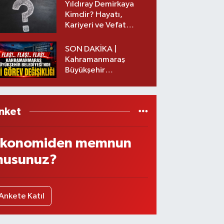
Yıldıray Demirkaya
Kimdir? Hayatı,
Kariyeri ve Vefat
Nedeni Nedir?
SON DAKİKA |
Kahramanmaraş
Büyükşehir
Belediyesinde iki
görev değişikliği!
nket
konomiden memnun
usunuz?
Ankete Katıl