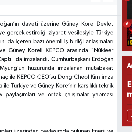
oğan’ın daveti üzerine Güney Kore Devlet
6
 gerçekleştirdiği ziyaret vesilesiyle Türkiye
nı da içeren bazı önemli iş birliği anlaşmaları
ve Güney Koreli KEPCO arasında "Nükleer
at Zaptı" da imzalandı. Cumhurbaşkanı Erdoğan
A
Myung’un huzurunda imzalanan mutabakat
maç ile KEPCO CEO’su Dong-Cheol Kim imza
E
le Türkiye ve Güney Kore’nin karşılıklı teknik
m
 paylaşımları ve ortak çalışmalar yapması
apları üzerinden paylaşımda bulunan Enerji ve