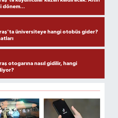
ş'ta kuyumcular kazan kaldıracak: Altın
i dönem...
ş'ta üniversiteye hangi otobüs gider?
atları
 otogarına nasıl gidilir, hangi
diyor?