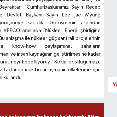
 Bayraktar, "Cumhurbaşkanımız Sayın Recep
e Devlet Başkanı Sayın Lee Jae Myung
 görüşmeye katıldık. Görüşmenin ardından
e KEPCO arasında ‘Nükleer Enerji İşbirliğine
Bu anlaşma ile nükleer güç santrali projelerinin
i ve know-how paylaşımına, sahaların
anı ve insan kaynağının geliştirilmesine kadar
 yürütmeyi hedefliyoruz. Köklü dostluğumuzu
kla taçlandıracak bu anlaşmanın ülkelerimiz için
i kullandı.
Y