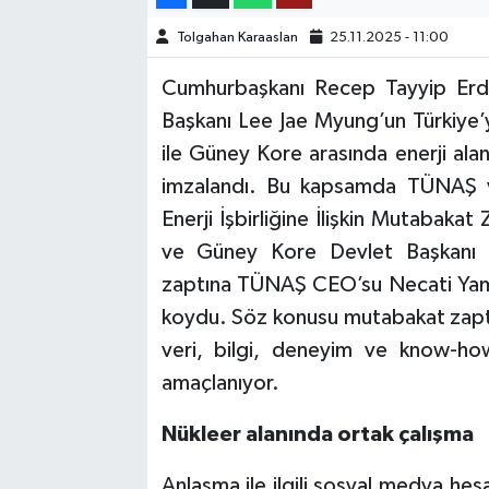
Tolgahan Karaaslan
25.11.2025 - 11:00
TEKNOLOJİ
Cumhurbaşkanı Recep Tayyip Erd
YAŞAM
Başkanı Lee Jae Myung’un Türkiye’ye
ile Güney Kore arasında enerji alanı
KÜLTÜR SANAT
imzalandı. Bu kapsamda TÜNAŞ 
Enerji İşbirliğine İlişkin Mutabak
ve Güney Kore Devlet Başkanı 
zaptına TÜNAŞ CEO’su Necati Ya
koydu. Söz konusu mutabakat zaptı i
veri, bilgi, deneyim ve know-how
amaçlanıyor.
Nükleer alanında ortak çalışma
Anlaşma ile ilgili sosyal medya hes