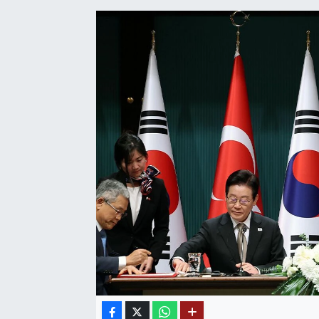
SAĞLIK
EĞİTİM
BÖLGE
KEŞFET
POPÜLER
DÜNYA
TREND
MEDYA
OTOMOTİV