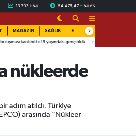
13.703
64.475,47
%
0
%
0.66
T
MAGAZİN
SAĞLIK
EĞİTİM
YAŞAM
DÜN
anlı bitti: 19 yaşındaki genç öldü
16:02
Dulkadiroğlu’nda ilçeni
da nükleerde
bir adım atıldı. Türkiye
(KEPCO) arasında "Nükleer