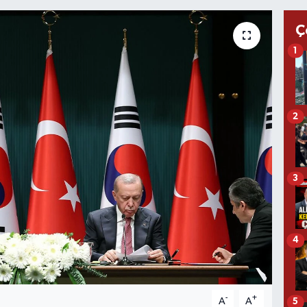
Ç
1
2
3
4
-
+
A
A
5