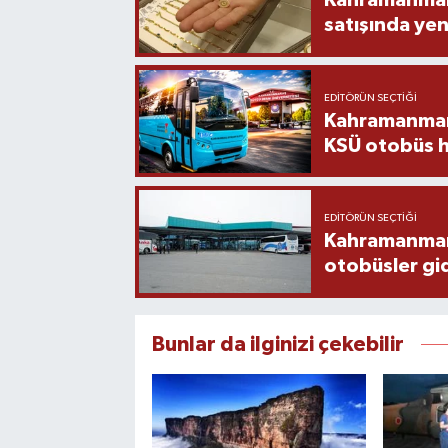
Kahramanmara
satışında yen
EDITÖRÜN SEÇTIĞI
Kahramanmara
KSÜ otobüs h
EDITÖRÜN SEÇTIĞI
Kahramanmaraş
otobüsler gi
Bunlar da ilginizi çekebilir