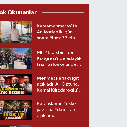
ok Okunanlar
Kahramanmaraş'ta
Anjiyodan iki gün
sonra ölüm: 33 bin
liralık stent iddiası
savcılıkta
MHP Elbistan İlçe
Kongresi’nde adaylık
krizi: Salon önünde
biber gazlı müdahale
Mehmet ParlakYiğit
açıkladı: Ali Öztunç,
Kemal Kılıçdaroğlu'na
çok kızgın!
Karaaslan'ın Tekke
yazısına Erkoç'tan
açıklama!