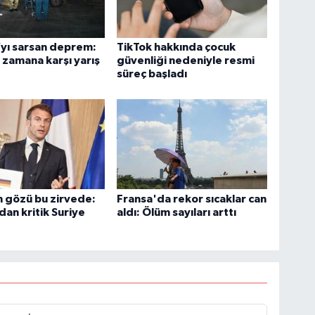
yı sarsan deprem:
TikTok hakkında çocuk
zamana karşı yarış
güvenliği nedeniyle resmi
süreç başladı
 gözü bu zirvede:
Fransa'da rekor sıcaklar can
an kritik Suriye
aldı: Ölüm sayıları arttı