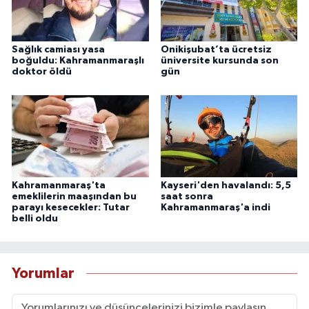
Sağlık camiası yasa
Onikişubat’ta ücretsiz
boğuldu: Kahramanmaraşlı
üniversite kursunda son
doktor öldü
gün
Kahramanmaraş'ta
Kayseri'den havalandı: 5,5
emeklilerin maaşından bu
saat sonra
parayı kesecekler: Tutar
Kahramanmaraş'a indi
belli oldu
Yorumlar