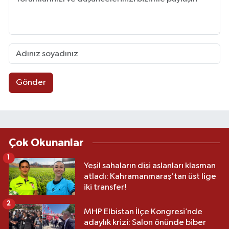
Gönder
Çok Okunanlar
1
Yeşil sahaların dişi aslanları klasman
atladı: Kahramanmaraş’tan üst lige
iki transfer!
2
MHP Elbistan İlçe Kongresi’nde
adaylık krizi: Salon önünde biber