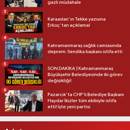
gazlı müdahale
3
Karaaslan'ın Tekke yazısına
Erkoç'tan açıklama!
4
Kahramanmaraş sağlık camiasında
deprem: Sendika başkanı istifa etti
5
SON DAKİKA | Kahramanmaraş
Büyükşehir Belediyesinde iki görev
değişikliği!
6
Pazarcık'ta CHP’li Belediye Başkanı
Haydar İkizler tüm ekibiyle istifa
etti! İşte yeni partisi