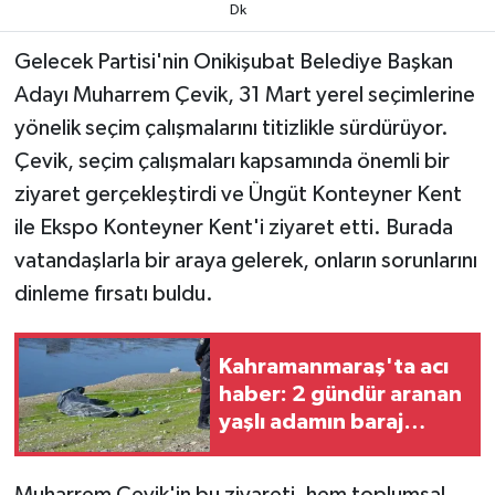
Dk
TEKNOLOJİ
Gelecek Partisi'nin Onikişubat Belediye Başkan
Adayı Muharrem Çevik, 31 Mart yerel seçimlerine
YAŞAM
yönelik seçim çalışmalarını titizlikle sürdürüyor.
Çevik, seçim çalışmaları kapsamında önemli bir
KÜLTÜR SANAT
ziyaret gerçekleştirdi ve Üngüt Konteyner Kent
ile Ekspo Konteyner Kent'i ziyaret etti. Burada
vatandaşlarla bir araya gelerek, onların sorunlarını
dinleme fırsatı buldu.
Kahramanmaraş'ta acı
haber: 2 gündür aranan
yaşlı adamın baraj
gölünde cansız bedeni
bulundu