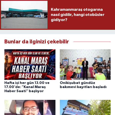
Kahramanmaraş otogarına
nasıl gidilir, hangi otobüsler
gidiyor?
Bunlar da ilginizi çekebilir
Hafta içi her gün 13.00 ve
Onikişubat gündüz
17.00’de: "Kanal Maraş
bakımevi kayıtları başladı
Haber Saati" başlıyor