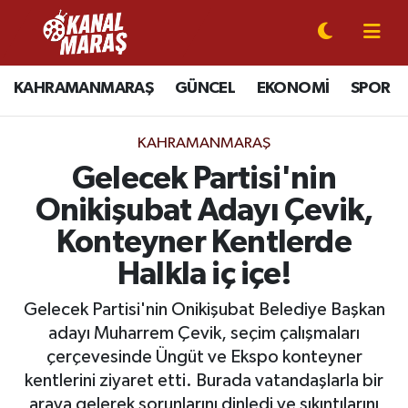
CANLI YAYIN
Kahramanmaraş Nöbetçi Eczaneler
KAHRAMANMARAŞ
GÜNCEL
EKONOMİ
SPOR
KAHRAMANMARAŞ
Kahramanmaraş Hava Durumu
KAHRAMANMARAŞ
GÜNCEL
Kahramanmaraş Namaz Vakitleri
Gelecek Partisi'nin
Onikişubat Adayı Çevik,
SPOR
Kahramanmaraş Trafik Yoğunluk Haritası
Konteyner Kentlerde
SİYASET
Süper Lig Puan Durumu ve Fikstür
Halkla iç içe!
EKONOMİ
Tüm Manşetler
Gelecek Partisi'nin Onikişubat Belediye Başkan
adayı Muharrem Çevik, seçim çalışmaları
GÜNDEM
Son Dakika Haberleri
çerçevesinde Üngüt ve Ekspo konteyner
kentlerini ziyaret etti. Burada vatandaşlarla bir
MAGAZİN
Haber Arşivi
araya gelerek sorunlarını dinledi ve sıkıntılarını