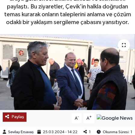
paylaştı. Bu ziyaretler, Çevik'in halkla doğrudan
SAĞLIK
temas kurarak onların taleplerini anlama ve çözüm
odaklı bir yaklaşım sergileme çabasını yansıtıyor.
EĞİTİM
BÖLGE
KEŞFET
POPÜLER
DÜNYA
TREND
Paylaş
-
+
MEDYA
A
A
Sevilay Ersavaş
25.03.2024 - 14:22
1
Okunma Süresi: 1
OTOMOTİV