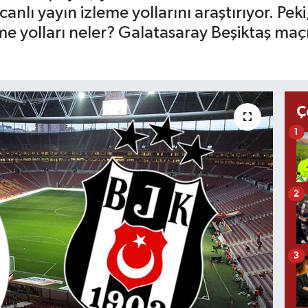
canlı yayın izleme yollarını araştırıyor. Pe
e yolları neler? Galatasaray Beşiktaş maçı şi
Ç
1
2
3