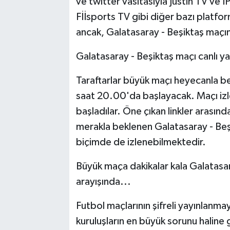
ve twitter vasıtasıyla Justin TV ve I
Fİİsports TV gibi diğer bazı platfor
ancak, Galatasaray - Beşiktaş maçın
Galatasaray - Beşiktaş maçı canlı yay
Taraftarlar büyük maçı heyecanla be
saat 20.00'da başlayacak. Maçı izle
başladılar. Öne çıkan linkler arasınd
merakla beklenen Galatasaray - Beşik
biçimde de izlenebilmektedir.
Büyük maça dakikalar kala Galatasara
arayışında...
Futbol maçlarının şifreli yayınlanmay
kuruluşların en büyük sorunu haline 