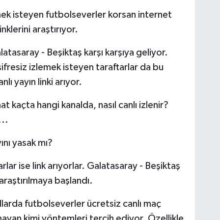
lemek isteyen futbolseverler korsan internet
nklerini araştırıyor.
asaray - Beşiktaş karşı karşıya geliyor.
ifresiz izlemek isteyen taraftarlar da bu
ı yayın linki arıyor.
t kaçta hangi kanalda, nasıl canlı izlenir?
..
yını yasak mı?
rlar ise link arıyorlar. Galatasaray - Beşiktaş
 araştırılmaya başlandı.
yıllarda futbolseverler ücretsiz canlı maç
mayan kimi yöntemleri tercih ediyor. Özellikle