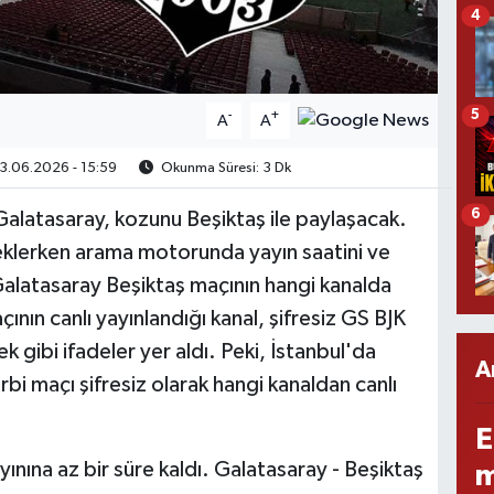
4
5
-
+
A
A
.06.2026 - 15:59
Okunma Süresi: 3 Dk
6
alatasaray, kozunu Beşiktaş ile paylaşacak.
klerken arama motorunda yayın saatini ve
 Galatasaray Beşiktaş maçının hangi kanalda
nın canlı yayınlandığı kanal, şifresiz GS BJK
 gibi ifadeler yer aldı. Peki, İstanbul'da
A
i maçı şifresiz olarak hangi kanaldan canlı
E
yınına az bir süre kaldı. Galatasaray - Beşiktaş
m