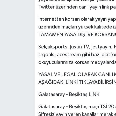
Twitter üzerinden canlı yayın link pa
İnternetten korsan olarak yayın yapan
üzerinden maçları yüksek kalited
TAMAMEN YASA DIŞI VE KORSAN
Selçuksports, Justin TV, Jestyayın, 
trgoals, acestream gibi bazı platfo
okuyucularımıza korsan medyalardan
YASAL VE LEGAL OLARAK CANLI M
AŞAĞIDAKİ LİNKİ TIKLAYABİLİRSİN
Galatasaray - Beşiktaş LİNK
Galatasaray - Beşiktaş maçı TSİ 20:
Şifresiz yayın veren kanallar merak ed