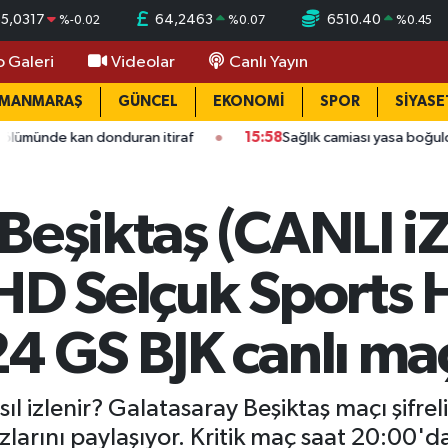
55,0317
64,2463
6510.40
%
-0.02
%
0.07
%
0.45
o Galeri
Videolar
Canlı Yayın
AMANMARAŞ
GÜNCEL
EKONOMİ
SPOR
SİYASE
kan donduran itiraf
15:58
Sağlık camiası yasa boğuldu: Kahra
Beşiktaş (CANLI iZ
 HD Selçuk Sports
4 GS BJK canlı maç
sıl izlenir? Galatasaray Beşiktaş maçı şifr
larını paylaşıyor. Kritik maç saat 20:00'da