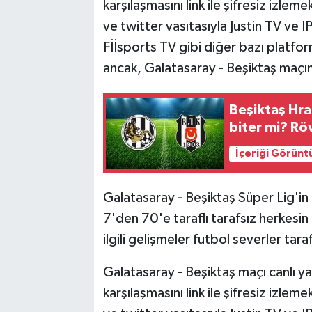
karşılaşmasını link ile şifresiz izle
ve twitter vasıtasıyla Justin TV ve I
Fİİsports TV gibi diğer bazı platfor
ancak, Galatasaray - Beşiktaş maçın
Beşiktaş Hra
biter mi? Rö
İçeriği Görünt
Galatasaray - Beşiktaş Süper Lig'in
7'den 70'e taraflı tarafsız herkesin 
ilgili gelişmeler futbol severler t
Galatasaray - Beşiktaş maçı canlı ya
karşılaşmasını link ile şifresiz izle