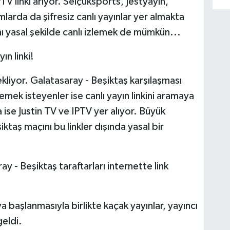
PTV linki arıyor. Selçuksports, Jestyayın,
mlarda da şifresiz canlı yayınlar yer almakta
ı yasal şekilde canlı izlemek de mümkün...
ın linki!
kliyor. Galatasaray - Beşiktaş karşılaşması
mek isteyenler ise canlı yayın linkini aramaya
a ise Justin TV ve IPTV yer alıyor. Büyük
taş maçını bu linkler dışında yasal bir
y - Beşiktaş taraftarları internette link
a başlanmasıyla birlikte kaçak yayınlar, yayıncı
geldi.