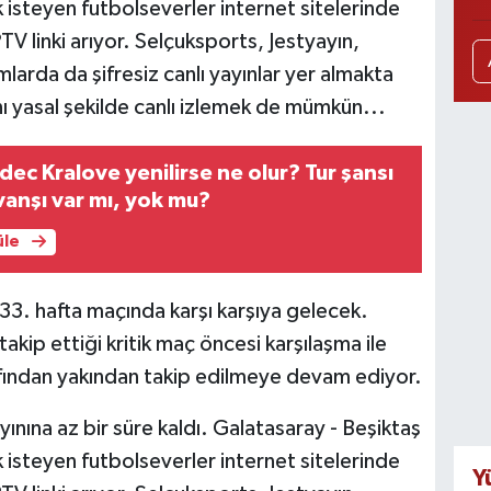
mek isteyen futbolseverler internet sitelerinde
PTV linki arıyor. Selçuksports, Jestyayın,
mlarda da şifresiz canlı yayınlar yer almakta
ı yasal şekilde canlı izlemek de mümkün...
dec Kralove yenilirse ne olur? Tur şansı
vanşı var mı, yok mu?
üle
 33. hafta maçında karşı karşıya gelecek.
takip ettiği kritik maç öncesi karşılaşma ile
arafından yakından takip edilmeye devam ediyor.
yınına az bir süre kaldı. Galatasaray - Beşiktaş
mek isteyen futbolseverler internet sitelerinde
Y