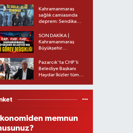
Kahramanmaraş
sağlık camiasında
deprem: Sendika
başkanı istifa etti
SON DAKİKA |
Kahramanmaraş
Büyükşehir
Belediyesinde iki
görev değişikliği!
Pazarcık'ta CHP’li
Belediye Başkanı
Haydar İkizler tüm
ekibiyle istifa etti! İşte
yeni partisi
nket
konomiden memnun
usunuz?