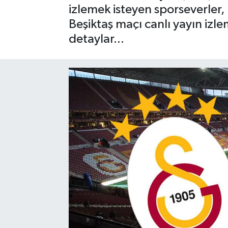
izlemek isteyen sporseverler, 
SAĞLIK
Beşiktaş maçı canlı yayın izlem
detaylar...
EĞİTİM
BÖLGE
KEŞFET
POPÜLER
DÜNYA
TREND
MEDYA
OTOMOTİV