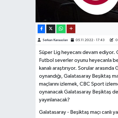
TEKNOLOJİ
YAŞAM
KÜLTÜR SANAT
Serkan Karaaslan
05.11.2022 - 17:43
03
Süper Lig heyecanı devam ediyor. G
Futbol severler oyunu heyecanla be
kanalı araştırıyor. Sorular arasında
oynandığı, Galatasaray Beşiktaş maçı
maçlarını izlemek, CBC Sport izlemek
oynanacak Galatasaray Beşiktaş derb
yayınlanacak?
Galatasaray - Beşiktaş maçı canlı ya