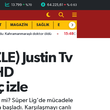
13.799
64.225,61
%
70
%
-0.63
T
MAGAZİN
SAĞLIK
EĞİTİM
YAŞAM
DÜN
manmaraşlı doktor öldü
15:48
Onikişubat’ta ücretsiz üniversit
LE) Justin Tv
 HD
 izle
eli mi? Süper Lig'de mücadele
 başladı. Karşılaşmayı canlı