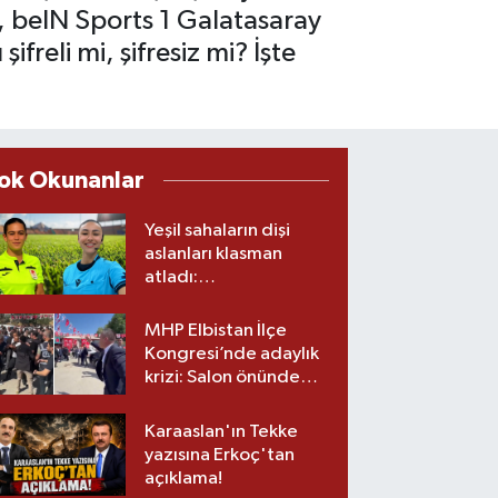
ki, beIN Sports 1 Galatasaray
freli mi, şifresiz mi? İşte
ok Okunanlar
Yeşil sahaların dişi
aslanları klasman
atladı:
Kahramanmaraş’tan
üst lige iki transfer!
MHP Elbistan İlçe
Kongresi’nde adaylık
krizi: Salon önünde
biber gazlı müdahale
Karaaslan'ın Tekke
yazısına Erkoç'tan
açıklama!