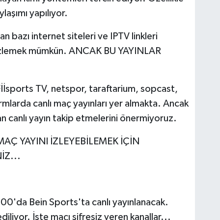
ylaşımı yapılıyor.
 bazı internet siteleri ve IPTV linkleri
e izlemek mümkün. ANCAK BU YAYINLAR
!
Fİİsports TV, netspor, taraftarium, sopcast,
rmlarda canlı maç yayınları yer almakta. Ancak
 canlı yayın takip etmelerini önermiyoruz.
AÇ YAYINI İZLEYEBİLEMEK İÇİN
İZ...
00'da Bein Sports'ta canlı yayınlanacak.
iliyor. İşte maçı şifresiz veren kanallar...