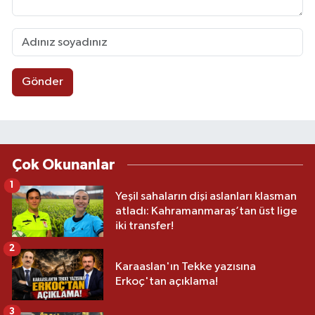
Gönder
Çok Okunanlar
1
Yeşil sahaların dişi aslanları klasman
atladı: Kahramanmaraş’tan üst lige
iki transfer!
2
Karaaslan'ın Tekke yazısına
Erkoç'tan açıklama!
3