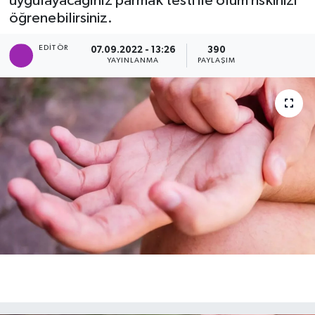
uygulayacağınız parmak testi ile ölüm riskinizi
öğrenebilirsiniz.
SAĞLIK
EDITÖR
07.09.2022 - 13:26
390
EĞİTİM
YAYINLANMA
PAYLAŞIM
BÖLGE
KEŞFET
POPÜLER
DÜNYA
TREND
MEDYA
OTOMOTİV