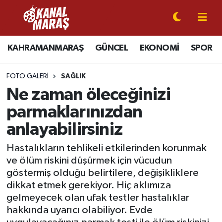
CANLI YAYIN
Kahramanmaraş Nöbetçi Eczaneler
KAHRAMANMARAŞ
GÜNCEL
EKONOMİ
SPOR
KAHRAMANMARAŞ
Kahramanmaraş Hava Durumu
FOTO GALERI
SAĞLIK
GÜNCEL
Kahramanmaraş Namaz Vakitleri
Ne zaman öleceğinizi
parmaklarınızdan
SPOR
Kahramanmaraş Trafik Yoğunluk Haritası
anlayabilirsiniz
SİYASET
Süper Lig Puan Durumu ve Fikstür
Hastalıkların tehlikeli etkilerinden korunmak
ve ölüm riskini düşürmek için vücudun
EKONOMİ
Tüm Manşetler
göstermiş olduğu belirtilere, değişikliklere
dikkat etmek gerekiyor. Hiç aklımıza
GÜNDEM
Son Dakika Haberleri
gelmeyecek olan ufak testler hastalıklar
hakkında uyarıcı olabiliyor. Evde
MAGAZİN
Haber Arşivi