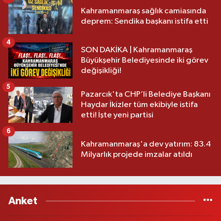
Kahramanmaraş sağlık camiasında
deprem: Sendika başkanı istifa etti
4
SON DAKİKA | Kahramanmaraş
Büyükşehir Belediyesinde iki görev
değişikliği!
5
Pazarcık'ta CHP’li Belediye Başkanı
Haydar İkizler tüm ekibiyle istifa
etti! İşte yeni partisi
6
Kahramanmaraş'a dev yatırım: 83.4
Milyarlık projede imzalar atıldı
Anket