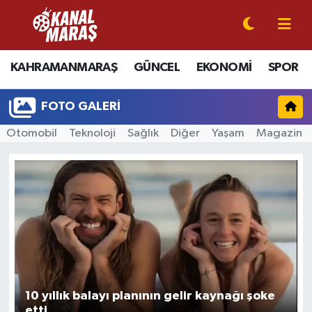
CANLI YAYIN
Kahramanmaraş Nöbetçi Eczaneler
KAHRAMANMARAŞ
GÜNCEL
EKONOMİ
SPOR
KAHRAMANMARAŞ
Kahramanmaraş Hava Durumu
FOTO GALERI
GÜNCEL
Kahramanmaraş Namaz Vakitleri
Otomobil
Teknoloji
Sağlık
Diğer
Yaşam
Magazin
SPOR
Kahramanmaraş Trafik Yoğunluk Haritası
SİYASET
Süper Lig Puan Durumu ve Fikstür
EKONOMİ
Tüm Manşetler
GÜNDEM
Son Dakika Haberleri
10 yıllık balayı planının gelir kaynağı şoke
MAGAZİN
Haber Arşivi
etti