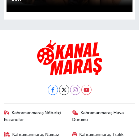
SAĞLIK
EĞİTİM
BÖLGE
KEŞFET
POPÜLER
DÜNYA
TREND
Kahramanmaraş Nöbetçi
Kahramanmaraş Hava
Eczaneler
Durumu
MEDYA
Kahramanmaraş Namaz
Kahramanmaraş Trafik
OTOMOTİV