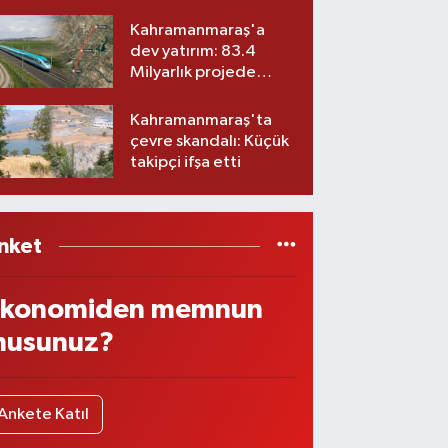
ekibiyle istifa etti! İşte
yeni partisi
Kahramanmaraş'a
dev yatırım: 83.4
Milyarlık projede
imzalar atıldı
Kahramanmaraş'ta
çevre skandalı: Küçük
takipçi ifşa etti
nket
konomiden memnun
usunuz?
Ankete Katıl