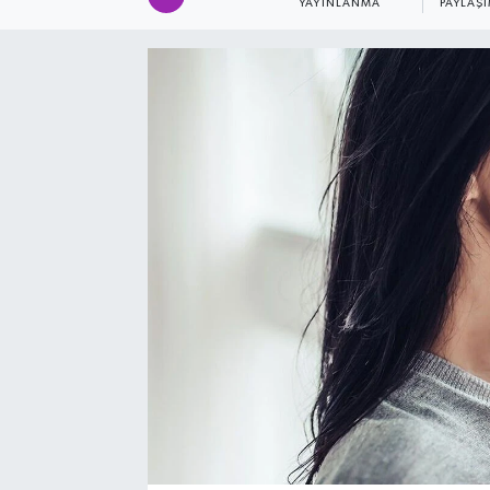
YAYINLANMA
PAYLAŞ
SAĞLIK
EĞİTİM
BÖLGE
KEŞFET
POPÜLER
DÜNYA
TREND
MEDYA
OTOMOTİV