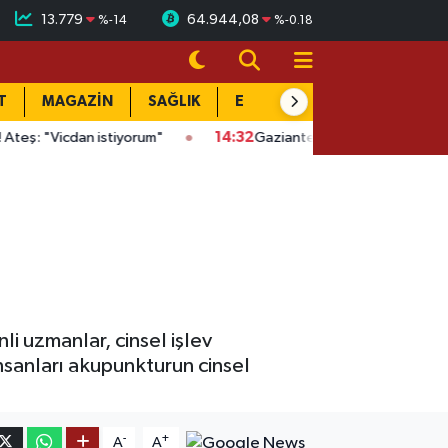
13.779
64.944,08
%
-14
%
-0.18
T
MAGAZİN
SAĞLIK
EĞİTİM
YAŞAM
DÜN
tiyorum"
14:32
Gaziantep'te kaçak kazıya suçüstü: Evin altında 
nli uzmanlar, cinsel işlev
insanları akupunkturun cinsel
-
+
A
A