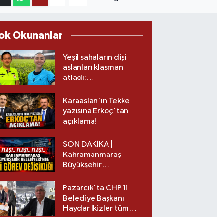
ok Okunanlar
Yeşil sahaların dişi
aslanları klasman
atladı:
Kahramanmaraş’tan
üst lige iki transfer!
Karaaslan'ın Tekke
yazısına Erkoç'tan
açıklama!
SON DAKİKA |
Kahramanmaraş
Büyükşehir
Belediyesinde iki
görev değişikliği!
Pazarcık'ta CHP’li
Belediye Başkanı
Haydar İkizler tüm