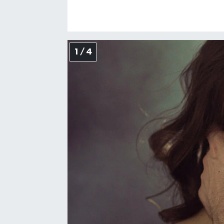
TEKNOLOJİ
YAŞAM
1 / 4
KÜLTÜR SANAT