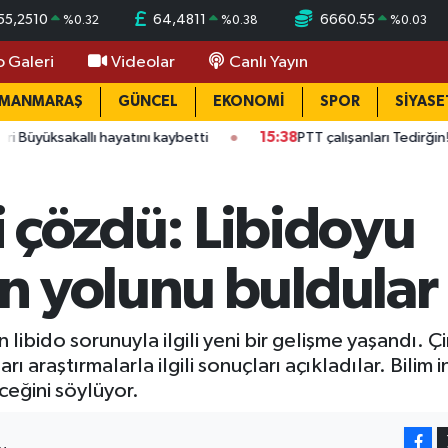
55,2510
64,4811
6660.55
%
0.32
%
0.38
%
0.03
o Galeri
Videolar
Canlı Yayın
AMANMARAŞ
GÜNCEL
EKONOMİ
SPOR
SİYASE
ayatını kaybetti
15:38
PTT çalışanları Tedirğin! Ateş: "Vicdan is
şi çözdü: Libidoyu
n yolunu buldular
an libido sorunuyla ilgili yeni bir gelişme yaşandı. Çi
 araştırmalarla ilgili sonuçları açıkladılar. Bilim 
ceğini söylüyor.