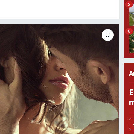
5
6
A
E
m