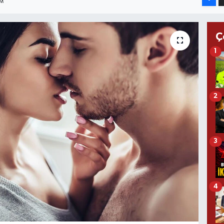
IM
Ç
1
2
3
4