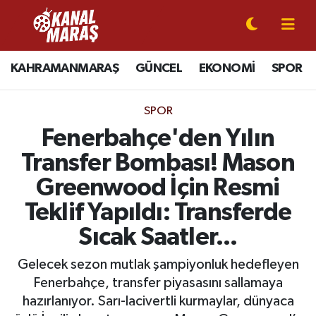
CANLI YAYIN
Kahramanmaraş Nöbetçi Eczaneler
KAHRAMANMARAŞ
GÜNCEL
EKONOMİ
SPOR
KAHRAMANMARAŞ
Kahramanmaraş Hava Durumu
SPOR
GÜNCEL
Kahramanmaraş Namaz Vakitleri
Fenerbahçe'den Yılın
Transfer Bombası! Mason
SPOR
Kahramanmaraş Trafik Yoğunluk Haritası
Greenwood İçin Resmi
SİYASET
Süper Lig Puan Durumu ve Fikstür
Teklif Yapıldı: Transferde
Sıcak Saatler...
EKONOMİ
Tüm Manşetler
Gelecek sezon mutlak şampiyonluk hedefleyen
GÜNDEM
Son Dakika Haberleri
Fenerbahçe, transfer piyasasını sallamaya
hazırlanıyor. Sarı-lacivertli kurmaylar, dünyaca
MAGAZİN
Haber Arşivi