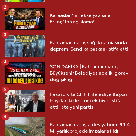
2
Karaaslan'ın Tekke yazısına
Erkoç'tan açıklama!
3
Kahramanmaraş sağlık camiasında
deprem: Sendika başkanı istifa etti
4
SON DAKİKA | Kahramanmaraş
Büyükşehir Belediyesinde iki görev
değişikliği!
5
Pazarcık'ta CHP’li Belediye Başkanı
Haydar İkizler tüm ekibiyle istifa
etti! İşte yeni partisi
6
Kahramanmaraş'a dev yatırım: 83.4
Milyarlık projede imzalar atıldı