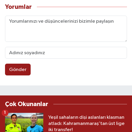
Yorumlar
Gönder
Çok Okunanlar
1
Yeşil sahaların dişi aslanları klasman
atladı: Kahramanmaraş’tan üst lige
iki transfer!