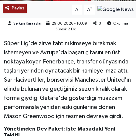
Paylaş
-
+
A
A
TEKNOLOJİ
Serkan Karaaslan
29.06.2026 - 10:09
3
Okunma
YAŞAM
Süresi: 2 Dk
Süper Lig'de zirve tahtını kimseye bırakmak
KÜLTÜR SANAT
istemeyen ve Avrupa'da başarı çıtasını en üst
noktaya koyan Fenerbahçe, transfer dünyasında
taşları yerinden oynatacak bir hamleye imza attı.
Sarı-lacivertliler, bonservisi Manchester United'ın
elinde bulunan ve geçtiğimiz sezon kiralık olarak
forma giydiği Getafe'de gösterdiği muazzam
performansla yeniden eski günlerine dönen
Mason Greenwood için resmen devreye girdi.
Yönetimden Dev Paket: İşte Masadaki Yeni
Teklif!