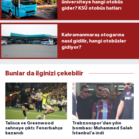
üniversiteye hangi otobüs
gider? KSÜ otobüs hatları
Kahramanmaraş otogarına
nasıl gidilir, hangi otobüsler
gidiyor?
Bunlar da ilginizi çekebilir
Talisca ve Greenwood
Trabzonspor’dan yılın
sahneye çıktı: Fenerbahçe
bombası: Muhammed Salah
kazandı
İstanbul’a indi