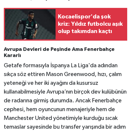
Kocaelispor'da şok
kriz: Yıldız futbolcu aşık
olup takımdan kaçtı
Avrupa Devleri de Peşinde Ama Fenerbahçe
Kararlı
Getafe formasıyla İspanya La Liga'da adından
sıkça söz ettiren Mason Greenwood, hızı, çalım
yeteneği ve her iki ayağını da kusursuz
kullanabilmesiyle Avrupa’nın birçok dev kulübünün
de radarına girmiş durumda. Ancak Fenerbahçe
cephesi, hem oyuncunun menajeriyle hem de
Manchester United yönetimiyle kurduğu sıcak
temaslar sayesinde bu transfer yarışında bir adım