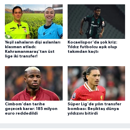
Yeşil sahaların dişi aslanları
Kocaelispor'da şok kriz:
klasman atladı:
Yıldız futbolcu aşık olup
Kahramanmaraş’tan üst
takımdan kaçtı
lige iki transfer!
Cimbom'dan tarihe
Süper Lig'de yılın transfer
geçecek karar: 185 milyon
bombası: Beşiktaş dünya
euro reddedildi
yıldızını bitirdi