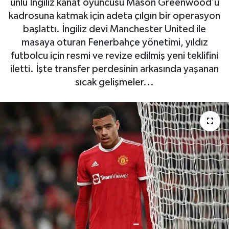
ünlü İngiliz kanat oyuncusu Mason Greenwood’u
kadrosuna katmak için adeta çılgın bir operasyon
SAĞLIK
başlattı. İngiliz devi Manchester United ile
masaya oturan Fenerbahçe yönetimi, yıldız
EĞİTİM
futbolcu için resmi ve revize edilmiş yeni teklifini
iletti. İşte transfer perdesinin arkasında yaşanan
BÖLGE
sıcak gelişmeler...
KEŞFET
POPÜLER
DÜNYA
TREND
MEDYA
OTOMOTİV