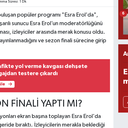
ma Süresi: 1 Dk
6
e buluşan popüler programı "Esra Erol'da",
şarılı sunucu Esra Erol’un moderatörlüğünü
sı, izleyiciler arasında merak konusu oldu.
yınlanmadığını ve sezon finali sürecine girip
A
afikte yol verme kavgası dehşete
E
ajdan testere çıkardı
m
üle
N FİNALİ YAPTI MI?
lyonları ekran başına toplayan Esra Erol'da
eride bıraktı. İzleyicilerin merakla beklediği