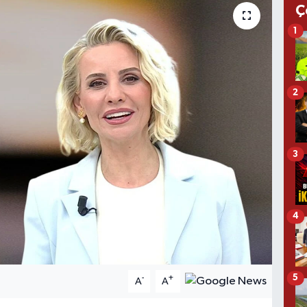
Ç
1
2
3
4
5
-
+
A
A