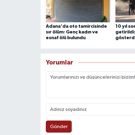
Adana'da oto tamircisinde
10 yıl s
sır ölüm: Genç kadın ve
getirildi
esnaf ölü bulundu
gösterd
Yorumlar
Gönder