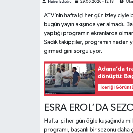
Haber Editörü
29.06.2026 - 12:18
Okun
TEKNOLOJİ
ATV’nin hafta içi her gün izleyiciyl
bugün yayın akışında yer almadı. Ba
YAŞAM
yaptığı programın ekranlarda olmama
Sadık takipçiler, programın neden ya
KÜLTÜR SANAT
girmediğini sorguluyor.
Adana’da tr
dönüştü: Bag
İçeriği Görünt
ESRA EROL’DA SEZO
Hafta içi her gün öğle kuşağında mi
programı, başarılı bir sezonu daha g