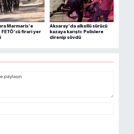
onra Marmaris'e
Aksaray'da alkollü sürücü
: FETÖ'cü firari yer
kazaya karıştı: Polislere
i
direnip sövdü