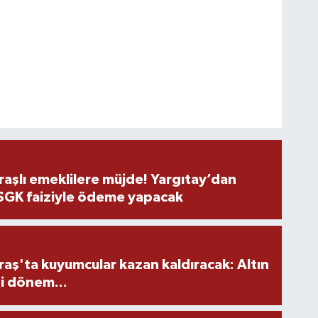
şlı emeklilere müjde! Yargıtay’dan
 SGK faiziyle ödeme yapacak
ş'ta kuyumcular kazan kaldıracak: Altın
i dönem...