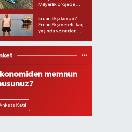
Milyarlık projede
imzalar atıldı
Ercan Ekşi kimdir?
Ercan Ekşi nereli, kaç
yaşında ve neden
öldü?
nket
konomiden memnun
usunuz?
Ankete Katıl