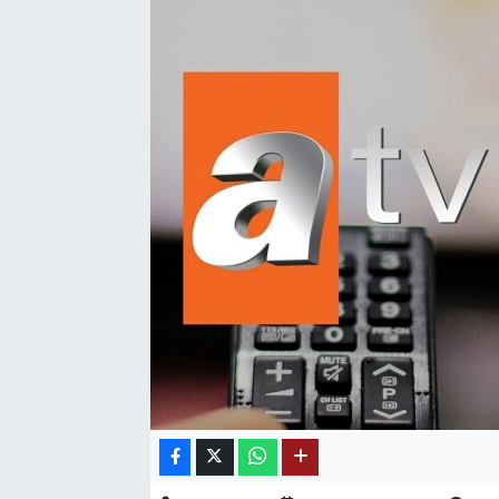
SAĞLIK
EĞİTİM
BÖLGE
KEŞFET
POPÜLER
DÜNYA
TREND
MEDYA
OTOMOTİV