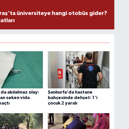
ş'ta üniversiteye hangi otobüs gider?
atları
'da akılalmaz olay:
Şanlıurfa’da hastane
an seken vida
bahçesinde dehşet: 1'i
kaçtı
çocuk 2 yaralı