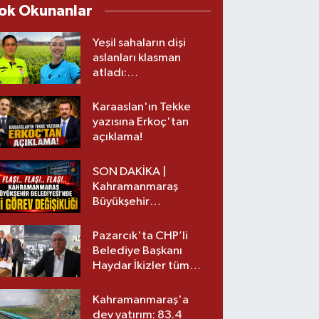
ok Okunanlar
Yeşil sahaların dişi
aslanları klasman
atladı:
Kahramanmaraş’tan
üst lige iki transfer!
Karaaslan'ın Tekke
yazısına Erkoç'tan
açıklama!
SON DAKİKA |
Kahramanmaraş
Büyükşehir
Belediyesinde iki
görev değişikliği!
Pazarcık'ta CHP’li
Belediye Başkanı
Haydar İkizler tüm
ekibiyle istifa etti! İşte
yeni partisi
Kahramanmaraş'a
dev yatırım: 83.4