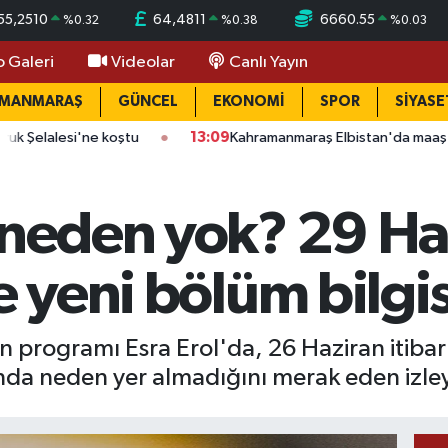
55,2510
64,4811
6660.55
%
0.32
%
0.38
%
0.03
o Galeri
Videolar
Canlı Yayın
AMANMARAŞ
GÜNCEL
EKONOMİ
SPOR
SİYASE
ne koştu
13:09
Kahramanmaraş Elbistan'da maaş krizi: 4 işçi 30 
a neden yok? 29 Ha
e yeni bölüm bilgis
n programı Esra Erol'da, 26 Haziran itibarıy
a neden yer almadığını merak eden izleyici