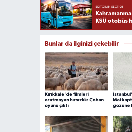
EDITÖRÜN SEÇTIĞI
Kahramanmara
KSÜ otobüs h
Bunlar da ilginizi çekebilir
Kırıkkale'de filmleri
İstanbul
aratmayan hırsızlık: Çoban
Matkapt
oyunu çıktı
gözüne 