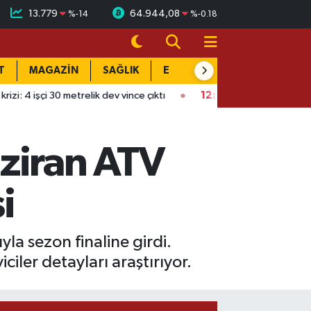
13.779
64.944,08
%
-14
%
-0.18
T
MAGAZİN
SAĞLIK
EĞİTİM
YAŞAM
DÜN
metrelik dev vince çıktı
12:43
Kırıkkale'de filmleri aratmayan hı
ziran ATV
i
la sezon finaline girdi.
ler detayları araştırıyor.