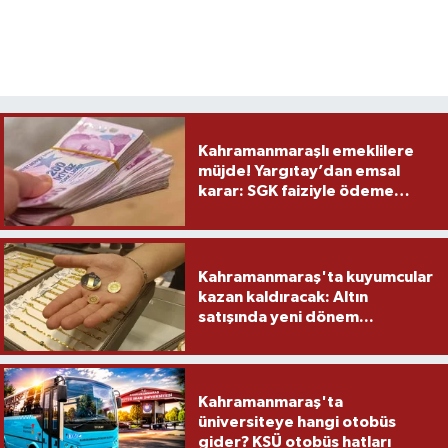
Kahramanmaraşlı emeklilere
müjde! Yargıtay’dan emsal
karar: SGK faiziyle ödeme
yapacak
Kahramanmaraş'ta kuyumcular
kazan kaldıracak: Altın
satışında yeni dönem...
Kahramanmaraş'ta
üniversiteye hangi otobüs
gider? KSÜ otobüs hatları