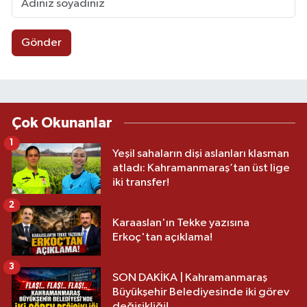
Gönder
Çok Okunanlar
1
Yeşil sahaların dişi aslanları klasman
atladı: Kahramanmaraş’tan üst lige
iki transfer!
2
Karaaslan'ın Tekke yazısına
Erkoç'tan açıklama!
3
SON DAKİKA | Kahramanmaraş
Büyükşehir Belediyesinde iki görev
değişikliği!