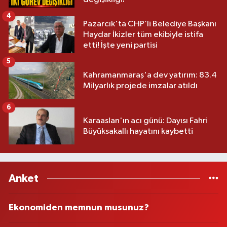
4
Pazarcık'ta CHP’li Belediye Başkanı
Haydar İkizler tüm ekibiyle istifa
etti! İşte yeni partisi
5
Kahramanmaraş'a dev yatırım: 83.4
Milyarlık projede imzalar atıldı
6
Karaaslan'ın acı günü: Dayısı Fahri
Büyüksakallı hayatını kaybetti
Anket
Ekonomiden memnun musunuz?