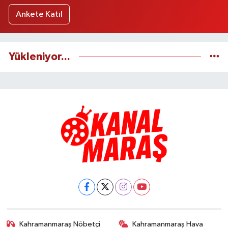
Ankete Katıl
Yükleniyor...
Kahramanmaraş Nöbetçi
Kahramanmaraş Hava