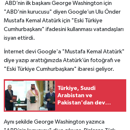
ABD’nin ilk başkanı George Washington için
"ABD'nin kurucusu" diyen Google’un Ulu Önder
TEKNOLOJİ
Mustafa Kemal Atatürk için "Eski Türkiye
YAŞAM
Cumhurbaşkanı" ifadesini kullanması vatandaşları
isyan ettirdi.
KÜLTÜR SANAT
İnternet devi Google'a "Mustafa Kemal Atatürk"
diye yazıp arattığınızda Atatürk’ün fotoğrafı ve
"Eski Türkiye Cumhurbaşkanı" ibaresi geliyor.
Türkiye, Suudi
Arabistan ve
Pakistan'dan dev
savunma adımı
Aynı şekilde George Washington yazınca