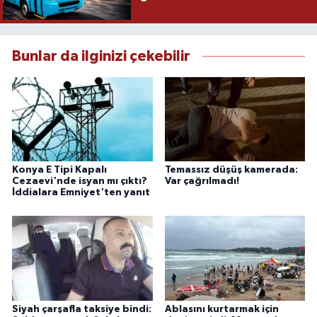
Bunlar da ilginizi çekebilir
Konya E Tipi Kapalı
Temassız düşüş kamerada:
Cezaevi'nde isyan mı çıktı?
Var çağrılmadı!
İddialara Emniyet'ten yanıt
Siyah çarşafla taksiye bindi:
Ablasını kurtarmak için