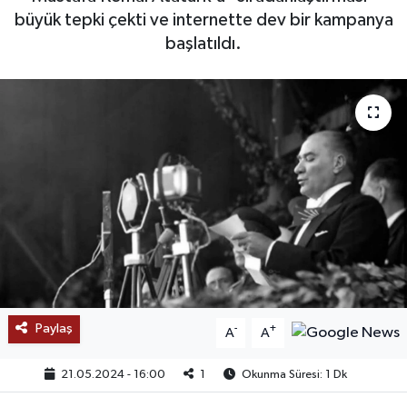
büyük tepki çekti ve internette dev bir kampanya
SAĞLIK
başlatıldı.
EĞİTİM
BÖLGE
KEŞFET
POPÜLER
DÜNYA
TREND
Paylaş
-
+
A
A
MEDYA
21.05.2024 - 16:00
1
Okunma Süresi: 1 Dk
OTOMOTİV