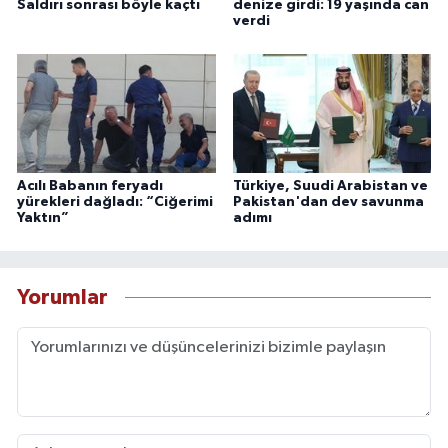
Saldırı sonrası böyle kaçtı
denize girdi: 19 yaşında can
verdi
Acılı Babanın feryadı
Türkiye, Suudi Arabistan ve
yürekleri dağladı: “Ciğerimi
Pakistan'dan dev savunma
Yaktın”
adımı
Yorumlar