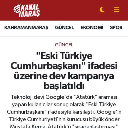
CANLI YAYIN
Kahramanmaraş Nöbetçi Eczaneler
KAHRAMANMARAŞ
GÜNCEL
EKONOMİ
SPOR
KAHRAMANMARAŞ
Kahramanmaraş Hava Durumu
GÜNCEL
GÜNCEL
Kahramanmaraş Namaz Vakitleri
"Eski Türkiye
Cumhurbaşkanı" ifadesi
SPOR
Kahramanmaraş Trafik Yoğunluk Haritası
üzerine dev kampanya
SİYASET
Süper Lig Puan Durumu ve Fikstür
başlatıldı
EKONOMİ
Tüm Manşetler
Teknoloji devi Google'da "Atatürk" araması
yapan kullanıcılar sonuç olarak "Eski Türkiye
GÜNDEM
Son Dakika Haberleri
Cumhurbaşkanı" ifadesiyle karşılaştı. Google'ın
Türkiye Cumhuriyeti'nin kurucusu büyük önder
MAGAZİN
Haber Arşivi
Mustafa Kemal Atatürk'ü "sıradanlaştırması"