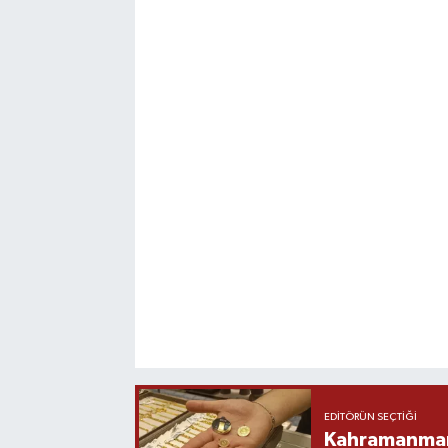
EDITÖRÜN SEÇTIĞI
Kahramanmara