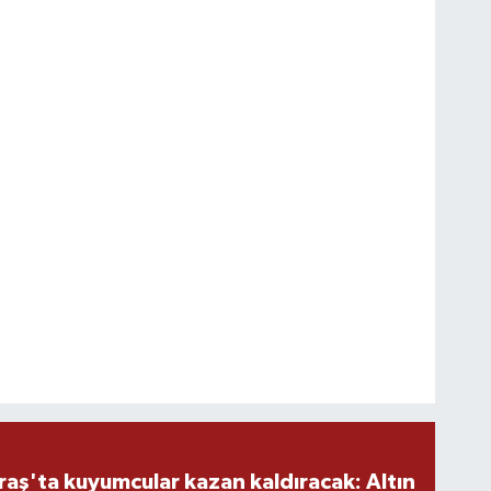
ş'ta kuyumcular kazan kaldıracak: Altın