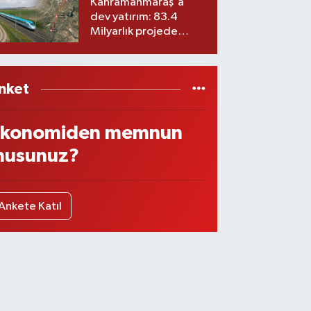
Kahramanmaraş'a
dev yatırım: 83.4
Milyarlık projede
imzalar atıldı
nket
konomiden memnun
usunuz?
Ankete Katıl