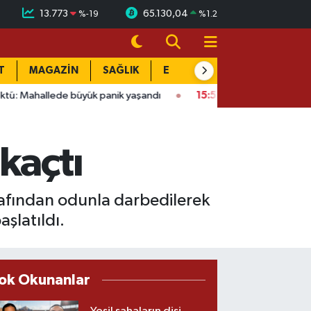
13.773
65.130,04
%
-19
%
1.2
T
MAGAZİN
SAĞLIK
EĞİTİM
YAŞAM
DÜN
büyük panik yaşandı
15:58
Bağlarbaşı Mahallesi'nde 101. buluş
kaçtı
rafından odunla darbedilerek
şlatıldı.
ok Okunanlar