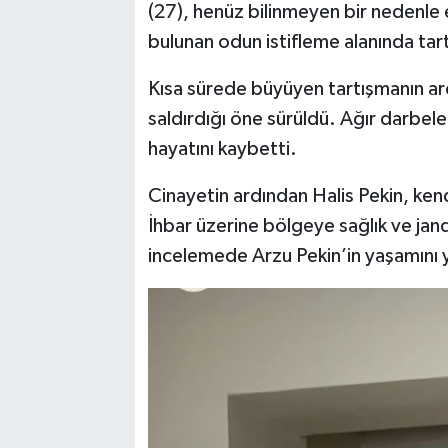
(27), henüz bilinmeyen bir nedenle e
bulunan odun istifleme alanında tar
TEKNOLOJİ
Kısa sürede büyüyen tartışmanın ard
YAŞAM
saldırdığı öne sürüldü. Ağır darbel
hayatını kaybetti.
KÜLTÜR SANAT
Cinayetin ardından Halis Pekin, ken
İhbar üzerine bölgeye sağlık ve jand
incelemede Arzu Pekin’in yaşamını yi