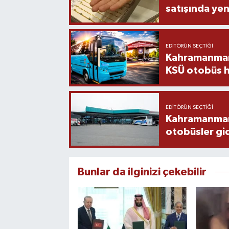
satışında yen
EDITÖRÜN SEÇTIĞI
Kahramanmara
KSÜ otobüs h
EDITÖRÜN SEÇTIĞI
Kahramanmaraş
otobüsler gi
Bunlar da ilginizi çekebilir