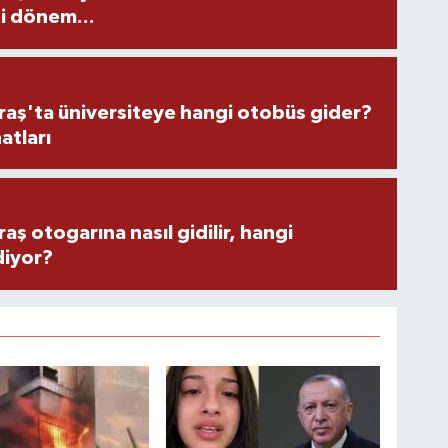
i dönem...
ş'ta üniversiteye hangi otobüs gider?
atları
 otogarına nasıl gidilir, hangi
diyor?