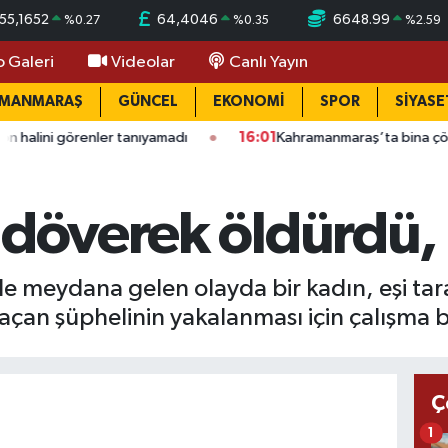
55,1652
64,4046
6648.99
%
0.27
%
0.35
%
2.59
o Galeri
Videolar
Canlı Yayın
AMANMARAŞ
GÜNCEL
EKONOMİ
SPOR
SİYASE
ler tanıyamadı
16:01
Kahramanmaraş’ta bina çöktü: Mahallede 
 döverek öldürdü, 
e meydana gelen olayda bir kadın, eşi ta
çan şüphelinin yakalanması için çalışma ba
Ç
1