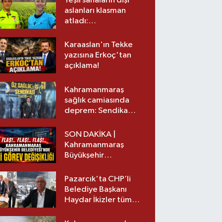
Yeşil sahaların dişi
aslanları klasman
atladı:
Kahramanmaraş’tan
üst lige iki transfer!
Karaaslan'ın Tekke
yazısına Erkoç'tan
açıklama!
Kahramanmaraş
sağlık camiasında
deprem: Sendika
başkanı istifa etti
SON DAKİKA |
Kahramanmaraş
Büyükşehir
Belediyesinde iki
görev değişikliği!
Pazarcık'ta CHP’li
Belediye Başkanı
Haydar İkizler tüm
ekibiyle istifa etti! İşte
yeni partisi