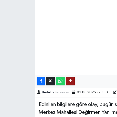
SAĞLIK
EĞİTİM
BÖLGE
KEŞFET
POPÜLER
DÜNYA
TREND
Kurtuluş Karaaslan
02.06.2026 - 23:30
MEDYA
Edinilen bilgilere göre olay, bugün s
Merkez Mahallesi Değirmen Yanı mev
OTOMOTİV