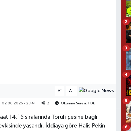
2
3
4
-
+
A
A
5
02.06.2026 - 23:41
2
Okunma Süresi: 1 Dk
aat 14.15 sıralarında Torul ilçesine bağlı
kisinde yaşandı. İddiaya göre Halis Pekin
6