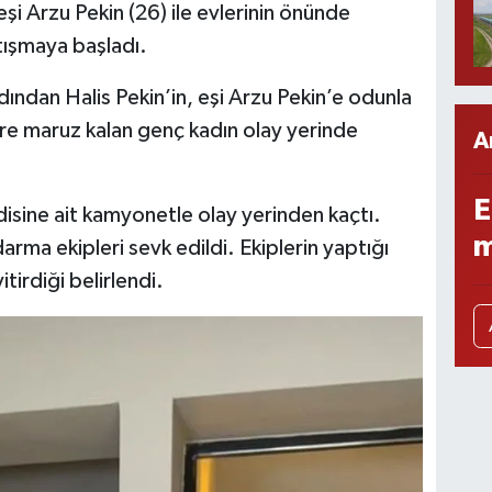
şi Arzu Pekin (26) ile evlerinin önünde
tışmaya başladı.
ından Halis Pekin’in, eşi Arzu Pekin’e odunla
ere maruz kalan genç kadın olay yerinde
A
E
disine ait kamyonetle olay yerinden kaçtı.
m
arma ekipleri sevk edildi. Ekiplerin yaptığı
tirdiği belirlendi.