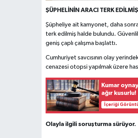
ŞÜPHELİNİN ARACI TERK EDİLM
Şüpheliye ait kamyonet, daha son
terk edilmiş halde bulundu. Güvenlik 
geniş çaplı çalışma başlattı.
Cumhuriyet savcısının olay yerindek
cenazesi otopsi yapılmak üzere has
Kumar oynaya
ağır kusurlu!
İçeriği Görünt
Olayla ilgili soruşturma sürüyor.