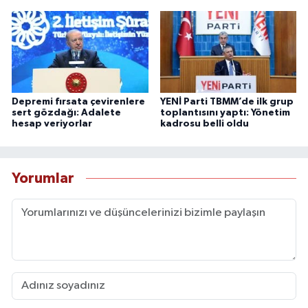
Depremi fırsata çevirenlere
YENİ Parti TBMM’de ilk grup
sert gözdağı: Adalete
toplantısını yaptı: Yönetim
hesap veriyorlar
kadrosu belli oldu
Yorumlar