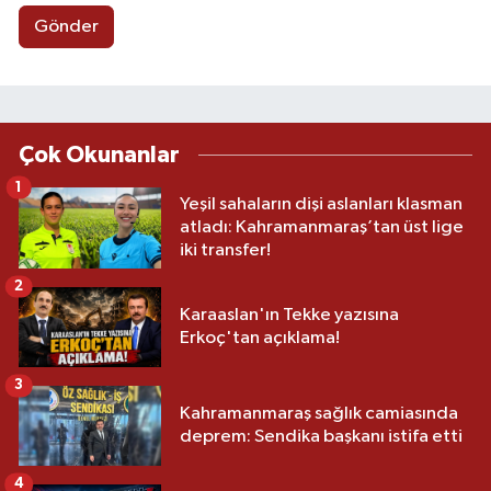
Gönder
Çok Okunanlar
1
Yeşil sahaların dişi aslanları klasman
atladı: Kahramanmaraş’tan üst lige
iki transfer!
2
Karaaslan'ın Tekke yazısına
Erkoç'tan açıklama!
3
Kahramanmaraş sağlık camiasında
deprem: Sendika başkanı istifa etti
4