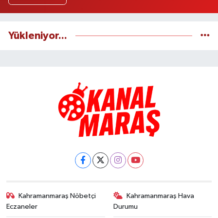
Yükleniyor...
Kahramanmaraş Nöbetçi
Kahramanmaraş Hava
Eczaneler
Durumu