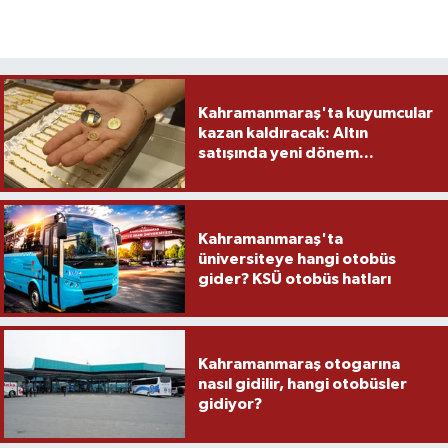
Kahramanmaraş'ta kuyumcular
kazan kaldıracak: Altın
satışında yeni dönem...
Kahramanmaraş'ta
üniversiteye hangi otobüs
gider? KSÜ otobüs hatları
Kahramanmaraş otogarına
nasıl gidilir, hangi otobüsler
gidiyor?