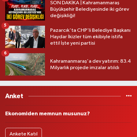
SON DAKİKA | Kahramanmaraş
Büyükşehir Belediyesinde iki görev
değişikliği!
5
Pazarcık'ta CHP’li Belediye Başkanı
Haydar İkizler tüm ekibiyle istifa
etti! İşte yeni partisi
6
Kahramanmaraş'a dev yatırım: 83.4
Milyarlık projede imzalar atıldı
Anket
Ekonomiden memnun musunuz?
Ankete Katıl