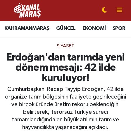
CANLI YAYIN
Kahramanmaraş Nöbetçi Eczaneler
KAHRAMANMARAŞ
GÜNCEL
EKONOMİ
SPOR
KAHRAMANMARAŞ
Kahramanmaraş Hava Durumu
SIYASET
GÜNCEL
Kahramanmaraş Namaz Vakitleri
Erdoğan'dan tarımda yeni
dönem mesajı: 42 ilde
SPOR
Kahramanmaraş Trafik Yoğunluk Haritası
kuruluyor!
SİYASET
Süper Lig Puan Durumu ve Fikstür
Cumhurbaşkanı Recep Tayyip Erdoğan, 42 ilde
organize tarım bölgesinin faaliyete geçirileceğini
EKONOMİ
Tüm Manşetler
ve birçok üründe üretim rekoru beklendiğini
GÜNDEM
Son Dakika Haberleri
belirterek, Terörsüz Türkiye süreci
tamamlandığında en büyük atılımın tarım ve
MAGAZİN
Haber Arşivi
hayvancılıkta yaşanacağını açıkladı.