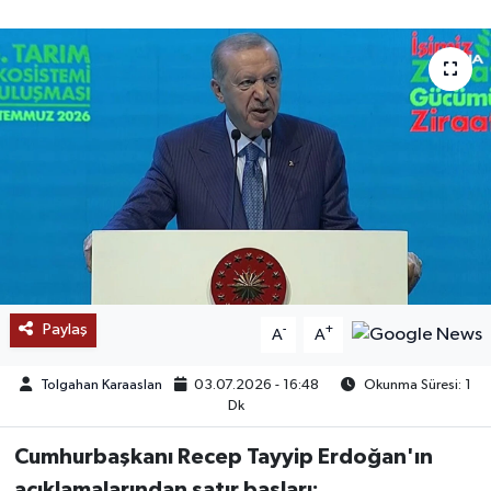
SAĞLIK
EĞİTİM
BÖLGE
KEŞFET
POPÜLER
DÜNYA
Paylaş
-
+
A
A
TREND
Tolgahan Karaaslan
03.07.2026 - 16:48
Okunma Süresi: 1
Dk
MEDYA
Cumhurbaşkanı Recep Tayyip Erdoğan'ın
OTOMOTİV
açıklamalarından satır başları: