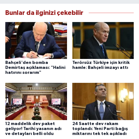
Bunlar da ilginizi çekebilir
Bahçeli'den bomba
Terörsüz Türkiye için kritik
Demirtaş açıklaması: "Halini
hamle: Bahçeli imzayı attı
hatırını sorarım"
12 maddelik dev paket
24 Saatte dev rakam
geliyor! Tarihi yasanın adı
toplandı: Yeni Parti bağış
ve detayları belli oldu
miktarını tek tek açıkladı