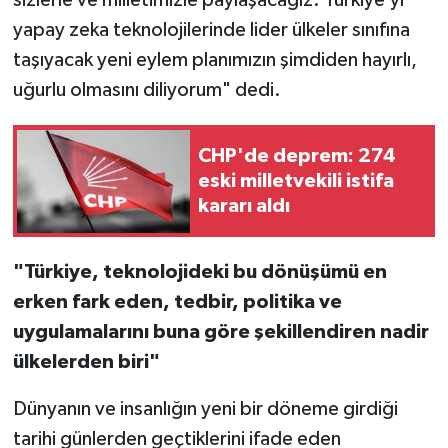
sizlerle ve milletimizle paylaşacağız. Türkiye’yi
yapay zeka teknolojilerinde lider ülkeler sınıfına
taşıyacak yeni eylem planımızın şimdiden hayırlı,
uğurlu olmasını diliyorum" dedi.
CHP'de deprem: 274
eski milletvekili istifa
kararı aldı
"Türkiye, teknolojideki bu dönüşümü en
erken fark eden, tedbir, politika ve
uygulamalarını buna göre şekillendiren nadir
ülkelerden biri"
Dünyanın ve insanlığın yeni bir döneme girdiği
tarihi günlerden geçtiklerini ifade eden