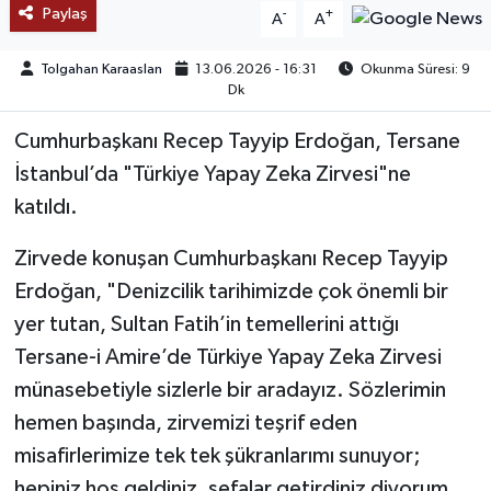
Paylaş
-
+
A
A
TEKNOLOJİ
Tolgahan Karaaslan
13.06.2026 - 16:31
Okunma Süresi: 9
Dk
YAŞAM
Cumhurbaşkanı Recep Tayyip Erdoğan, Tersane
KÜLTÜR SANAT
İstanbul’da "Türkiye Yapay Zeka Zirvesi"ne
katıldı.
Zirvede konuşan Cumhurbaşkanı Recep Tayyip
Erdoğan, "Denizcilik tarihimizde çok önemli bir
yer tutan, Sultan Fatih’in temellerini attığı
Tersane-i Amire’de Türkiye Yapay Zeka Zirvesi
münasebetiyle sizlerle bir aradayız. Sözlerimin
hemen başında, zirvemizi teşrif eden
misafirlerimize tek tek şükranlarımı sunuyor;
hepiniz hoş geldiniz, sefalar getirdiniz diyorum.