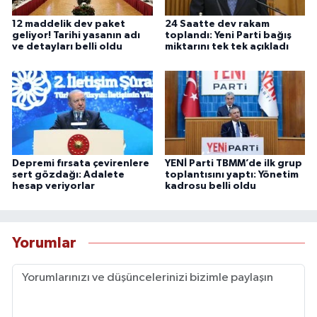
12 maddelik dev paket
24 Saatte dev rakam
geliyor! Tarihi yasanın adı
toplandı: Yeni Parti bağış
ve detayları belli oldu
miktarını tek tek açıkladı
Depremi fırsata çevirenlere
YENİ Parti TBMM’de ilk grup
sert gözdağı: Adalete
toplantısını yaptı: Yönetim
hesap veriyorlar
kadrosu belli oldu
Yorumlar