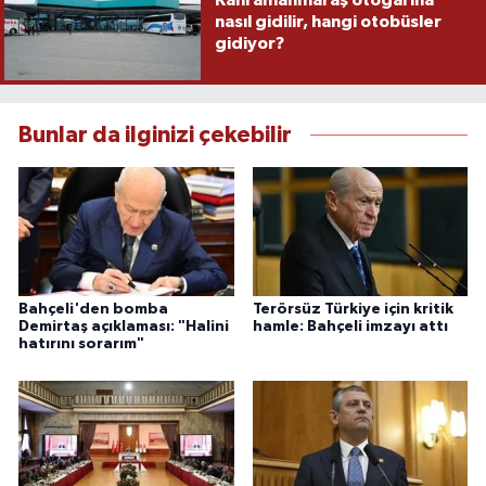
nasıl gidilir, hangi otobüsler
gidiyor?
Bunlar da ilginizi çekebilir
Bahçeli'den bomba
Terörsüz Türkiye için kritik
Demirtaş açıklaması: "Halini
hamle: Bahçeli imzayı attı
hatırını sorarım"