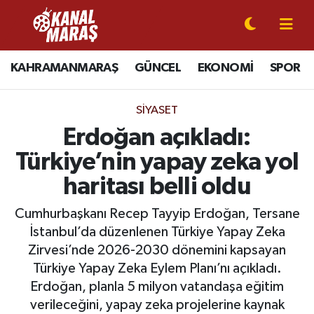
CANLI YAYIN
Kahramanmaraş Nöbetçi Eczaneler
KAHRAMANMARAŞ
GÜNCEL
EKONOMİ
SPOR
KAHRAMANMARAŞ
Kahramanmaraş Hava Durumu
SIYASET
GÜNCEL
Kahramanmaraş Namaz Vakitleri
Erdoğan açıkladı:
Türkiye’nin yapay zeka yol
SPOR
Kahramanmaraş Trafik Yoğunluk Haritası
haritası belli oldu
SİYASET
Süper Lig Puan Durumu ve Fikstür
Cumhurbaşkanı Recep Tayyip Erdoğan, Tersane
İstanbul’da düzenlenen Türkiye Yapay Zeka
EKONOMİ
Tüm Manşetler
Zirvesi’nde 2026-2030 dönemini kapsayan
Türkiye Yapay Zeka Eylem Planı’nı açıkladı.
GÜNDEM
Son Dakika Haberleri
Erdoğan, planla 5 milyon vatandaşa eğitim
MAGAZİN
Haber Arşivi
verileceğini, yapay zeka projelerine kaynak