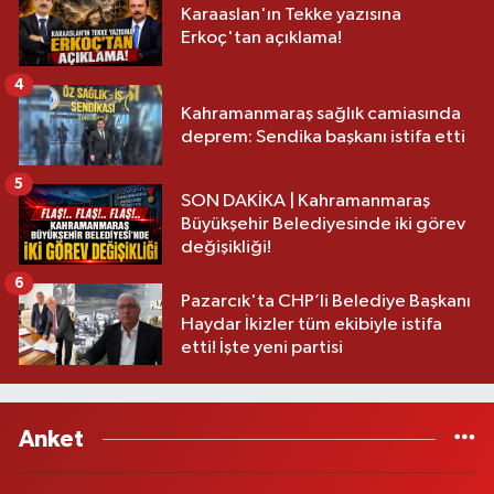
Karaaslan'ın Tekke yazısına
Erkoç'tan açıklama!
4
Kahramanmaraş sağlık camiasında
deprem: Sendika başkanı istifa etti
5
SON DAKİKA | Kahramanmaraş
Büyükşehir Belediyesinde iki görev
değişikliği!
6
Pazarcık'ta CHP’li Belediye Başkanı
Haydar İkizler tüm ekibiyle istifa
etti! İşte yeni partisi
Anket