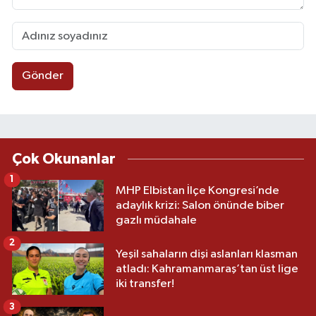
Gönder
Çok Okunanlar
1
MHP Elbistan İlçe Kongresi’nde
adaylık krizi: Salon önünde biber
gazlı müdahale
2
Yeşil sahaların dişi aslanları klasman
atladı: Kahramanmaraş’tan üst lige
iki transfer!
3