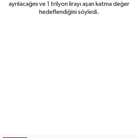
ayrılacağını ve 1 trilyon lirayı aşan katma değer
SAĞLIK
hedeflendiğini söyledi.
EĞİTİM
BÖLGE
KEŞFET
POPÜLER
DÜNYA
TREND
MEDYA
OTOMOTİV