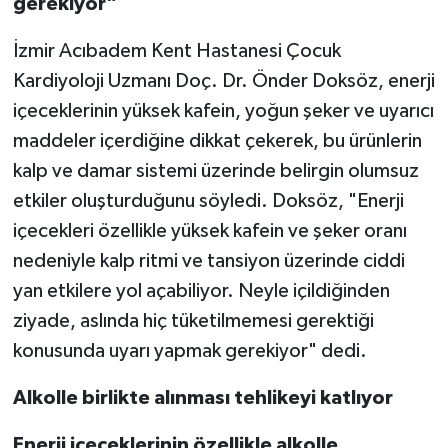
gerekiyor"
TEKNOLOJİ
İzmir Acıbadem Kent Hastanesi Çocuk
Kardiyoloji Uzmanı Doç. Dr. Önder Doksöz, enerji
YAŞAM
içeceklerinin yüksek kafein, yoğun şeker ve uyarıcı
maddeler içerdiğine dikkat çekerek, bu ürünlerin
KÜLTÜR SANAT
kalp ve damar sistemi üzerinde belirgin olumsuz
etkiler oluşturduğunu söyledi. Doksöz, "Enerji
içecekleri özellikle yüksek kafein ve şeker oranı
nedeniyle kalp ritmi ve tansiyon üzerinde ciddi
yan etkilere yol açabiliyor. Neyle içildiğinden
ziyade, aslında hiç tüketilmemesi gerektiği
konusunda uyarı yapmak gerekiyor" dedi.
Alkolle birlikte alınması tehlikeyi katlıyor
Enerji içeceklerinin özellikle alkolle