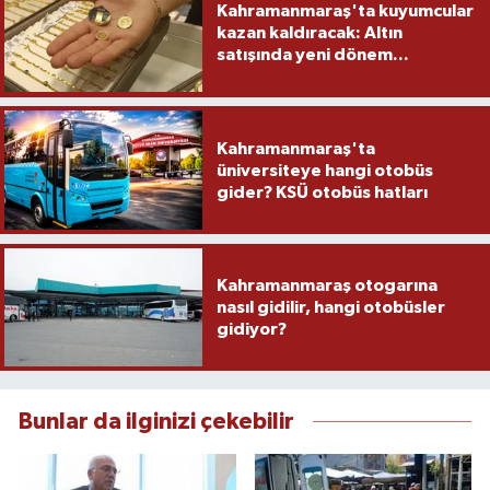
Kahramanmaraş'ta kuyumcular
kazan kaldıracak: Altın
satışında yeni dönem...
Kahramanmaraş'ta
üniversiteye hangi otobüs
gider? KSÜ otobüs hatları
Kahramanmaraş otogarına
nasıl gidilir, hangi otobüsler
gidiyor?
Bunlar da ilginizi çekebilir