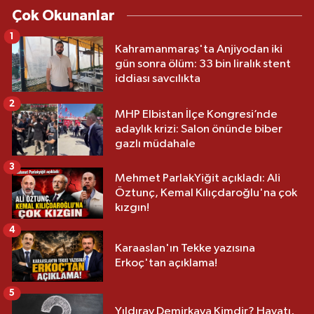
Çok Okunanlar
1
Kahramanmaraş'ta Anjiyodan iki
gün sonra ölüm: 33 bin liralık stent
iddiası savcılıkta
2
MHP Elbistan İlçe Kongresi’nde
adaylık krizi: Salon önünde biber
gazlı müdahale
3
Mehmet ParlakYiğit açıkladı: Ali
Öztunç, Kemal Kılıçdaroğlu'na çok
kızgın!
4
Karaaslan'ın Tekke yazısına
Erkoç'tan açıklama!
5
Yıldıray Demirkaya Kimdir? Hayatı,