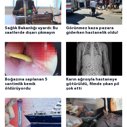
Sağlık Bakanlığı uyardı: Bu
Görünmez kaza pazara
saatlerde dışarı çıkmayın
giderken hastanelik oldu!
Boğazına saplanan 5
Karın ağrısıyla hastaneye
santimlik kemik
götürüldü, filmde çıkan pil
öldürüyordu
şok etti