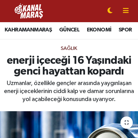
CANLI YAYIN
Kahramanmaraş Nöbetçi Eczaneler
KAHRAMANMARAŞ
GÜNCEL
EKONOMİ
SPOR
KAHRAMANMARAŞ
Kahramanmaraş Hava Durumu
SAĞLIK
GÜNCEL
Kahramanmaraş Namaz Vakitleri
enerji içeceği 16 Yaşındaki
genci hayattan kopardı
SPOR
Kahramanmaraş Trafik Yoğunluk Haritası
Uzmanlar, özellikle gençler arasında yaygınlaşan
SİYASET
Süper Lig Puan Durumu ve Fikstür
enerji içeceklerinin ciddi kalp ve damar sorunlarına
yol açabileceği konusunda uyarıyor.
EKONOMİ
Tüm Manşetler
GÜNDEM
Son Dakika Haberleri
MAGAZİN
Haber Arşivi