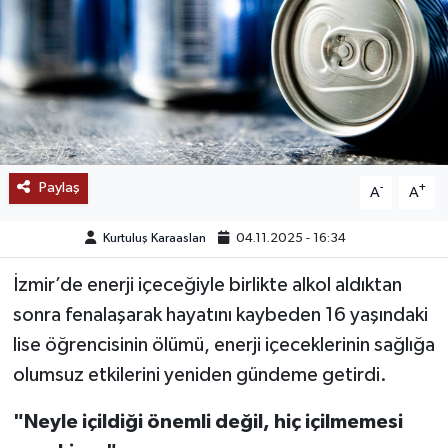
SAĞLIK
EĞİTİM
BÖLGE
KEŞFET
Paylaş
-
+
A
A
POPÜLER
Kurtuluş Karaaslan
04.11.2025 - 16:34
İzmir’de enerji içeceğiyle birlikte alkol aldıktan
DÜNYA
sonra fenalaşarak hayatını kaybeden 16 yaşındaki
TREND
lise öğrencisinin ölümü, enerji içeceklerinin sağlığa
olumsuz etkilerini yeniden gündeme getirdi.
MEDYA
"Neyle içildiği önemli değil, hiç içilmemesi
OTOMOTİV