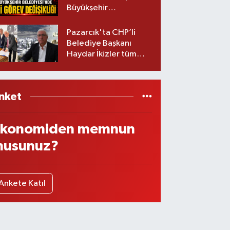
Büyükşehir
Belediyesinde iki
görev değişikliği!
Pazarcık'ta CHP’li
Belediye Başkanı
Haydar İkizler tüm
ekibiyle istifa etti! İşte
yeni partisi
nket
konomiden memnun
usunuz?
Ankete Katıl