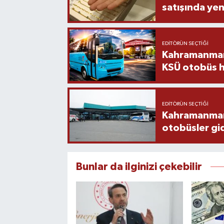
satışında yen
EDITÖRÜN SEÇTIĞI
Kahramanmara
KSÜ otobüs h
EDITÖRÜN SEÇTIĞI
Kahramanmaraş
otobüsler gi
Bunlar da ilginizi çekebilir