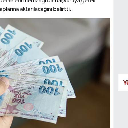
ödemelerin herhangi bir başvuruya gerek
larına aktarılacağını belirtti.
Y