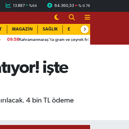
13.887
64.360,53
%
64
%
-0.76
T
MAGAZİN
SAĞLIK
EĞİTİM
YAŞAM
DÜN
manmaraş'ta gram ve çeyrek fırladı: Fiyatlar baş döndürüyor
0
ıyor! işte
ırılacak. 4 bin TL ödeme