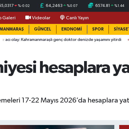
55,0317
64,2463
6574.81
%
-0.02
%
0.07
%
1.44
o Galeri
Videolar
Canlı Yayın
AMANMARAŞ
GÜNCEL
EKONOMİ
SPOR
SİYASE
ramanmaraşlı genç doktor denizde yaşamını yitirdi
09:58
Kahra
iyesi hesaplara yat
meleri 17-22 Mayıs 2026’da hesaplara yat