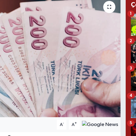
Ç
1
2
3
4
5
-
+
A
A