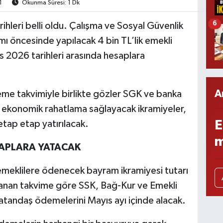
1
Okunma Süresi: 1 Dk
6
hleri belli oldu. Çalışma ve Sosyal Güvenlik
ı öncesinde yapılacak 4 bin TL’lik emekli
 2026 tarihleri arasında hesaplara
A
eme takvimiyle birlikte gözler SGK ve banka
i ekonomik rahatlama sağlayacak ikramiyeler,
E
etap etap yatırılacak.
m
ESAPLARA YATACAK
meklilere ödenecek bayram ikramiyesi tutarı
lanan takvime göre SSK, Bağ-Kur ve Emekli
atandaş ödemelerini Mayıs ayı içinde alacak.