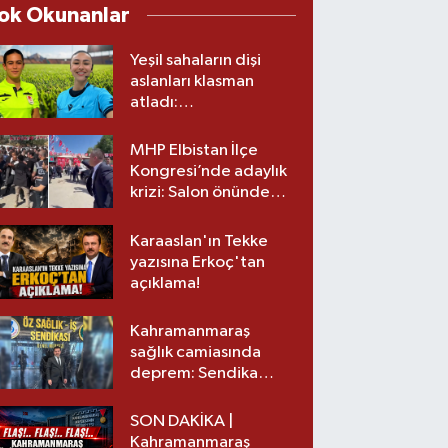
ok Okunanlar
Yeşil sahaların dişi
aslanları klasman
atladı:
Kahramanmaraş’tan
üst lige iki transfer!
MHP Elbistan İlçe
Kongresi’nde adaylık
krizi: Salon önünde
biber gazlı müdahale
Karaaslan'ın Tekke
yazısına Erkoç'tan
açıklama!
Kahramanmaraş
sağlık camiasında
deprem: Sendika
başkanı istifa etti
SON DAKİKA |
Kahramanmaraş