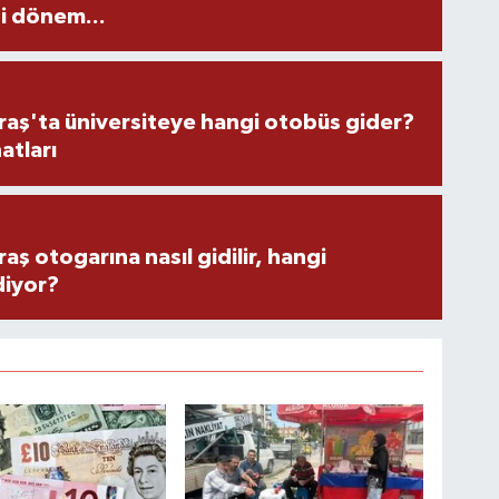
i dönem...
ş'ta üniversiteye hangi otobüs gider?
atları
 otogarına nasıl gidilir, hangi
diyor?