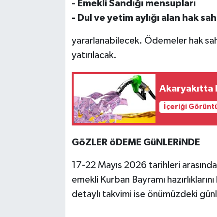
- Emekli Sandığı mensupları
- Dul ve yetim aylığı alan hak sah
yararlanabilecek. Ödemeler hak sahi
yatırılacak.
Akaryakıtta k
İçeriği Görünt
GöZLER öDEME GüNLERiNDE
17-22 Mayıs 2026 tarihleri arasınd
emekli Kurban Bayramı hazırlıklarını
detaylı takvimi ise önümüzdeki gün