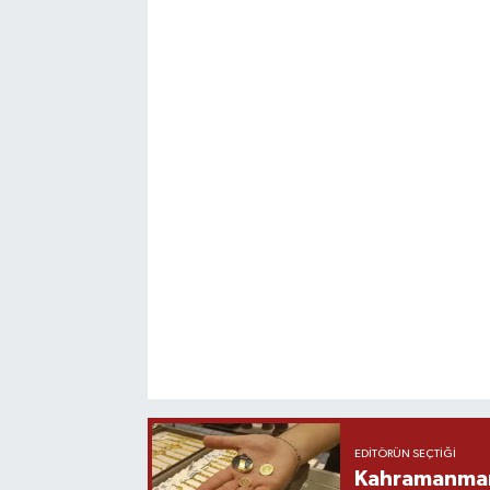
EDITÖRÜN SEÇTIĞI
Kahramanmara