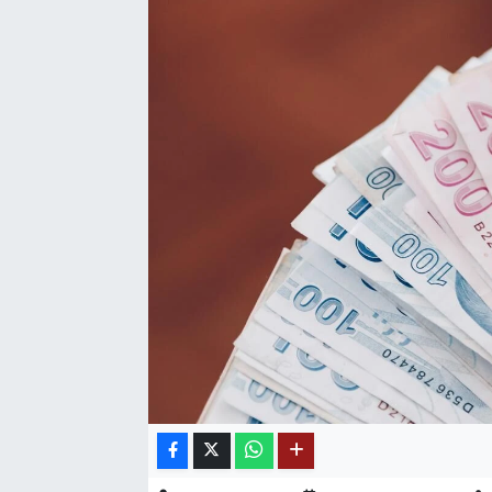
SAĞLIK
EĞİTİM
BÖLGE
KEŞFET
POPÜLER
DÜNYA
TREND
MEDYA
OTOMOTİV