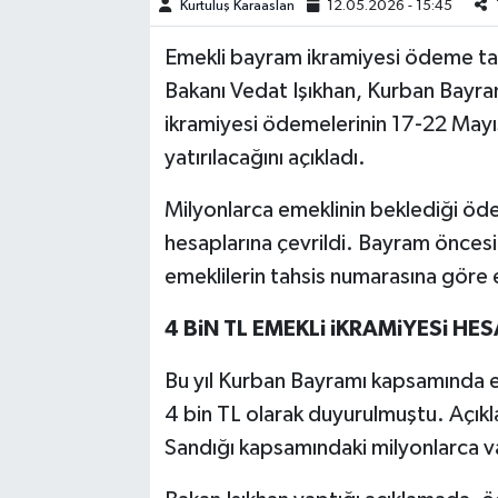
Kurtuluş Karaaslan
12.05.2026 - 15:45
TEKNOLOJİ
Emekli bayram ikramiyesi ödeme tari
Bakanı Vedat Işıkhan, Kurban Bayram
YAŞAM
ikramiyesi ödemelerinin 17-22 Mayıs
yatırılacağını açıkladı.
KÜLTÜR SANAT
Milyonlarca emeklinin beklediği öd
hesaplarına çevrildi. Bayram önces
emeklilerin tahsis numarasına göre 
4 BiN TL EMEKLi iKRAMiYESi H
Bu yıl Kurban Bayramı kapsamında e
4 bin TL olarak duyurulmuştu. Açık
Sandığı kapsamındaki milyonlarca v