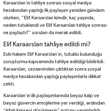
Karaarslan’ın tahliye sonrası sosyal medya
hesabından yaptığı ilk paylaşım yeniden gündem
TEKNOLOJİ
olurken, “Elif Karaarslan kimdir, kaç yaşında,
YAŞAM
neden tutuklandı ve Elif Karaarslan tahliye sonrası
ne paylaştı?” soruları da merak edildi.
KÜLTÜR SANAT
Elif Karaarslan tahliye edildi mi?
Eski hakem Elif Karaarslan’ın, tutuklu bulunduğu
soruşturma kapsamında tahliye edildiği bildirildi.
Karaarslan, cezaevinden çıktıktan sonra sosyal
medya hesabından yaptığı paylaşımlarla dikkat
çekti.
Karaarslan’ın ilk paylaşımlarında beyaz kalp ve
beyaz güvercin emojilerine yer verdiği, ardından
“Allah kimseyi düşürmesin” notunu yayımladığı