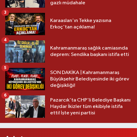
gazlı müdahale
3
Karaaslan'ın Tekke yazısına
Erkoç'tan açıklama!
4
Kahramanmaraş sağlık camiasında
deprem: Sendika başkanı istifa etti
5
SON DAKİKA | Kahramanmaraş
Büyükşehir Belediyesinde iki görev
değişikliği!
6
Pazarcık'ta CHP’li Belediye Başkanı
Haydar İkizler tüm ekibiyle istifa
etti! İşte yeni partisi