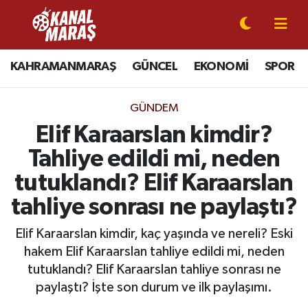
CANLI YAYIN
Kahramanmaraş Nöbetçi Eczaneler
KAHRAMANMARAŞ
GÜNCEL
EKONOMİ
SPOR
KAHRAMANMARAŞ
Kahramanmaraş Hava Durumu
GÜNDEM
GÜNCEL
Kahramanmaraş Namaz Vakitleri
Elif Karaarslan kimdir?
Tahliye edildi mi, neden
SPOR
Kahramanmaraş Trafik Yoğunluk Haritası
tutuklandı? Elif Karaarslan
SİYASET
Süper Lig Puan Durumu ve Fikstür
tahliye sonrası ne paylaştı?
EKONOMİ
Tüm Manşetler
Elif Karaarslan kimdir, kaç yaşında ve nereli? Eski
hakem Elif Karaarslan tahliye edildi mi, neden
GÜNDEM
Son Dakika Haberleri
tutuklandı? Elif Karaarslan tahliye sonrası ne
paylaştı? İşte son durum ve ilk paylaşımı.
MAGAZİN
Haber Arşivi