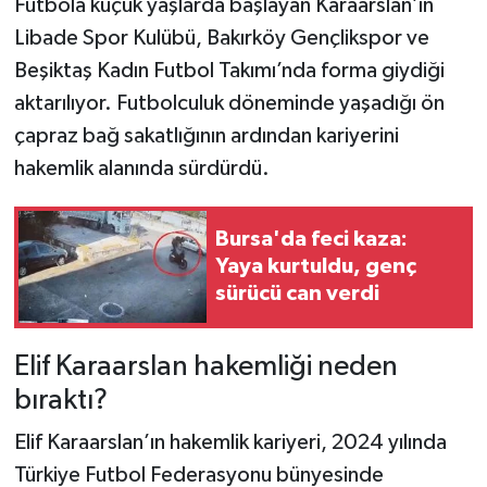
Futbola küçük yaşlarda başlayan Karaarslan’ın
Libade Spor Kulübü, Bakırköy Gençlikspor ve
Beşiktaş Kadın Futbol Takımı’nda forma giydiği
aktarılıyor. Futbolculuk döneminde yaşadığı ön
çapraz bağ sakatlığının ardından kariyerini
hakemlik alanında sürdürdü.
Bursa'da feci kaza:
Yaya kurtuldu, genç
sürücü can verdi
Elif Karaarslan hakemliği neden
bıraktı?
Elif Karaarslan’ın hakemlik kariyeri, 2024 yılında
Türkiye Futbol Federasyonu bünyesinde