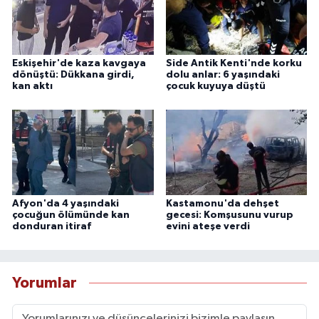
Eskişehir'de kaza kavgaya
Side Antik Kenti'nde korku
dönüştü: Dükkana girdi,
dolu anlar: 6 yaşındaki
kan aktı
çocuk kuyuya düştü
Afyon'da 4 yaşındaki
Kastamonu'da dehşet
çocuğun ölümünde kan
gecesi: Komşusunu vurup
donduran itiraf
evini ateşe verdi
Yorumlar