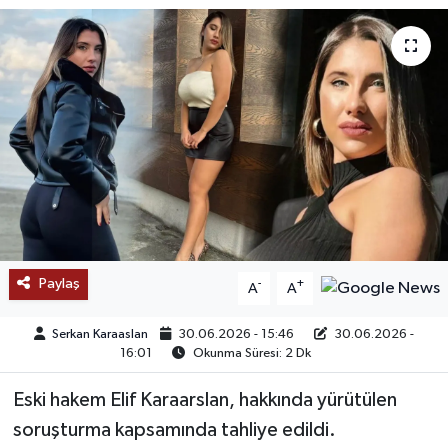
SAĞLIK
EĞİTİM
BÖLGE
KEŞFET
POPÜLER
Paylaş
-
+
A
A
DÜNYA
Serkan Karaaslan
30.06.2026 - 15:46
30.06.2026 -
TREND
16:01
Okunma Süresi: 2 Dk
MEDYA
Eski hakem Elif Karaarslan, hakkında yürütülen
soruşturma kapsamında tahliye edildi.
OTOMOTİV