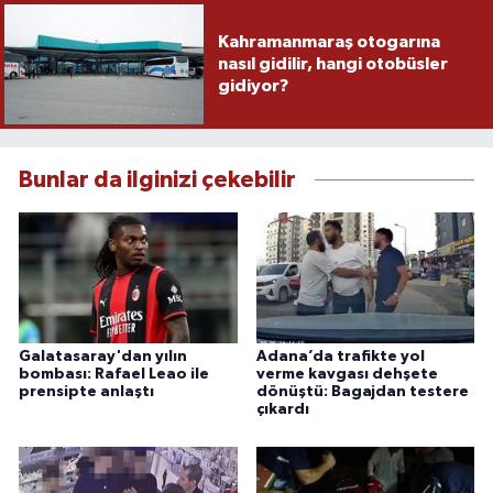
Kahramanmaraş otogarına
nasıl gidilir, hangi otobüsler
gidiyor?
Bunlar da ilginizi çekebilir
Galatasaray'dan yılın
Adana’da trafikte yol
bombası: Rafael Leao ile
verme kavgası dehşete
prensipte anlaştı
dönüştü: Bagajdan testere
çıkardı