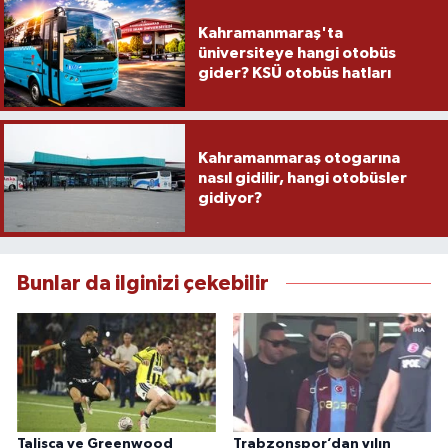
Kahramanmaraş'ta
üniversiteye hangi otobüs
gider? KSÜ otobüs hatları
Kahramanmaraş otogarına
nasıl gidilir, hangi otobüsler
gidiyor?
Bunlar da ilginizi çekebilir
Talisca ve Greenwood
Trabzonspor’dan yılın