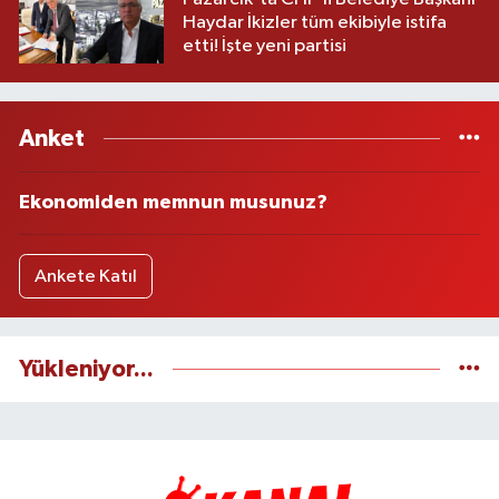
Haydar İkizler tüm ekibiyle istifa
etti! İşte yeni partisi
Anket
Ekonomiden memnun musunuz?
Ankete Katıl
Yükleniyor...