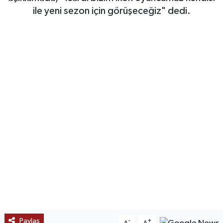
ile yeni sezon için görüşeceğiz" dedi.
SAĞLIK
EĞİTİM
BÖLGE
KEŞFET
POPÜLER
DÜNYA
TREND
MEDYA
OTOMOTİV
Paylaş
-
+