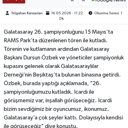
A
A
TEKNOLOJİ
Tolgahan Karaaslan
16.05.2026 - 11:22
Okunma Süresi: 1
Dk
YAŞAM
Galatasaray 26. şampiyonluğunu 15 Mayıs’ta
RAMS Park’ta düzenlenen tören ile kutladı.
KÜLTÜR SANAT
Törenin ve kutlamanın ardından Galatasaray
Başkanı Dursun Özbek ve yöneticiler şampiyonluk
kupasını gelenek olarak Galatasaraylılar
Derneği’nin Beşiktaş’ta bulunan binasına getirdi.
Özbek, burada yaptığı açıklamada, "26.
şampiyonluğumuzu kutladık. Icardı ile
görüşmemiz var, inşallah görüşeceğiz. Icardi
bizim sevdiğimiz bir oyuncumuz, ikonumuz.
Galatasaray’a çok şeyler kattı. Dolayısıyla kendisi
ile görüşeceğiz" diye konuştu.