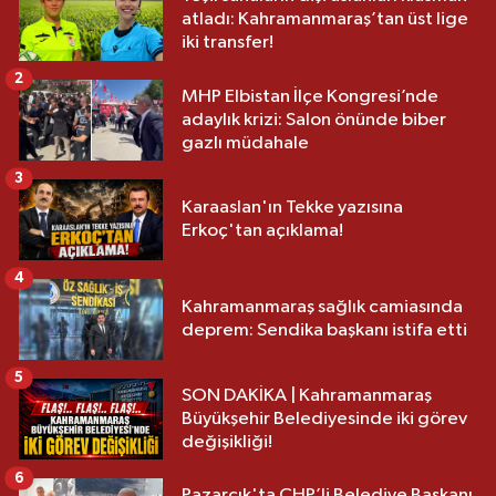
atladı: Kahramanmaraş’tan üst lige
iki transfer!
2
MHP Elbistan İlçe Kongresi’nde
adaylık krizi: Salon önünde biber
gazlı müdahale
3
Karaaslan'ın Tekke yazısına
Erkoç'tan açıklama!
4
Kahramanmaraş sağlık camiasında
deprem: Sendika başkanı istifa etti
5
SON DAKİKA | Kahramanmaraş
Büyükşehir Belediyesinde iki görev
değişikliği!
6
Pazarcık'ta CHP’li Belediye Başkanı