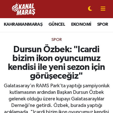
CANLI YAYIN
Kahramanmaraş Nöbetçi Eczaneler
KAHRAMANMARAŞ
GÜNCEL
EKONOMİ
SPOR
KAHRAMANMARAŞ
Kahramanmaraş Hava Durumu
SPOR
GÜNCEL
Kahramanmaraş Namaz Vakitleri
Dursun Özbek: "Icardi
bizim ikon oyuncumuz
SPOR
Kahramanmaraş Trafik Yoğunluk Haritası
kendisi ile yeni sezon için
SİYASET
Süper Lig Puan Durumu ve Fikstür
görüşeceğiz"
EKONOMİ
Tüm Manşetler
Galatasaray’ın RAMS Park’ta yaptığı şampiyonluk
kutlamasının ardından Başkan Dursun Özbek
GÜNDEM
Son Dakika Haberleri
gelenek olduğu üzere kupayı Galatasaraylılar
Derneği’ne getirdi. Özbek, burada yaptığı
MAGAZİN
Haber Arşivi
açıklamada, "Icardi bizim ikon oyuncumuz kendisi