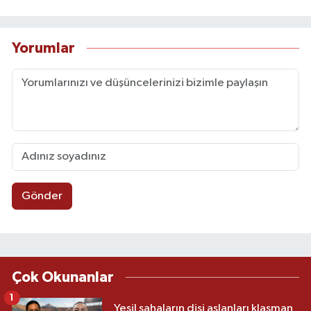
Yorumlar
Gönder
Çok Okunanlar
1
Yeşil sahaların dişi aslanları klasman