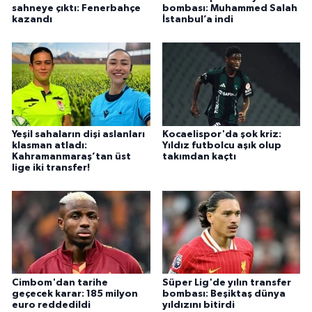
sahneye çıktı: Fenerbahçe
bombası: Muhammed Salah
kazandı
İstanbul’a indi
Yeşil sahaların dişi aslanları
Kocaelispor'da şok kriz:
klasman atladı:
Yıldız futbolcu aşık olup
Kahramanmaraş’tan üst
takımdan kaçtı
lige iki transfer!
Cimbom'dan tarihe
Süper Lig'de yılın transfer
geçecek karar: 185 milyon
bombası: Beşiktaş dünya
euro reddedildi
yıldızını bitirdi