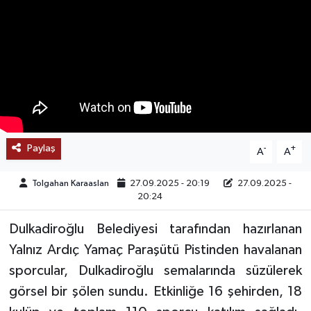
SAĞLIK
EĞİTİM
BÖLGE
KEŞFET
Paylaş
-
+
A
A
POPÜLER
Tolgahan Karaaslan
27.09.2025 - 20:19
27.09.2025 -
20:24
DÜNYA
Dulkadiroğlu Belediyesi tarafından hazırlanan
TREND
Yalnız Ardıç Yamaç Paraşütü Pistinden havalanan
sporcular, Dulkadiroğlu semalarında süzülerek
MEDYA
görsel bir şölen sundu. Etkinliğe 16 şehirden, 18
OTOMOTİV