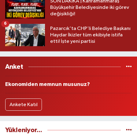
SON DAKİKA | Kahramanmaraş
Büyükşehir Belediyesinde iki görev
değişikliği!
6
Pazarcık'ta CHP’li Belediye Başkanı
Haydar İkizler tüm ekibiyle istifa
etti! İşte yeni partisi
Anket
Ekonomiden memnun musunuz?
Ankete Katıl
Yükleniyor...