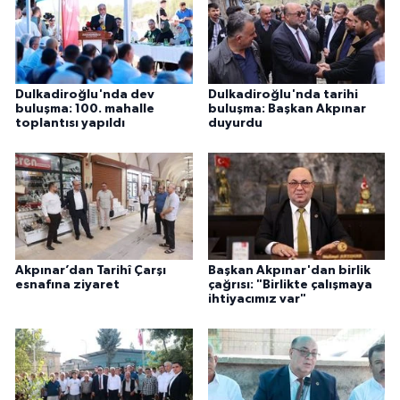
Dulkadiroğlu'nda dev
Dulkadiroğlu'nda tarihi
buluşma: 100. mahalle
buluşma: Başkan Akpınar
toplantısı yapıldı
duyurdu
Akpınar’dan Tarihî Çarşı
Başkan Akpınar'dan birlik
esnafına ziyaret
çağrısı: "Birlikte çalışmaya
ihtiyacımız var"