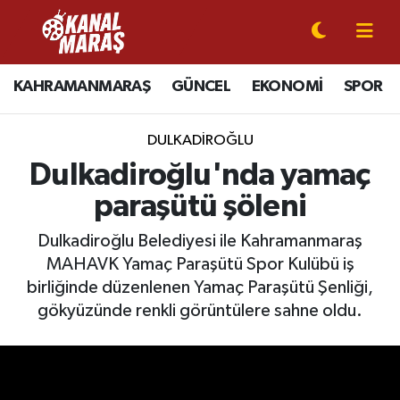
CANLI YAYIN
Kahramanmaraş Nöbetçi Eczaneler
KAHRAMANMARAŞ
GÜNCEL
EKONOMİ
SPOR
KAHRAMANMARAŞ
Kahramanmaraş Hava Durumu
DULKADİROĞLU
GÜNCEL
Kahramanmaraş Namaz Vakitleri
Dulkadiroğlu'nda yamaç
paraşütü şöleni
SPOR
Kahramanmaraş Trafik Yoğunluk Haritası
Dulkadiroğlu Belediyesi ile Kahramanmaraş
SİYASET
Süper Lig Puan Durumu ve Fikstür
MAHAVK Yamaç Paraşütü Spor Kulübü iş
birliğinde düzenlenen Yamaç Paraşütü Şenliği,
EKONOMİ
Tüm Manşetler
gökyüzünde renkli görüntülere sahne oldu.
GÜNDEM
Son Dakika Haberleri
MAGAZİN
Haber Arşivi