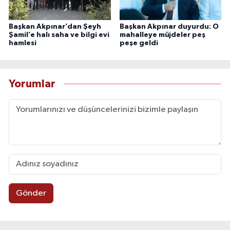
Başkan Akpınar’dan Şeyh
Başkan Akpınar duyurdu: O
Şamil’e halı saha ve bilgi evi
mahalleye müjdeler peş
hamlesi
peşe geldi
Yorumlar
Gönder