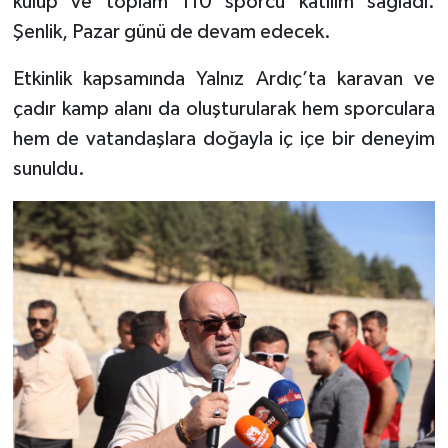
kulüp ve toplam 110 sporcu katılım sağladı.
Şenlik, Pazar günü de devam edecek.
TEKNOLOJİ
Etkinlik kapsamında Yalnız Ardıç’ta karavan ve
YAŞAM
çadır kamp alanı da oluşturularak hem sporculara
hem de vatandaşlara doğayla iç içe bir deneyim
KÜLTÜR SANAT
sunuldu.