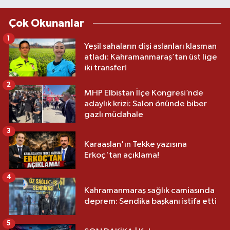
Çok Okunanlar
1
Yeşil sahaların dişi aslanları klasman
atladı: Kahramanmaraş’tan üst lige
iki transfer!
2
MHP Elbistan İlçe Kongresi’nde
adaylık krizi: Salon önünde biber
gazlı müdahale
3
Karaaslan'ın Tekke yazısına
Erkoç'tan açıklama!
4
Kahramanmaraş sağlık camiasında
deprem: Sendika başkanı istifa etti
5