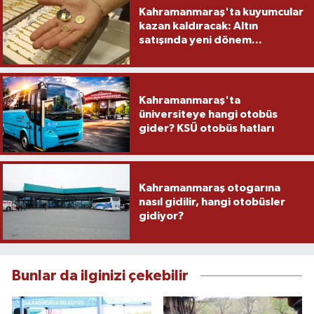
Kahramanmaraş'ta kuyumcular
kazan kaldıracak: Altın
satışında yeni dönem...
Kahramanmaraş'ta
üniversiteye hangi otobüs
gider? KSÜ otobüs hatları
Kahramanmaraş otogarına
nasıl gidilir, hangi otobüsler
gidiyor?
Bunlar da ilginizi çekebilir