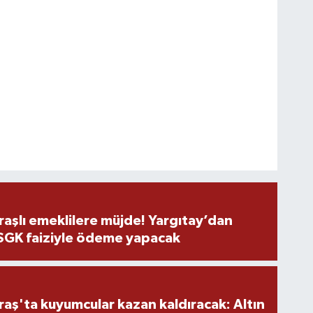
şlı emeklilere müjde! Yargıtay’dan
 SGK faiziyle ödeme yapacak
ş'ta kuyumcular kazan kaldıracak: Altın