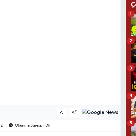
Ç
1
2
3
4
-
+
A
A
5
2
Okunma Süresi: 1 Dk