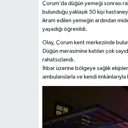
Çorum’da düğün yemeği sonrası raha
bulunduğu yaklaşık 50 kişi hastaneye
TEKNOLOJİ
ikram edilen yemeğin ardından mide b
YAŞAM
yaşadığı öğrenildi.
Olay, Çorum kent merkezinde bulun
KÜLTÜR SANAT
Düğün merasimine katılan çok sayıda 
rahatsızlandı.
İhbar üzerine bölgeye sağlık ekipler
ambulanslarla ve kendi imkânlarıyla