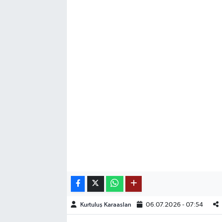
SAĞLIK
EĞİTİM
BÖLGE
KEŞFET
POPÜLER
DÜNYA
TREND
MEDYA
Kurtuluş Karaaslan
06.07.2026 - 07:54
OTOMOTİV