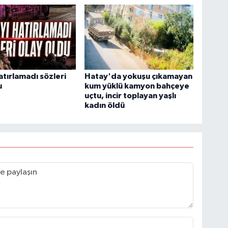
atırlamadı sözleri
Hatay'da yokuşu çıkamayan
u
kum yüklü kamyon bahçeye
uçtu, incir toplayan yaşlı
kadın öldü