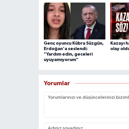
Genç oyuncu Kübra Süzgün,
Kazayı h
Erdoğan'a seslendi:
olay old
"Yardım edin, geceleri
uyuyamıyorum"
Yorumlar