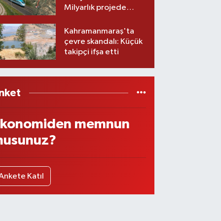
Milyarlık projede
imzalar atıldı
Kahramanmaraş'ta
çevre skandalı: Küçük
takipçi ifşa etti
nket
konomiden memnun
usunuz?
Ankete Katıl