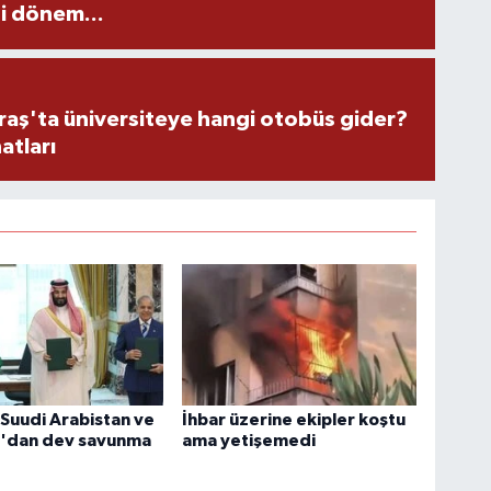
i dönem...
ş'ta üniversiteye hangi otobüs gider?
atları
 Suudi Arabistan ve
İhbar üzerine ekipler koştu
n'dan dev savunma
ama yetişemedi