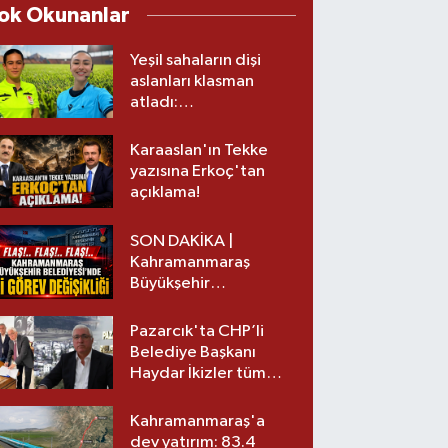
ok Okunanlar
Yeşil sahaların dişi
aslanları klasman
atladı:
Kahramanmaraş’tan
üst lige iki transfer!
Karaaslan'ın Tekke
yazısına Erkoç'tan
açıklama!
SON DAKİKA |
Kahramanmaraş
Büyükşehir
Belediyesinde iki
görev değişikliği!
Pazarcık'ta CHP’li
Belediye Başkanı
Haydar İkizler tüm
ekibiyle istifa etti! İşte
yeni partisi
Kahramanmaraş'a
dev yatırım: 83.4