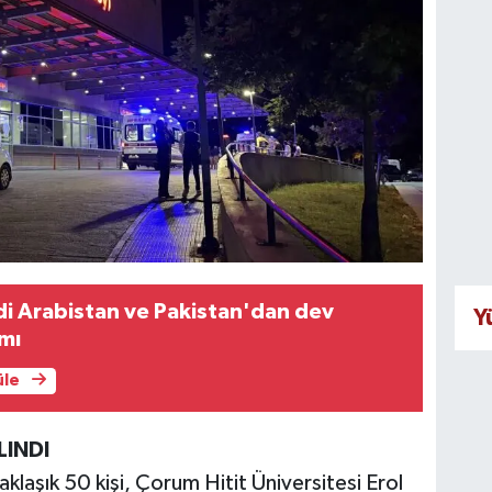
di Arabistan ve Pakistan'dan dev
Y
mı
üle
LINDI
aklaşık 50 kişi, Çorum Hitit Üniversitesi Erol