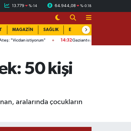
13.779
64.944,08
%
-14
%
-0.18
T
MAGAZİN
SAĞLIK
EĞİTİM
YAŞAM
DÜN
n istiyorum"
14:32
Gaziantep'te kaçak kazıya suçüstü: Evin altı
k: 50 kişi
nan, aralarında çocukların