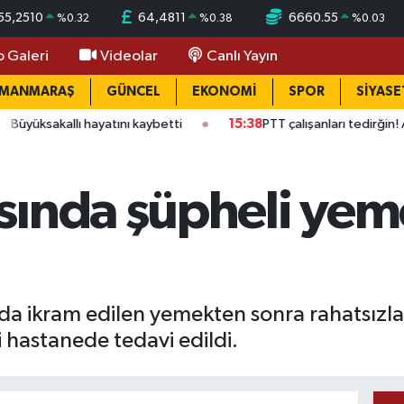
55,2510
64,4811
6660.55
%
0.32
%
0.38
%
0.03
o Galeri
Videolar
Canlı Yayın
AMANMARAŞ
GÜNCEL
EKONOMİ
SPOR
SİYASE
lı hayatını kaybetti
15:38
PTT çalışanları tedirğin! Ateş: "Vicda
ında şüpheli yeme
a ikram edilen yemekten sonra rahatsızla
 hastanede tedavi edildi.