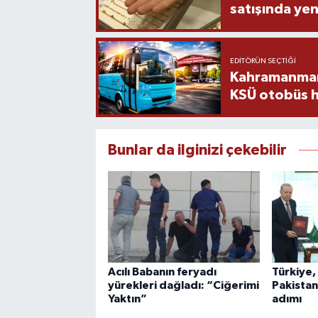
satışında yen
EDITÖRÜN SEÇTIĞI
Kahramanmara
KSÜ otobüs h
Bunlar da ilginizi çekebilir
Acılı Babanın feryadı
Türkiye,
yürekleri dağladı: “Ciğerimi
Pakista
Yaktın”
adımı