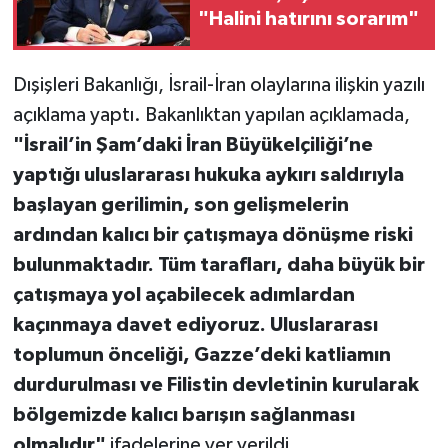
"Halini hatırını sorarım"
TEKNOLOJİ
Dışişleri Bakanlığı, İsrail-İran olaylarına ilişkin yazılı
YAŞAM
açıklama yaptı. Bakanlıktan yapılan açıklamada,
"İsrail’in Şam’daki İran Büyükelçiliği’ne
KÜLTÜR SANAT
yaptığı uluslararası hukuka aykırı saldırıyla
başlayan gerilimin, son gelişmelerin
ardından kalıcı bir çatışmaya dönüşme riski
bulunmaktadır. Tüm tarafları, daha büyük bir
çatışmaya yol açabilecek adımlardan
kaçınmaya davet ediyoruz. Uluslararası
toplumun önceliği, Gazze’deki katliamın
durdurulması ve Filistin devletinin kurularak
bölgemizde kalıcı barışın sağlanması
olmalıdır"
ifadelerine yer verildi.