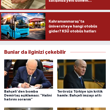
satışında yeni dönem...
Kahramanmaraş'ta
üniversiteye hangi otobüs
gider? KSÜ otobüs hatları
Bunlar da ilginizi çekebilir
Bahçeli'den bomba
Terörsüz Türkiye için kritik
Demirtaş açıklaması: "Halini
hamle: Bahçeli imzayı attı
hatırını sorarım"