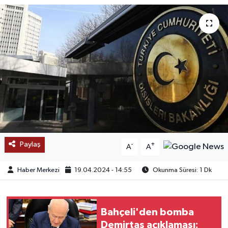
SAĞLIK
EĞİTİM
BÖLGE
KEŞFET
POPÜLER
Paylaş
-
+
A
A
DÜNYA
Haber Merkezi
19.04.2024 - 14:55
Okunma Süresi: 1 Dk
TREND
MEDYA
Bahçeli'den bomba
Demirtaş açıklaması:
OTOMOTİV