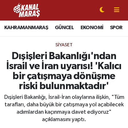
CANLI YAYIN
Kahramanmaraş Nöbetçi Eczaneler
KAHRAMANMARAŞ
GÜNCEL
EKONOMİ
SPOR
KAHRAMANMARAŞ
Kahramanmaraş Hava Durumu
SIYASET
GÜNCEL
Kahramanmaraş Namaz Vakitleri
Dışişleri Bakanlığı'ndan
İsrail ve İran uyarısı! 'Kalıcı
SPOR
Kahramanmaraş Trafik Yoğunluk Haritası
bir çatışmaya dönüşme
SİYASET
Süper Lig Puan Durumu ve Fikstür
riski bulunmaktadır'
EKONOMİ
Tüm Manşetler
Dışişleri Bakanlığı, İsrail-İran olaylarına ilişkin, "Tüm
tarafları, daha büyük bir çatışmaya yol açabilecek
GÜNDEM
Son Dakika Haberleri
adımlardan kaçınmaya davet ediyoruz"
açıklamasını yaptı.
MAGAZİN
Haber Arşivi