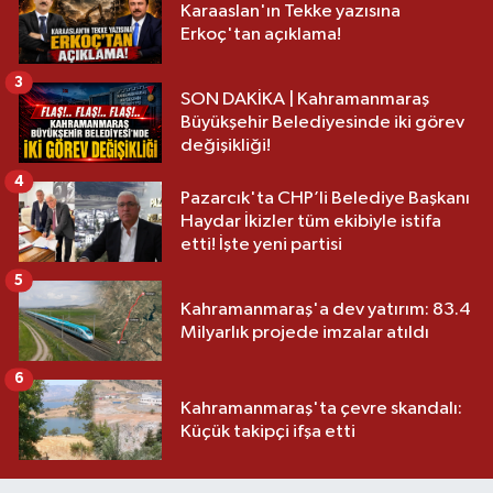
Karaaslan'ın Tekke yazısına
Erkoç'tan açıklama!
3
SON DAKİKA | Kahramanmaraş
Büyükşehir Belediyesinde iki görev
değişikliği!
4
Pazarcık'ta CHP’li Belediye Başkanı
Haydar İkizler tüm ekibiyle istifa
etti! İşte yeni partisi
5
Kahramanmaraş'a dev yatırım: 83.4
Milyarlık projede imzalar atıldı
6
Kahramanmaraş'ta çevre skandalı:
Küçük takipçi ifşa etti