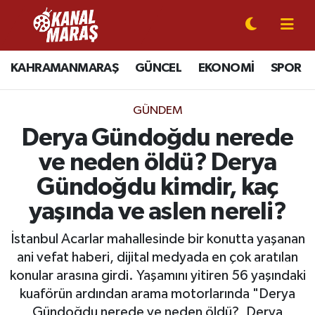
CANLI YAYIN
Kahramanmaraş Nöbetçi Eczaneler
KAHRAMANMARAŞ
GÜNCEL
EKONOMİ
SPOR
KAHRAMANMARAŞ
Kahramanmaraş Hava Durumu
GÜNDEM
GÜNCEL
Kahramanmaraş Namaz Vakitleri
Derya Gündoğdu nerede
ve neden öldü? Derya
SPOR
Kahramanmaraş Trafik Yoğunluk Haritası
Gündoğdu kimdir, kaç
SİYASET
Süper Lig Puan Durumu ve Fikstür
yaşında ve aslen nereli?
EKONOMİ
Tüm Manşetler
İstanbul Acarlar mahallesinde bir konutta yaşanan
ani vefat haberi, dijital medyada en çok aratılan
GÜNDEM
Son Dakika Haberleri
konular arasına girdi. Yaşamını yitiren 56 yaşındaki
kuaförün ardından arama motorlarında "Derya
MAGAZİN
Haber Arşivi
Gündoğdu nerede ve neden öldü?, Derya