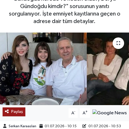
Gündoğdu kimdir?" sorusunun yanıtı
SAĞLIK
sorgulanıyor. İşte emniyet kayıtlarına geçen o
adrese dair tüm detaylar.
EĞİTİM
BÖLGE
KEŞFET
POPÜLER
DÜNYA
TREND
Paylaş
-
+
MEDYA
A
A
Serkan Karaaslan
01.07.2026 - 10:15
01.07.2026 - 10:53
OTOMOTİV