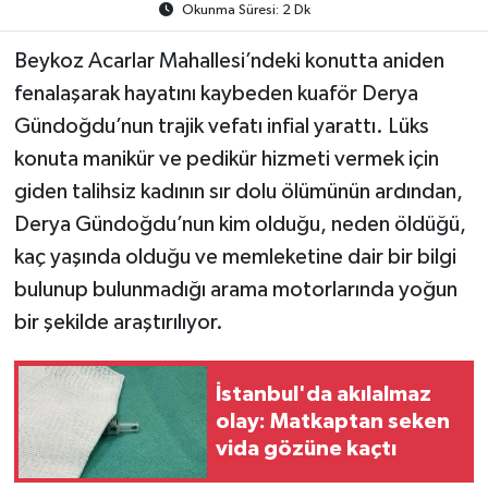
Okunma Süresi: 2 Dk
TEKNOLOJİ
Beykoz Acarlar Mahallesi’ndeki konutta aniden
fenalaşarak hayatını kaybeden kuaför Derya
YAŞAM
Gündoğdu’nun trajik vefatı infial yarattı. Lüks
konuta manikür ve pedikür hizmeti vermek için
KÜLTÜR SANAT
giden talihsiz kadının sır dolu ölümünün ardından,
Derya Gündoğdu’nun kim olduğu, neden öldüğü,
kaç yaşında olduğu ve memleketine dair bir bilgi
bulunup bulunmadığı arama motorlarında yoğun
bir şekilde araştırılıyor.
İstanbul'da akılalmaz
olay: Matkaptan seken
vida gözüne kaçtı