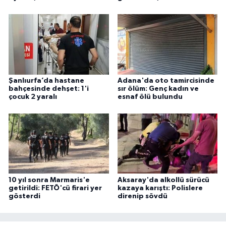
Şanlıurfa’da hastane
Adana'da oto tamircisinde
bahçesinde dehşet: 1'i
sır ölüm: Genç kadın ve
çocuk 2 yaralı
esnaf ölü bulundu
10 yıl sonra Marmaris'e
Aksaray'da alkollü sürücü
getirildi: FETÖ'cü firari yer
kazaya karıştı: Polislere
gösterdi
direnip sövdü