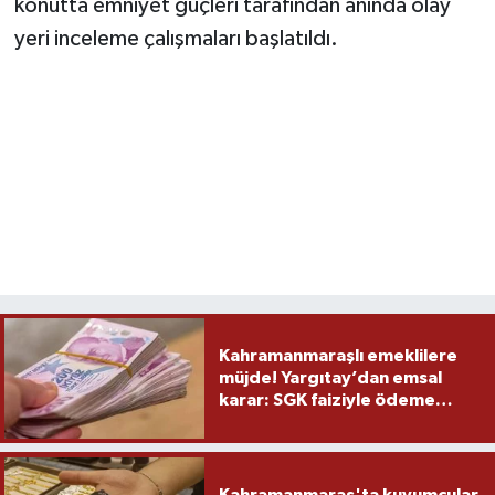
konutta emniyet güçleri tarafından anında olay
yeri inceleme çalışmaları başlatıldı.
Kahramanmaraşlı emeklilere
müjde! Yargıtay’dan emsal
karar: SGK faiziyle ödeme
yapacak
Kahramanmaraş'ta kuyumcular