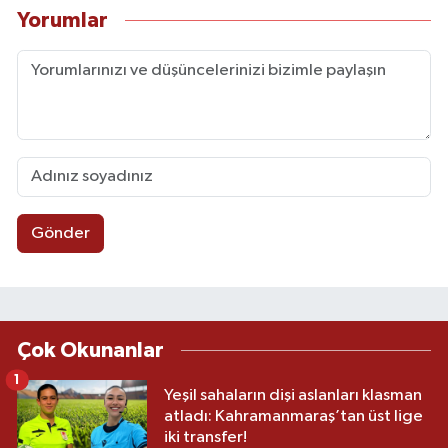
Yorumlar
Gönder
Çok Okunanlar
1
Yeşil sahaların dişi aslanları klasman
atladı: Kahramanmaraş’tan üst lige
iki transfer!