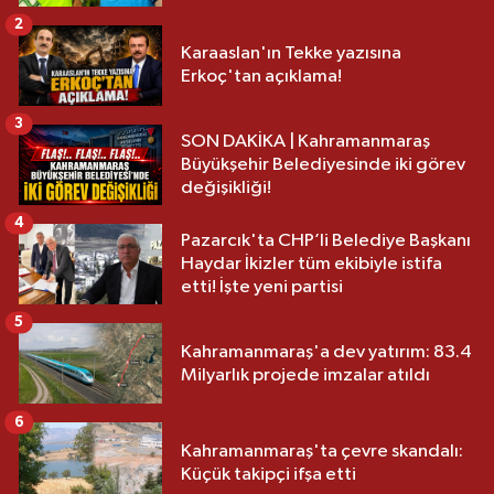
2
Karaaslan'ın Tekke yazısına
Erkoç'tan açıklama!
3
SON DAKİKA | Kahramanmaraş
Büyükşehir Belediyesinde iki görev
değişikliği!
4
Pazarcık'ta CHP’li Belediye Başkanı
Haydar İkizler tüm ekibiyle istifa
etti! İşte yeni partisi
5
Kahramanmaraş'a dev yatırım: 83.4
Milyarlık projede imzalar atıldı
6
Kahramanmaraş'ta çevre skandalı:
Küçük takipçi ifşa etti