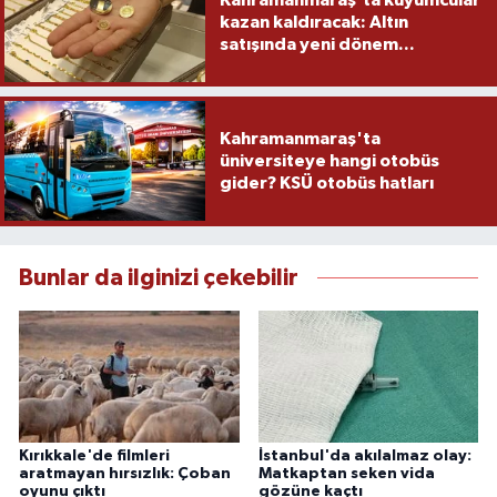
kazan kaldıracak: Altın
satışında yeni dönem...
Kahramanmaraş'ta
üniversiteye hangi otobüs
gider? KSÜ otobüs hatları
Bunlar da ilginizi çekebilir
Kırıkkale'de filmleri
İstanbul'da akılalmaz olay:
aratmayan hırsızlık: Çoban
Matkaptan seken vida
oyunu çıktı
gözüne kaçtı