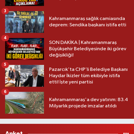
3
Kahramanmaraş sağlık camiasında
deprem: Sendika başkanı istifa etti
4
SON DAKİKA | Kahramanmaraş
Büyükşehir Belediyesinde iki görev
değişikliği!
5
Pazarcık'ta CHP’li Belediye Başkanı
Haydar İkizler tüm ekibiyle istifa
etti! İşte yeni partisi
6
Kahramanmaraş'a dev yatırım: 83.4
Milyarlık projede imzalar atıldı
Anket