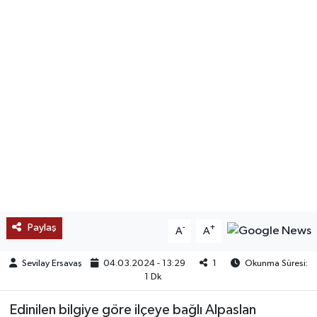
SAĞLIK
EĞİTİM
BÖLGE
KEŞFET
POPÜLER
DÜNYA
Paylaş
-
+
A
A
TREND
Sevilay Ersavaş
04.03.2024 - 13:29
1
Okunma Süresi:
MEDYA
1 Dk
Edinilen bilgiye göre ilçeye bağlı Alpaslan
OTOMOTİV