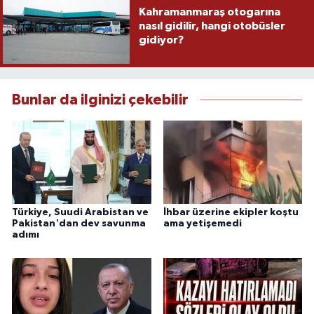
Kahramanmaraş otogarına
nasıl gidilir, hangi otobüsler
gidiyor?
Bunlar da ilginizi çekebilir
Türkiye, Suudi Arabistan ve
İhbar üzerine ekipler koştu
Pakistan'dan dev savunma
ama yetişemedi
adımı