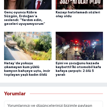
Genç oyuncu Kübra
Kazayı hatırlamadı sözleri
Süzgün, Erdoğan'a
olay oldu
seslendi: "Yardım edin,
geceleri uyuyamıyorum"
Hatay'da yokuşu
Eşini ve çocuğunu kazada
çıkamayan kum yüklü
kaybetti! İki otomobil kafa
kamyon bahçeye uçtu, incir
kafaya çarpıştı: 2 ölü 5
toplayan yaşlı kadın öldü
yaralı
Yorumlar