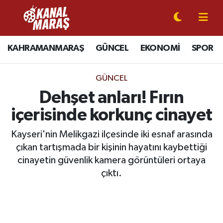
CANLI YAYIN
Kahramanmaraş Nöbetçi Eczaneler
KAHRAMANMARAŞ
GÜNCEL
EKONOMİ
SPOR
KAHRAMANMARAŞ
Kahramanmaraş Hava Durumu
GÜNCEL
GÜNCEL
Kahramanmaraş Namaz Vakitleri
Dehşet anları! Fırın
içerisinde korkunç cinayet
SPOR
Kahramanmaraş Trafik Yoğunluk Haritası
Kayseri'nin Melikgazi ilçesinde iki esnaf arasında
SİYASET
Süper Lig Puan Durumu ve Fikstür
çıkan tartışmada bir kişinin hayatını kaybettiği
cinayetin güvenlik kamera görüntüleri ortaya
EKONOMİ
Tüm Manşetler
çıktı.
GÜNDEM
Son Dakika Haberleri
MAGAZİN
Haber Arşivi