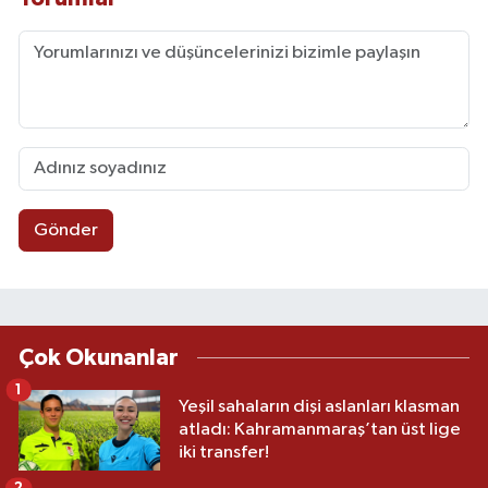
Gönder
Çok Okunanlar
1
Yeşil sahaların dişi aslanları klasman
atladı: Kahramanmaraş’tan üst lige
iki transfer!