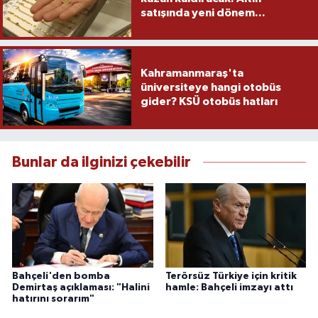
satışında yeni dönem...
Kahramanmaraş'ta
üniversiteye hangi otobüs
gider? KSÜ otobüs hatları
Bunlar da ilginizi çekebilir
Bahçeli'den bomba
Terörsüz Türkiye için kritik
Demirtaş açıklaması: "Halini
hamle: Bahçeli imzayı attı
hatırını sorarım"