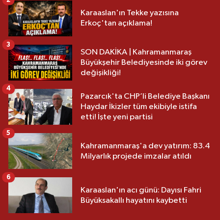
2
Karaaslan'ın Tekke yazısına
Erkoç'tan açıklama!
3
SON DAKİKA | Kahramanmaraş
Büyükşehir Belediyesinde iki görev
değişikliği!
4
Pazarcık'ta CHP’li Belediye Başkanı
Haydar İkizler tüm ekibiyle istifa
etti! İşte yeni partisi
5
Kahramanmaraş'a dev yatırım: 83.4
Milyarlık projede imzalar atıldı
6
Karaaslan'ın acı günü: Dayısı Fahri
Büyüksakallı hayatını kaybetti