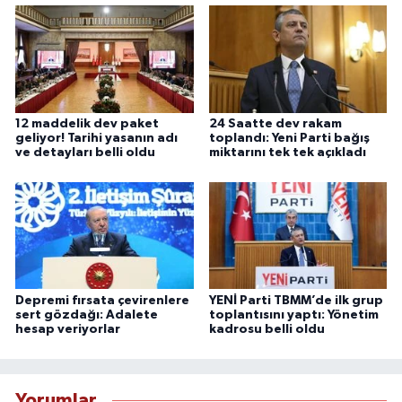
12 maddelik dev paket
24 Saatte dev rakam
geliyor! Tarihi yasanın adı
toplandı: Yeni Parti bağış
ve detayları belli oldu
miktarını tek tek açıkladı
Depremi fırsata çevirenlere
YENİ Parti TBMM’de ilk grup
sert gözdağı: Adalete
toplantısını yaptı: Yönetim
hesap veriyorlar
kadrosu belli oldu
Yorumlar