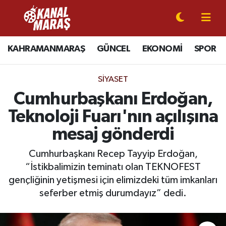
CANLI YAYIN
Kahramanmaraş Nöbetçi Eczaneler
KAHRAMANMARAŞ
GÜNCEL
EKONOMİ
SPOR
KAHRAMANMARAŞ
Kahramanmaraş Hava Durumu
SIYASET
GÜNCEL
Kahramanmaraş Namaz Vakitleri
Cumhurbaşkanı Erdoğan,
Teknoloji Fuarı'nın açılışına
SPOR
Kahramanmaraş Trafik Yoğunluk Haritası
mesaj gönderdi
SİYASET
Süper Lig Puan Durumu ve Fikstür
Cumhurbaşkanı Recep Tayyip Erdoğan,
“İstikbalimizin teminatı olan TEKNOFEST
EKONOMİ
Tüm Manşetler
gençliğinin yetişmesi için elimizdeki tüm imkanları
GÜNDEM
Son Dakika Haberleri
seferber etmiş durumdayız” dedi.
MAGAZİN
Haber Arşivi