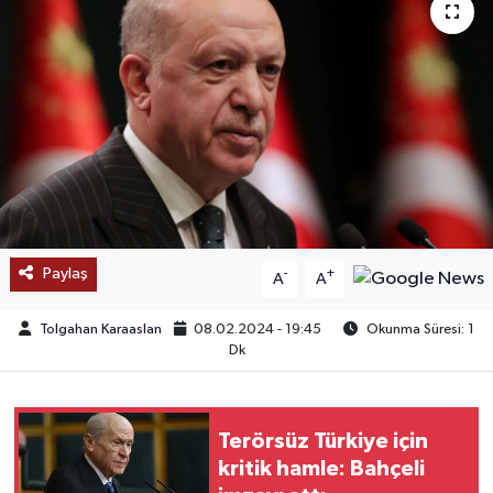
SAĞLIK
EĞİTİM
BÖLGE
KEŞFET
POPÜLER
Paylaş
-
+
A
A
DÜNYA
Tolgahan Karaaslan
08.02.2024 - 19:45
Okunma Süresi: 1
Dk
TREND
MEDYA
Terörsüz Türkiye için
kritik hamle: Bahçeli
OTOMOTİV