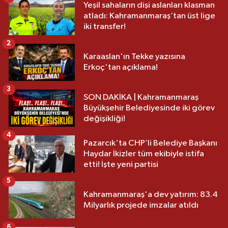
Yeşil sahaların dişi aslanları klasman
atladı: Kahramanmaraş’tan üst lige
iki transfer!
2
Karaaslan'ın Tekke yazısına
Erkoç'tan açıklama!
3
SON DAKİKA | Kahramanmaraş
Büyükşehir Belediyesinde iki görev
değişikliği!
4
Pazarcık'ta CHP’li Belediye Başkanı
Haydar İkizler tüm ekibiyle istifa
etti! İşte yeni partisi
5
Kahramanmaraş'a dev yatırım: 83.4
Milyarlık projede imzalar atıldı
6