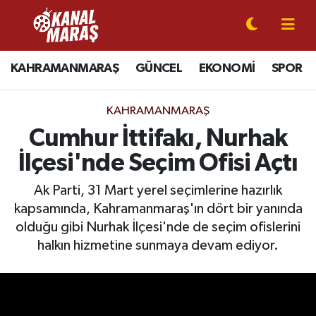
CANLI YAYIN
Kahramanmaraş Nöbetçi Eczaneler
KAHRAMANMARAŞ
GÜNCEL
EKONOMİ
SPOR
KAHRAMANMARAŞ
Kahramanmaraş Hava Durumu
KAHRAMANMARAŞ
GÜNCEL
Kahramanmaraş Namaz Vakitleri
Cumhur İttifakı, Nurhak
İlçesi'nde Seçim Ofisi Açtı
SPOR
Kahramanmaraş Trafik Yoğunluk Haritası
Ak Parti, 31 Mart yerel seçimlerine hazırlık
SİYASET
Süper Lig Puan Durumu ve Fikstür
kapsamında, Kahramanmaraş'ın dört bir yanında
olduğu gibi Nurhak İlçesi'nde de seçim ofislerini
EKONOMİ
Tüm Manşetler
halkın hizmetine sunmaya devam ediyor.
GÜNDEM
Son Dakika Haberleri
MAGAZİN
Haber Arşivi