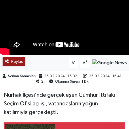
SAĞLIK
EĞİTİM
BÖLGE
KEŞFET
Paylaş
-
+
A
A
POPÜLER
Serkan Karaaslan
25.02.2024 - 15:32
25.02.2024 - 16:41
2
Okunma Süresi: 1 Dk
DÜNYA
Nurhak İlçesi'nde gerçekleşen Cumhur İttifakı
TREND
Seçim Ofisi açılışı, vatandaşların yoğun
katılımıyla gerçekleşti.
MEDYA
OTOMOTİV