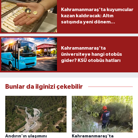
Kahramanmaraş'ta kuyumcular
kazan kaldıracak: Altın
satışında yeni dönem...
Kahramanmaraş'ta
üniversiteye hangi otobüs
gider? KSÜ otobüs hatları
Bunlar da ilginizi çekebilir
Andırın’ın ulaşımını
Kahramanmaraş'ta