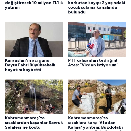
değiştirecek 10 milyon TL’lik
korkutan kayıp: 2 yaşındaki
yatırım
çocuk sulama kanalında
bulundu
Karaaslan'ın acı günü:
PTT çalışanları tedirğin!
Dayısı Fahri Büyüksakallı
Ateş: "Vicdan istiyorum"
hayatını kaybetti
Kahramanmaraş'ta
Kahramanmaraş’ta
sıcaklardan kaçanlar Savruk
sıcaklara karşı 'Atadan
Şelalesi'ne koştu
Kalma' yöntem: Buzdolabı