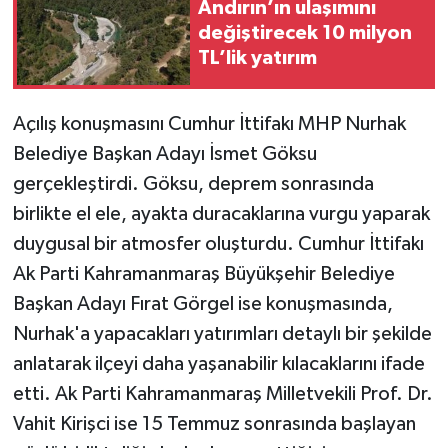
Andırın’ın ulaşımını
değiştirecek 10 milyon
TEKNOLOJİ
TL’lik yatırım
YAŞAM
Açılış konuşmasını Cumhur İttifakı MHP Nurhak
KÜLTÜR SANAT
Belediye Başkan Adayı İsmet Göksu
gerçekleştirdi. Göksu, deprem sonrasında
birlikte el ele, ayakta duracaklarına vurgu yaparak
duygusal bir atmosfer oluşturdu. Cumhur İttifakı
Ak Parti Kahramanmaraş Büyükşehir Belediye
Başkan Adayı Fırat Görgel ise konuşmasında,
Nurhak'a yapacakları yatırımları detaylı bir şekilde
anlatarak ilçeyi daha yaşanabilir kılacaklarını ifade
etti. Ak Parti Kahramanmaraş Milletvekili Prof. Dr.
Vahit Kirişci ise 15 Temmuz sonrasında başlayan