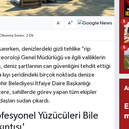
5
-
+
A
A
Okunma Süresi: 2 Dk
6
ırken, denizlerdeki gizli tehlike "rip
teoroloji Genel Müdürlüğü ve ilgili valiliklerin
 deniz şartlarının can güvenliğini tehdit ettiği
kıyı şeridindeki birçok noktada denize
ir Belediyesi İtfaiye Daire Başkanlığı
A
zere, sahillerde görev yapan tüm ekipler
daşları sudan çıkardı.
E
fesyonel Yüzücüleri Bile
m
ıntısı'