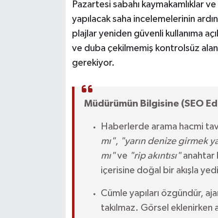
Pazartesi sabahı kaymakamlıklar ve 
yapılacak saha incelemelerinin ardı
plajlar yeniden güvenli kullanıma a
ve duba çekilmemiş kontrolsüz alan
gerekiyor.
Müdürümün Bilgisine (SEO Edi
Haberlerde arama hacmi ta
mı"
,
"yarın denize girmek y
mı"
ve
"rip akıntısı"
anahtar 
içerisine doğal bir akışla yedi
Cümle yapıları özgündür, aja
takılmaz. Görsel eklenirken al