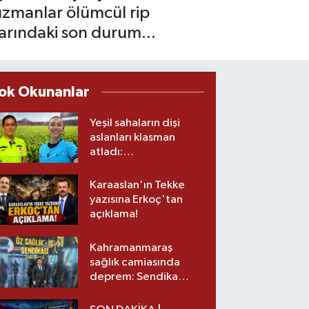
uzmanlar ölümcül rip
larındaki son durum...
ok Okunanlar
Yeşil sahaların dişi
aslanları klasman
atladı:
Kahramanmaraş’tan
üst lige iki transfer!
Karaaslan'ın Tekke
yazısına Erkoç'tan
açıklama!
Kahramanmaraş
sağlık camiasında
deprem: Sendika
başkanı istifa etti