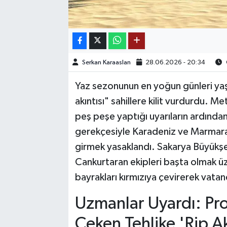
TEKNOLOJİ
YAŞAM
Serkan Karaaslan
28.06.2026 - 20:34
KÜLTÜR SANAT
Yaz sezonunun en yoğun günleri yaşan
akıntısı" sahillere kilit vurdurdu. Me
peş peşe yaptığı uyarıların ardından,
gerekçesiyle Karadeniz ve Marmara 
girmek yasaklandı. Sakarya Büyükşeh
Cankurtaran ekipleri başta olmak ü
bayrakları kırmızıya çevirerek vatan
Uzmanlar Uyardı: Pro
Çeken Tehlike 'Rip Ak