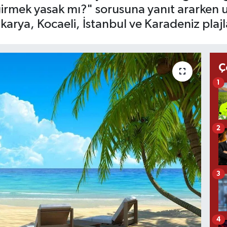
irmek yasak mı?" sorusuna yanıt ararken 
Sakarya, Kocaeli, İstanbul ve Karadeniz plaj
Ç
1
2
3
4