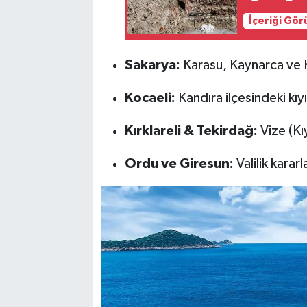
İçeriği Gö
Sakarya:
Karasu, Kaynarca ve Ko
Kocaeli:
Kandıra ilçesindeki kıyı
Kırklareli & Tekirdağ:
Vize (Kıy
Ordu ve Giresun:
Valilik kararl