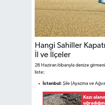
Hangi Sahiller Kapatı
İl ve İlçeler
28 Haziran itibarıyla denize girmeni
liste:
İstanbul:
Şile (Ayazma ve Ağva 
Kazı alanı
uğradığını