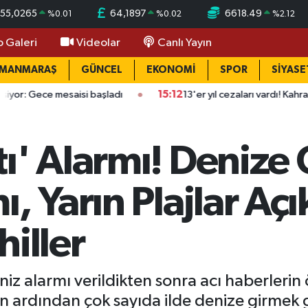
55,0265
64,1897
6618.49
%
0.01
%
0.02
%
2.12
o Galeri
Videolar
Canlı Yayın
AMANMARAŞ
GÜNCEL
EKONOMİ
SPOR
SİYASE
isi başladı
15:12
13'er yıl cezaları vardı! Kahramanmaraş'ta as
ı' Alarmı! Denize
 Yarın Plajlar Açık 
hiller
iz alarmı verildikten sonra acı haberler
ın ardından çok sayıda ilde denize girmek 