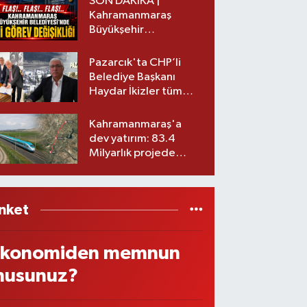
SON DAKİKA |
Kahramanmaraş
Büyükşehir
Belediyesinde iki
görev değişikliği!
Pazarcık'ta CHP’li
Belediye Başkanı
Haydar İkizler tüm
ekibiyle istifa etti! İşte
yeni partisi
Kahramanmaraş'a
dev yatırım: 83.4
Milyarlık projede
imzalar atıldı
nket
konomiden memnun
usunuz?