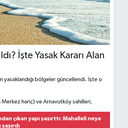
ldı? İşte Yasak Kararı Alan
n yasaklandığı bölgeler güncellendi. İşte o
Merkez hariç) ve Arnavutköy sahilleri,
ndan çıkan yapı şaşırttı: Mahalleli neye
 şaşırdı