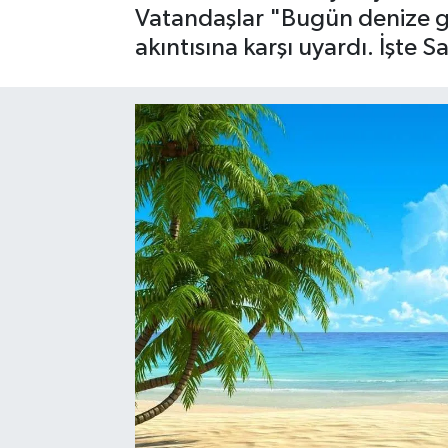
Vatandaşlar "Bugün denize g
SAĞLIK
akıntısına karşı uyardı. İşte 
EĞİTİM
BÖLGE
KEŞFET
POPÜLER
DÜNYA
TREND
MEDYA
OTOMOTİV