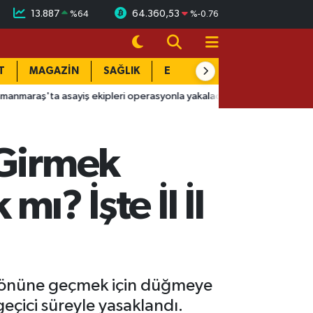
13.887
64.360,53
%
64
%
-0.76
T
MAGAZİN
SAĞLIK
EĞİTİM
YAŞAM
DÜN
ayiş ekipleri operasyonla yakaladı
14:51
Başkan Görgel müjdeyi 
 Girmek
mı? İşte İl İl
in önüne geçmek için düğmeye
geçici süreyle yasaklandı.