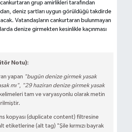
cankurtaran grup amirlikleri tarafından
ndan, deniz şartları uygun görüldüğü takdirde
çılacak. Vatandaşların cankurtaran bulunmayan
larda denize girmekten kesinlikle kaçınması
tör Notu):
van yapan
"bugün denize girmek yasak
asak mı"
,
"29 haziran denize girmek yasak
kelimeleri tam ve varyasyonlu olarak metin
rilmiştir.
ns kopyası (duplicate content) filtresine
t etiketlerine (alt tag) "Şile kırmızı bayrak