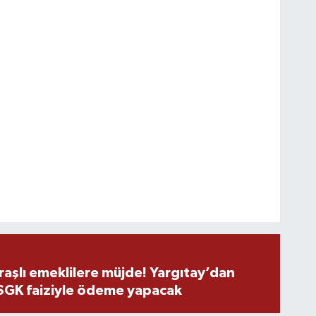
şlı emeklilere müjde! Yargıtay’dan
 SGK faiziyle ödeme yapacak