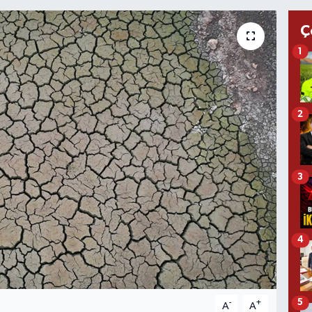
Ç
1
2
3
4
5
-
+
A
A