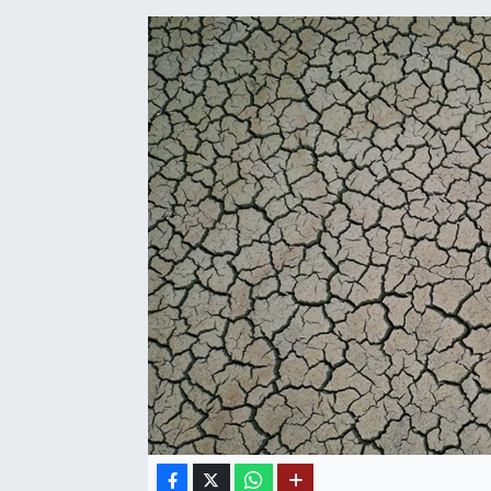
SAĞLIK
EĞİTİM
BÖLGE
KEŞFET
POPÜLER
DÜNYA
TREND
MEDYA
OTOMOTİV