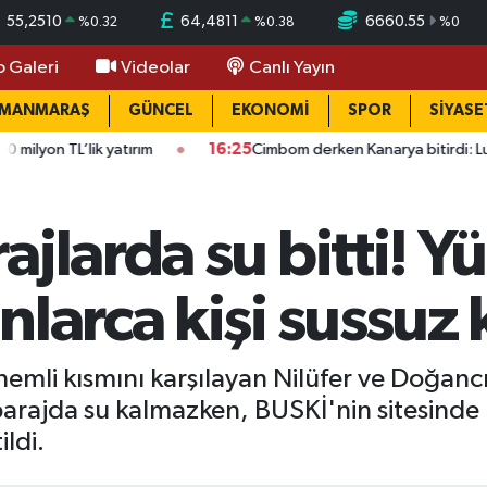
55,2510
64,4811
6660.55
%
0.32
%
0.38
%
0
o Galeri
Videolar
Canlı Yayın
AMANMARAŞ
GÜNCEL
EKONOMİ
SPOR
SİYASE
ik yatırım
16:25
Cimbom derken Kanarya bitirdi: Lukaku adım a
ajlarda su bitti! Y
larca kişi sussuz 
mli kısmını karşılayan Nilüfer ve Doğancı
 barajda su kalmazken, BUSKİ'nin sitesinde 
ildi.