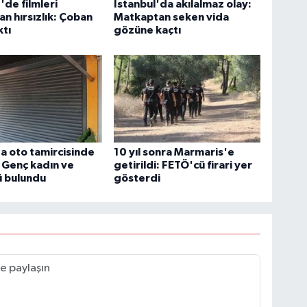
'de filmleri
İstanbul'da akılalmaz olay:
n hırsızlık: Çoban
Matkaptan seken vida
ktı
gözüne kaçtı
 oto tamircisinde
10 yıl sonra Marmaris'e
: Genç kadın ve
getirildi: FETÖ'cü firari yer
ü bulundu
gösterdi