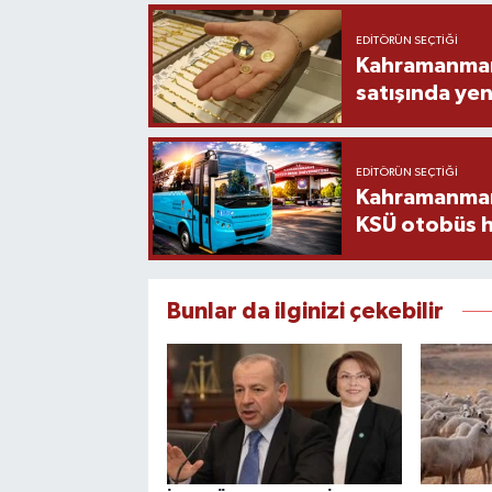
EDITÖRÜN SEÇTIĞI
Kahramanmara
satışında yen
EDITÖRÜN SEÇTIĞI
Kahramanmara
KSÜ otobüs h
Bunlar da ilginizi çekebilir