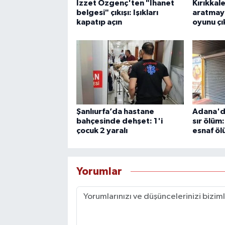
İzzet Özgenç'ten "İhanet
Kırıkkale
belgesi" çıkışı: Işıkları
aratmaya
kapatıp açın
oyunu çı
Şanlıurfa’da hastane
Adana'da
bahçesinde dehşet: 1'i
sır ölüm
çocuk 2 yaralı
esnaf öl
Yorumlar