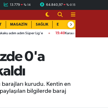
13.779
64.840,97
%
-14
%
-0.15
T
MAGAZİN
SAĞLIK
EĞİTİM
YAŞAM
DÜN
dım Süper Lig'e
15:40
Karaaslan'ın acı günü: Dayısı Fahri Büyüks
üzde 0'a
kaldı
 barajları kurudu. Kentin en
paylaşılan bilgilerde baraj