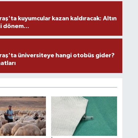
ş'ta kuyumcular kazan kaldıracak: Altın
i dönem...
ş'ta üniversiteye hangi otobüs gider?
atları