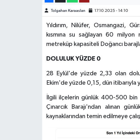
Tolgahan Karaaslan
17.10.2025 - 14:10
TEKNOLOJİ
Yıldırım, Nilüfer, Osmangazi, Gürs
YAŞAM
kısmına su sağlayan 60 milyon m
metreküp kapasiteli Doğancı barajl
KÜLTÜR SANAT
DOLULUK YÜZDE 0
28 Eylül'de yüzde 2,33 olan dol
Ekim'de yüzde 0,15, dün itibarıyla 
İlgili ilçelerin günlük 400-500 bin
Çınarcık Barajı'ndan alınan gün
kaynaklarından temin edilmeye çalışı