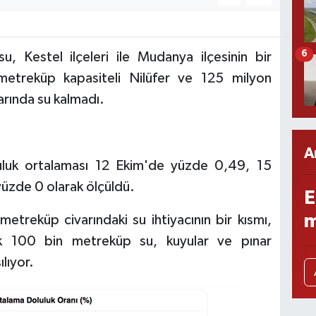
6
u, Kestel ilçeleri ile Mudanya ilçesinin bir
etreküp kapasiteli Nilüfer ve 125 milyon
arında su kalmadı.
A
uluk ortalaması 12 Ekim'de yüzde 0,49, 15
yüzde 0 olarak ölçüldü.
E
m
 metreküp civarındaki su ihtiyacının bir kısmı,
lük 100 bin metreküp su, kuyular ve pınar
lıyor.