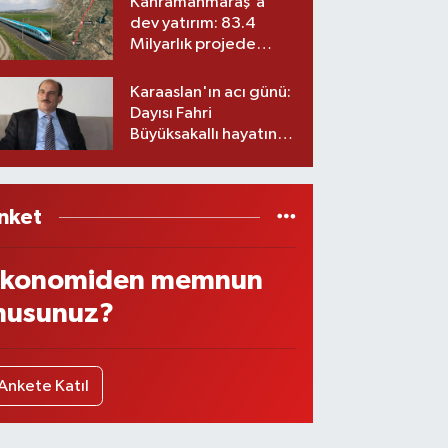
Kahramanmaraş'a
dev yatırım: 83.4
Milyarlık projede
imzalar atıldı
Karaaslan'ın acı günü:
Dayısı Fahri
Büyüksakallı hayatını
kaybetti
nket
konomiden memnun
usunuz?
Ankete Katıl