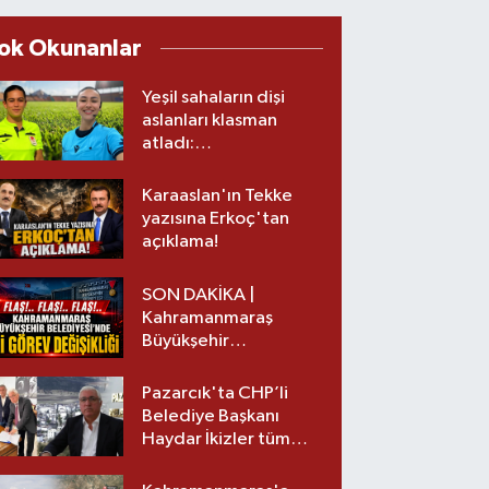
ok Okunanlar
Yeşil sahaların dişi
aslanları klasman
atladı:
Kahramanmaraş’tan
üst lige iki transfer!
Karaaslan'ın Tekke
yazısına Erkoç'tan
açıklama!
SON DAKİKA |
Kahramanmaraş
Büyükşehir
Belediyesinde iki
görev değişikliği!
Pazarcık'ta CHP’li
Belediye Başkanı
Haydar İkizler tüm
ekibiyle istifa etti! İşte
yeni partisi