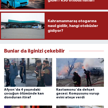
gider? KSÜ otobüs hatları
Kahramanmaraş otogarına
nasıl gidilir, hangi otobüsler
gidiyor?
Bunlar da ilginizi çekebilir
Afyon'da 4 yaşındaki
Kastamonu'da dehşet
çocuğun ölümünde kan
gecesi: Komşusunu vurup
donduran itiraf
evini ateşe verdi