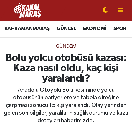
CANLI YAYIN
Kahramanmaraş Nöbetçi Eczaneler
KAHRAMANMARAŞ
GÜNCEL
EKONOMİ
SPOR
KAHRAMANMARAŞ
Kahramanmaraş Hava Durumu
GÜNDEM
GÜNCEL
Kahramanmaraş Namaz Vakitleri
Bolu yolcu otobüsü kazası:
Kaza nasıl oldu, kaç kişi
SPOR
Kahramanmaraş Trafik Yoğunluk Haritası
yaralandı?
SİYASET
Süper Lig Puan Durumu ve Fikstür
Anadolu Otoyolu Bolu kesiminde yolcu
otobüsünün bariyerlere ve tabela direğine
EKONOMİ
Tüm Manşetler
çarpması sonucu 15 kişi yaralandı. Olay yerinden
gelen son bilgiler, yaralıların sağlık durumu ve kaza
GÜNDEM
Son Dakika Haberleri
detayları haberimizde.
MAGAZİN
Haber Arşivi