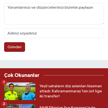
Gönder
Çok Okunanlar
1
Yeşil sahaların dişi aslanları klasman
atladı: Kahramanmaraş’tan üst lige
iki transfer!
2
MHP Elbistan İlçe Kongresi’nde