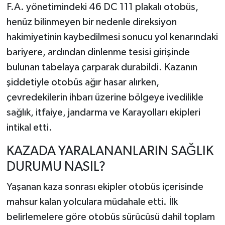
F.A. yönetimindeki 46 DC 111 plakalı otobüs,
henüz bilinmeyen bir nedenle direksiyon
TEKNOLOJİ
hakimiyetinin kaybedilmesi sonucu yol kenarındaki
YAŞAM
bariyere, ardından dinlenme tesisi girişinde
bulunan tabelaya çarparak durabildi. Kazanın
KÜLTÜR SANAT
şiddetiyle otobüs ağır hasar alırken,
çevredekilerin ihbarı üzerine bölgeye ivedilikle
sağlık, itfaiye, jandarma ve Karayolları ekipleri
intikal etti.
KAZADA YARALANANLARIN SAĞLIK
DURUMU NASIL?
Yaşanan kaza sonrası ekipler otobüs içerisinde
mahsur kalan yolculara müdahale etti. İlk
belirlemelere göre otobüs sürücüsü dahil toplam