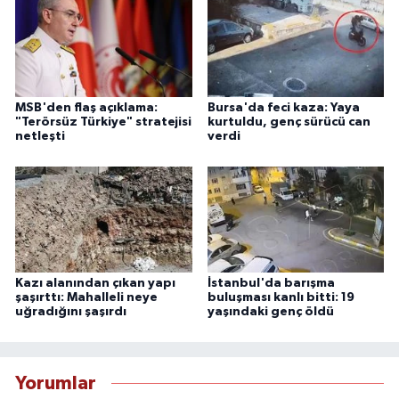
MSB'den flaş açıklama:
Bursa'da feci kaza: Yaya
"Terörsüz Türkiye" stratejisi
kurtuldu, genç sürücü can
netleşti
verdi
Kazı alanından çıkan yapı
İstanbul'da barışma
şaşırttı: Mahalleli neye
buluşması kanlı bitti: 19
uğradığını şaşırdı
yaşındaki genç öldü
Yorumlar