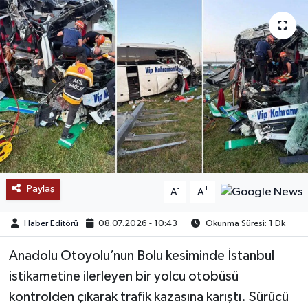
SAĞLIK
EĞİTİM
BÖLGE
KEŞFET
POPÜLER
Paylaş
-
+
A
A
DÜNYA
Haber Editörü
08.07.2026 - 10:43
Okunma Süresi: 1 Dk
TREND
Anadolu Otoyolu’nun Bolu kesiminde İstanbul
MEDYA
istikametine ilerleyen bir yolcu otobüsü
kontrolden çıkarak trafik kazasına karıştı. Sürücü
OTOMOTİV