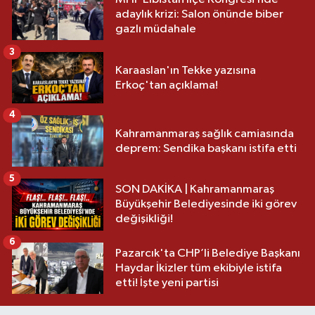
adaylık krizi: Salon önünde biber
gazlı müdahale
3
Karaaslan'ın Tekke yazısına
Erkoç'tan açıklama!
4
Kahramanmaraş sağlık camiasında
deprem: Sendika başkanı istifa etti
5
SON DAKİKA | Kahramanmaraş
Büyükşehir Belediyesinde iki görev
değişikliği!
6
Pazarcık'ta CHP’li Belediye Başkanı
Haydar İkizler tüm ekibiyle istifa
etti! İşte yeni partisi