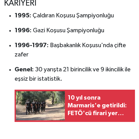
KARİYERİ
1995:
Çaldıran Koşusu Şampiyonluğu
1996:
Gazi Koşusu Şampiyonluğu
1996-1997:
Başbakanlık Koşusu'nda çifte
zafer
Genel:
30 yarışta 21 birincilik ve 9 ikincilik ile
eşsiz bir istatistik.
10 yıl sonra
Marmaris'e getirildi:
FETÖ'cü firari yer
gösterdi