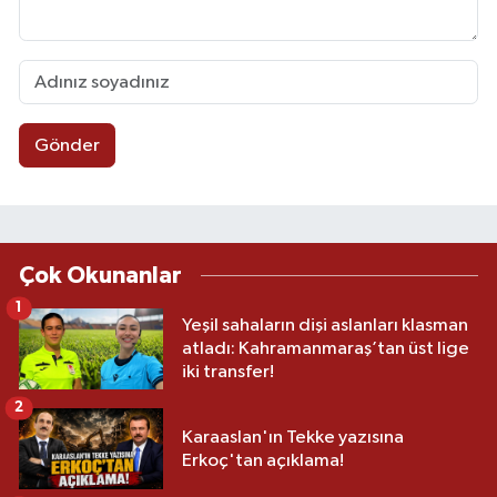
Gönder
Çok Okunanlar
1
Yeşil sahaların dişi aslanları klasman
atladı: Kahramanmaraş’tan üst lige
iki transfer!
2
Karaaslan'ın Tekke yazısına
Erkoç'tan açıklama!