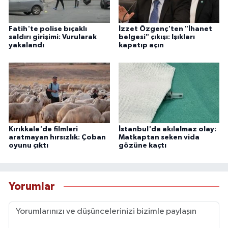
Fatih'te polise bıçaklı
İzzet Özgenç'ten "İhanet
saldırı girişimi: Vurularak
belgesi" çıkışı: Işıkları
yakalandı
kapatıp açın
Kırıkkale'de filmleri
İstanbul'da akılalmaz olay:
aratmayan hırsızlık: Çoban
Matkaptan seken vida
oyunu çıktı
gözüne kaçtı
Yorumlar