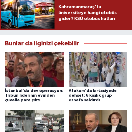
Kahramanmaraş'ta
üniversiteye hangi otobüs
gider? KSÜ otobüs hatları
Bunlar da ilginizi çekebilir
İstanbul'da dev operasyon:
Atakum'da kırtasiyede
Tribün liderinin evinden
dehşet: 6 kişilik grup
çuvalla para çıktı
esnafa saldırdı