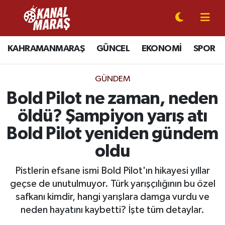
CANLI YAYIN
Kahramanmaraş Nöbetçi Eczaneler
KAHRAMANMARAŞ
GÜNCEL
EKONOMİ
SPOR
KAHRAMANMARAŞ
Kahramanmaraş Hava Durumu
GÜNDEM
GÜNCEL
Kahramanmaraş Namaz Vakitleri
Bold Pilot ne zaman, neden
öldü? Şampiyon yarış atı
SPOR
Kahramanmaraş Trafik Yoğunluk Haritası
Bold Pilot yeniden gündem
SİYASET
Süper Lig Puan Durumu ve Fikstür
oldu
EKONOMİ
Tüm Manşetler
Pistlerin efsane ismi Bold Pilot'ın hikayesi yıllar
geçse de unutulmuyor. Türk yarışçılığının bu özel
GÜNDEM
Son Dakika Haberleri
safkanı kimdir, hangi yarışlara damga vurdu ve
neden hayatını kaybetti? İşte tüm detaylar.
MAGAZİN
Haber Arşivi