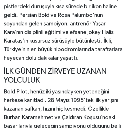
pistlerdeki duruşuyla kısa sürede bir ikon haline
TEKNOLOJİ
geldi. Persian Bold ve Rosa Palumbo'nun
soyundan gelen şampiyon, antrenör Yaşar
YAŞAM
Kara’nın disiplinli eğitimi ve efsane jokey Halis
Karataş’ın kusursuz sürüşüyle bütünleşti. İkili,
KÜLTÜR SANAT
Türkiye’nin en büyük hipodromlarında taraftarlara
heyecan dolu dakikalar yaşattı.
İLK GÜNDEN ZİRVEYE UZANAN
YOLCULUK
Bold Pilot, henüz iki yaşındayken yeteneğini
herkese kanıtladı. 28 Mayıs 1995’teki ilk yarışını
kazanan safkan, hızını hiç kesmedi. Özellikle
Burhan Karamehmet ve Çaldıran Koşusu’ndaki
başarılarıyla geleceğin şampiyonu olduğunu belli