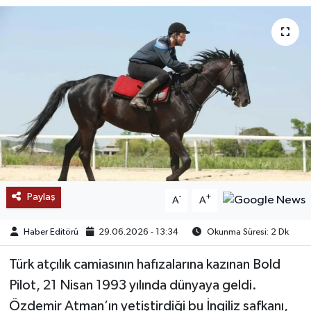
SAĞLIK
EĞİTİM
BÖLGE
KEŞFET
POPÜLER
Paylaş
-
+
A
A
DÜNYA
Haber Editörü
29.06.2026 - 13:34
Okunma Süresi: 2 Dk
TREND
Türk atçılık camiasının hafızalarına kazınan Bold
MEDYA
Pilot, 21 Nisan 1993 yılında dünyaya geldi.
Özdemir Atman’ın yetiştirdiği bu İngiliz safkanı,
OTOMOTİV